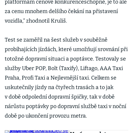
platformám cenově konkurenceschopné, je to ale
za cenu mnohem delšího čekání na přistavení
vozidla,“ zhodnotil Kruliš.
Test se zaměřil na šest služeb v souběžně
probíhajících jízdách, které umožňují srovnání při
totožné dopravní situaci a poptávce. Testovaly se
služby Uber POP, Bolt (Taxify), Liftago, AAA Taxi
Praha, Profi Taxi a Nejlevnější taxi. Celkem se
uskutečnily jízdy na čtyřech trasách a to jak
v době odpolední dopravní špičky, tak v době
nárůstu poptávky po dopravní službě taxi v noční
době po ukončení provozu metra.