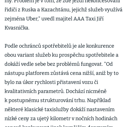
my. Problém je v tom, že zde jezdí nekoncesovaní
řidiči z Ruska a Kazachtánu, jejichž služeb využívá
zejména Uber," uvedl majitel AAA Taxi Jiří
Kvasnička.
Podle ochránců spotřebitelů je ale konkurence
obou variant služeb ku prospěchu spotřebitele a
dokáží vedle sebe bez problémů fungovat. "Od
nástupu platforem zůstává cena nižší, aniž by to
bylo na úkor rychlosti přistavení vozu či
kvalitativních parametrů. Dochází nicméně
k postupnému strukturování trhu. Například
některé klasické taxislužby dokáží nastavením
nízké ceny za ujetý kilometr v nočních hodinách