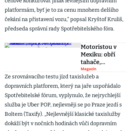
cenově konkurovat jinak levnějším dopravním
platformám, byť je to za cenu mnohem delšího
čekání na přistavení vozu,“ popsal Kryštof Kruliš,
předseda správní rady Spotřebitelského fóra.
Motoristou v
Mexiku: obří
tahače,
špičková
Magazín
Ze srovnávacího testu jízd taxislužeb a
policejní auta a
Brouk na
dopravních platforem, který na jaře uspořádalo
každém rohu
Spotřebitelské fórum, vyplynulo, že nejrychlejší
služba je Uber POP, nejlevněji se po Praze jezdí s
Boltem (Taxify). „Nejlevnější klasické taxislužby
dokáží být v nočních hodinách vůči dopravním