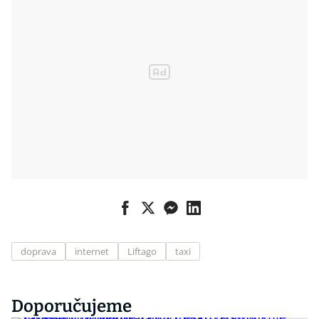
doprava
internet
Liftago
taxi
Doporučujeme