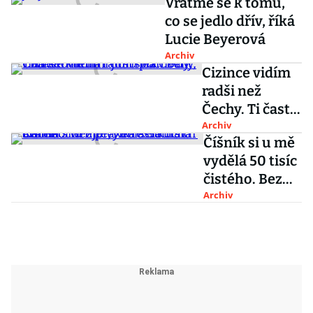
Vraťme se k tomu,
co se jedlo dřív, říká
Lucie Beyerová
Archiv
Cizince vidím
radši než
Čechy. Ti často
neumí jídlo
Archiv
Číšník si u mě
pochválit, říká
vydělá 50 tisíc
šéfkuchař
čistého. Bez
Christian Duy
praxe
Archiv
Chu
restauraci ani
neotvírejte,
říká šéfkuchař
Kalina