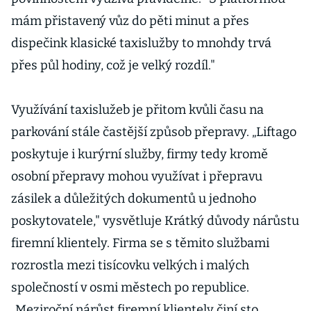
mám přistavený vůz do pěti minut a přes
dispečink klasické taxislužby to mnohdy trvá
přes půl hodiny, což je velký rozdíl."
Využívání taxislužeb je přitom kvůli času na
parkování stále častější způsob přepravy. „Liftago
poskytuje i kurýrní služby, firmy tedy kromě
osobní přepravy mohou využívat i přepravu
zásilek a důležitých dokumentů u jednoho
poskytovatele," vysvětluje Krátký důvody nárůstu
firemní klientely. Firma se s těmito službami
rozrostla mezi tisícovku velkých i malých
společností v osmi městech po republice.
„Meziroční nárůst firemní klientely činí sto