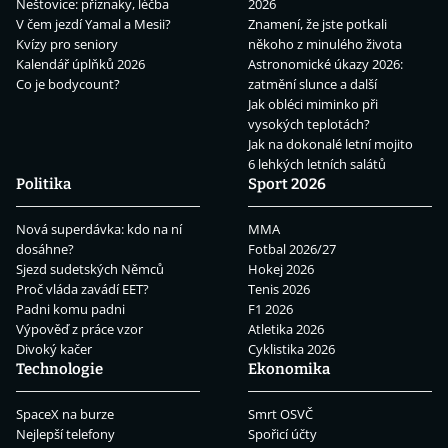
Neštovice: příznaky, léčba
2026
V čem jezdí Yamal a Mesii?
Znamení, že jste potkali
Kvízy pro seniory
někoho z minulého života
Kalendář úplňků 2026
Astronomické úkazy 2026:
Co je bodycount?
zatmění slunce a další
Jak obléci miminko při
vysokých teplotách?
Jak na dokonalé letní mojito
6 lehkých letních salátů
Politika
Sport 2026
Nová superdávka: kdo na ní
MMA
dosáhne?
Fotbal 2026/27
Sjezd sudetských Němců
Hokej 2026
Proč vláda zavádí EET?
Tenis 2026
Padni komu padni
F1 2026
Výpověď z práce vzor
Atletika 2026
Divoký kačer
Cyklistika 2026
Technologie
Ekonomika
SpaceX na burze
Smrt OSVČ
Nejlepší telefony
Spořicí účty