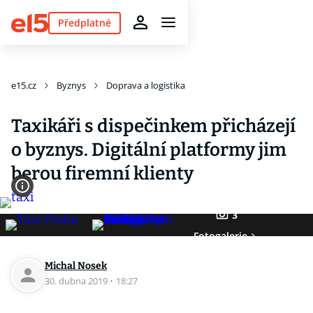
Předplatné
e15.cz
Byznys
Doprava a logistika
Taxikáři s dispečinkem přicházejí
o byznys. Digitální platformy jim
berou firemní klienty
3
Fotogalerie
Michal Nosek
30. dubna 2019
·
18:27