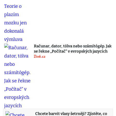
Računar, dator, tölva nebo számítógép. Jak
se řekne „Počítač“ v evropských jazycích
Živě.cz
Chcete barvit vlasy šetrněji? Zjistěte, co