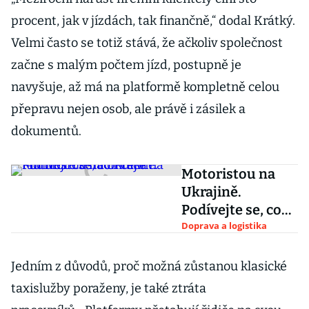
procent, jak v jízdách, tak finančně,“ dodal Krátký.
Velmi často se totiž stává, že ačkoliv společnost
začne s malým počtem jízd, postupně je
navyšuje, až má na platformě kompletně celou
přepravu nejen osob, ale právě i zásilek a
dokumentů.
Motoristou na
Ukrajině.
Podívejte se, co
řidiče na tamních
Doprava a logistika
cestách čeká
Jedním z důvodů, proč možná zůstanou klasické
taxislužby poraženy, je také ztráta