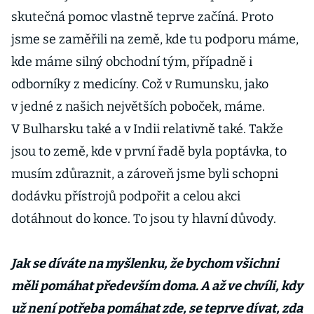
skutečná pomoc vlastně teprve začíná. Proto
jsme se zaměřili na země, kde tu podporu máme,
kde máme silný obchodní tým, případně i
odborníky z medicíny. Což v Rumunsku, jako
v jedné z našich největších poboček, máme.
V Bulharsku také a v Indii relativně také. Takže
jsou to země, kde v první řadě byla poptávka, to
musím zdůraznit, a zároveň jsme byli schopni
dodávku přístrojů podpořit a celou akci
dotáhnout do konce. To jsou ty hlavní důvody.
Jak se díváte na myšlenku, že bychom všichni
měli pomáhat především doma. A až ve chvíli, kdy
už není potřeba pomáhat zde, se teprve dívat, zda