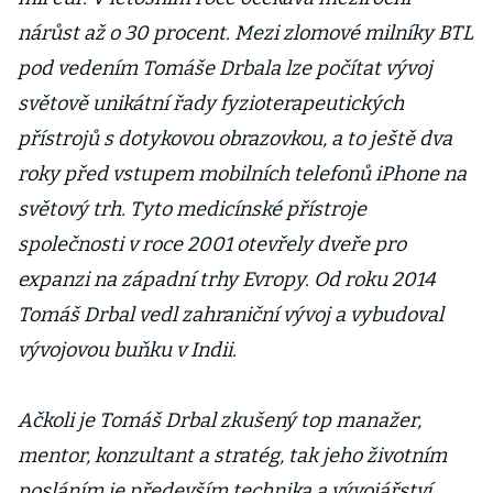
nárůst až o 30 procent. Mezi zlomové milníky BTL
pod vedením Tomáše Drbala lze počítat vývoj
světově unikátní řady fyzioterapeutických
přístrojů s dotykovou obrazovkou, a to ještě dva
roky před vstupem mobilních telefonů iPhone na
světový trh. Tyto medicínské přístroje
společnosti v roce 2001 otevřely dveře pro
expanzi na západní trhy Evropy. Od roku 2014
Tomáš Drbal vedl zahraniční vývoj a vybudoval
vývojovou buňku v Indii.
Ačkoli je Tomáš Drbal zkušený top manažer,
mentor, konzultant a stratég, tak jeho životním
posláním je především technika a vývojářství.