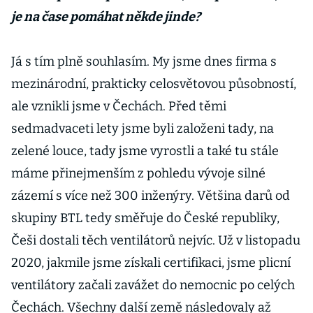
je na čase pomáhat někde jinde?
Já s tím plně souhlasím. My jsme dnes firma s
mezinárodní, prakticky celosvětovou působností,
ale vznikli jsme v Čechách. Před těmi
sedmadvaceti lety jsme byli založeni tady, na
zelené louce, tady jsme vyrostli a také tu stále
máme přinejmenším z pohledu vývoje silné
zázemí s více než 300 inženýry. Většina darů od
skupiny BTL tedy směřuje do České republiky,
Češi dostali těch ventilátorů nejvíc. Už v listopadu
2020, jakmile jsme získali certifikaci, jsme plicní
ventilátory začali zavážet do nemocnic po celých
Čechách. Všechny další země následovaly až