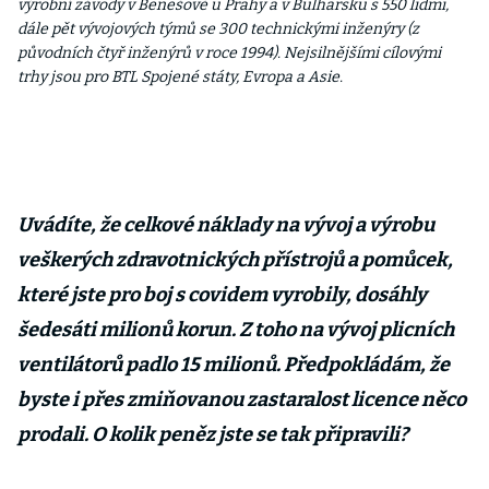
výrobní závody v Benešově u Prahy a v Bulharsku s 550 lidmi,
dále pět vývojových týmů se 300 technickými inženýry (z
původních čtyř inženýrů v roce 1994). Nejsilnějšími cílovými
trhy jsou pro BTL Spojené státy, Evropa a Asie.
Uvádíte, že celkové náklady na vývoj a výrobu
veškerých zdravotnických přístrojů a pomůcek,
které jste pro boj s covidem vyrobily, dosáhly
šedesáti milionů korun. Z toho na vývoj plicních
ventilátorů padlo 15 milionů. Předpokládám, že
byste i přes zmiňovanou zastaralost licence něco
prodali. O kolik peněz jste se tak připravili?