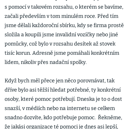
s pomocí v takovém rozsahu, o kterém se bavíme,
začali především v tom minulém roce. Před tím
jsme dělali každoroční sbírku, kdy se firma prostě
složila a koupili jsme invalidní vozíčky nebo jiné
pomůcky, což bylo v rozsahu desítek až stovek
tisíc korun. Adresně jsme pomáhali konkrétním
lidem, nikoliv přes nadační spolky.
Když bych měl přece jen něco porovnávat, tak
dříve bylo asi těžší hledat potřebné, ty konkrétní
osoby, které pomoc potřebují. Dneska je to o dost
snazší, v médiích nebo na internetu se celkem
snadno dozvíte, kdo potřebuje pomoc. Řekněme,
že jakási organizace té pomoci je dnes asi lepší,