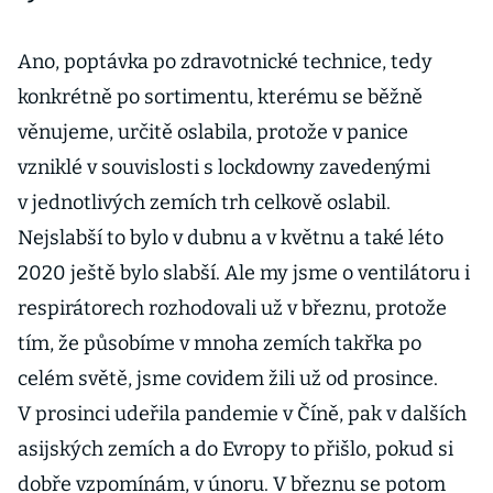
Ano, poptávka po zdravotnické technice, tedy
konkrétně po sortimentu, kterému se běžně
věnujeme, určitě oslabila, protože v panice
vzniklé v souvislosti s lockdowny zavedenými
v jednotlivých zemích trh celkově oslabil.
Nejslabší to bylo v dubnu a v květnu a také léto
2020 ještě bylo slabší. Ale my jsme o ventilátoru i
respirátorech rozhodovali už v březnu, protože
tím, že působíme v mnoha zemích takřka po
celém světě, jsme covidem žili už od prosince.
V prosinci udeřila pandemie v Číně, pak v dalších
asijských zemích a do Evropy to přišlo, pokud si
dobře vzpomínám, v únoru. V březnu se potom