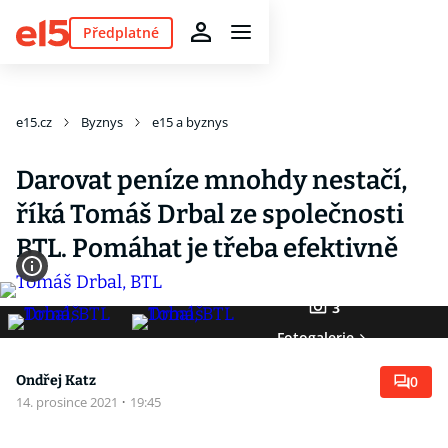
Předplatné
e15.cz
Byznys
e15 a byznys
Darovat peníze mnohdy nestačí,
říká Tomáš Drbal ze společnosti
BTL. Pomáhat je třeba efektivně
3
Fotogalerie
Ondřej Katz
0
14. prosince 2021
·
19:45