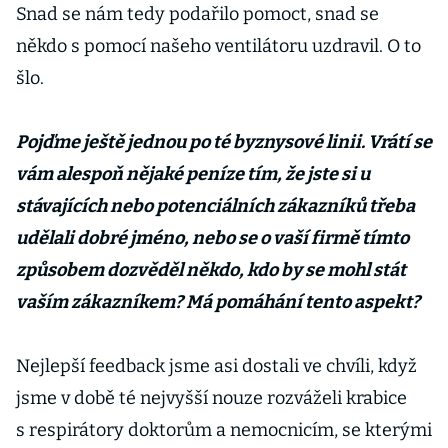
Snad se nám tedy podařilo pomoct, snad se
někdo s pomocí našeho ventilátoru uzdravil. O to
šlo.
Pojďme ještě jednou po té byznysové linii. Vrátí se
vám alespoň nějaké peníze tím, že jste si u
stávajících nebo potenciálních zákazníků třeba
udělali dobré jméno, nebo se o vaší firmě tímto
způsobem dozvěděl někdo, kdo by se mohl stát
vaším zákazníkem? Má pomáhání tento aspekt?
Nejlepší feedback jsme asi dostali ve chvíli, když
jsme v době té nejvyšší nouze rozváželi krabice
s respirátory doktorům a nemocnicím, se kterými