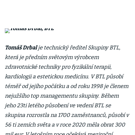
Tomáš Drbal
je technický ředitel Skupiny BTL,
která je předním světovým výrobcem
zdravotnické techniky pro fyzikální terapii,
kardiologii a estetickou medicínu. V BTL působí
téměř od jejího počátku a od roku 1998 je členem
nejužšího top managementu skupiny. Během
jeho 23ti letého působení ve vedení BTL se
skupina rozrostla na 1700 zaměstnanců, působí v
56 ti zemích světa a v roce 2020 měla obrat 300
mil eur. V letošním roce očekává meziroční