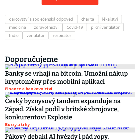
dárcovství a společenská odpověd
charita
lékařství
medicína
zdravotnictví
Covid-19
plicní ventilátor
Indie
ventilátor
respirátor
Doporučujeme
Banky se vrhají na bitcoin. Umožní nákup
kryptoměny přes mobilní aplikaci
Finance a bankovnictví
Český byznysový tandem expanduje na
Západ. Získal podíl v britské zbrojovce,
konkurentovi Explosie
Burzy a trhy
Pákový debakl AI hvězdy i pád ropy.