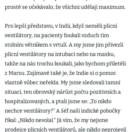
prostě se očekávalo, že všichni udělají maximum.
Pro lepší představu, v Indii, když neměli plicní
ventilátory, na pacienty foukali vzduch tím
stolním větrákem s vrtulí. A my jsme jim přivezli
plicní ventilátory na intubaci nebo na masku,
takže na nás trochu koukali, jako bychom přiletěli
z Marsu. Zajímavé také je, že Indie si o pomoc
vlastně vůbec neřekla. My jsme sledovali tamní
situaci, ten obrovský nárůst počtu pozitivních a
hospitalizovaných, a ptali jsme se: „To nikdo
nechce ventilátory?“ A šéf naší indické pobočky
říkal: „Nikdo nevolal.“ Já vím, že my nejsme
prodejce plicních ventilátorů, ale nikdo neprojevil