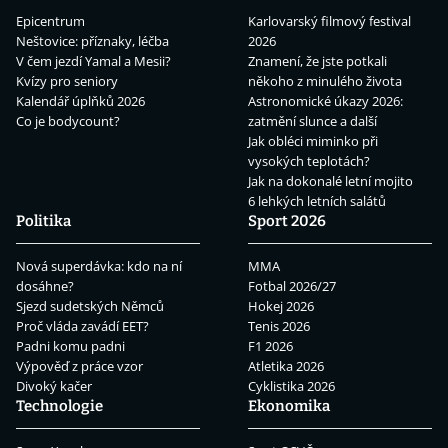
Epicentrum
Karlovarský filmový festival
Neštovice: příznaky, léčba
2026
V čem jezdí Yamal a Mesii?
Znamení, že jste potkali
Kvízy pro seniory
někoho z minulého života
Kalendář úplňků 2026
Astronomické úkazy 2026:
Co je bodycount?
zatmění slunce a další
Jak obléci miminko při
vysokých teplotách?
Jak na dokonalé letní mojito
6 lehkých letních salátů
Politika
Sport 2026
Nová superdávka: kdo na ní
MMA
dosáhne?
Fotbal 2026/27
Sjezd sudetských Němců
Hokej 2026
Proč vláda zavádí EET?
Tenis 2026
Padni komu padni
F1 2026
Výpověď z práce vzor
Atletika 2026
Divoký kačer
Cyklistika 2026
Technologie
Ekonomika