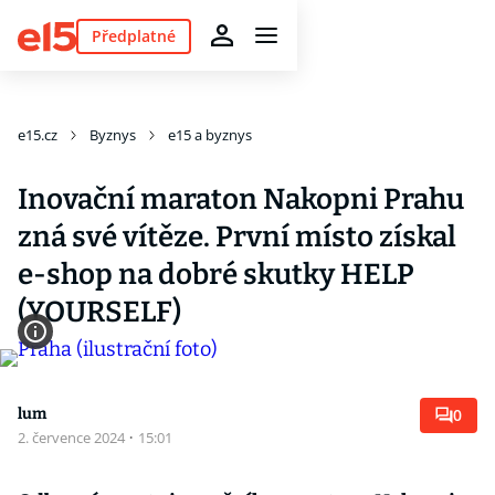
Předplatné
e15.cz
Byznys
e15 a byznys
Inovační maraton Nakopni Prahu
zná své vítěze. První místo získal
e-shop na dobré skutky HELP
(YOURSELF)
lum
0
2. července 2024
·
15:01