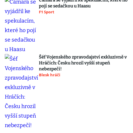
Câmara se vyjádřil ke spekulacím, které ho
pojí se sedačkou u Haasu
F1 Sport
Šéf Vojenského zpravodajství exkluzivně v
Hráčích: Česku hrozil vyšší stupeň
nebezpečí!
Blesk hráči