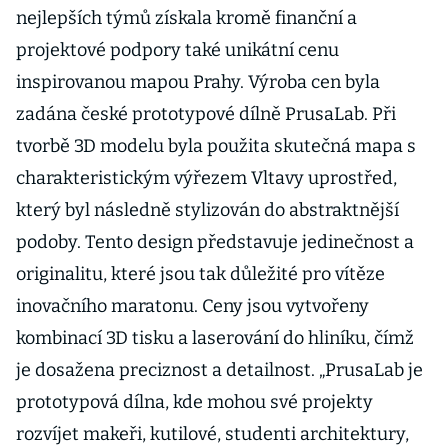
nejlepších týmů získala kromě finanční a
projektové podpory také unikátní cenu
inspirovanou mapou Prahy. Výroba cen byla
zadána české prototypové dílně PrusaLab. Při
tvorbě 3D modelu byla použita skutečná mapa s
charakteristickým výřezem Vltavy uprostřed,
který byl následně stylizován do abstraktnější
podoby. Tento design představuje jedinečnost a
originalitu, které jsou tak důležité pro vítěze
inovačního maratonu. Ceny jsou vytvořeny
kombinací 3D tisku a laserování do hliníku, čímž
je dosažena preciznost a detailnost. „PrusaLab je
prototypová dílna, kde mohou své projekty
rozvíjet makeři, kutilové, studenti architektury,