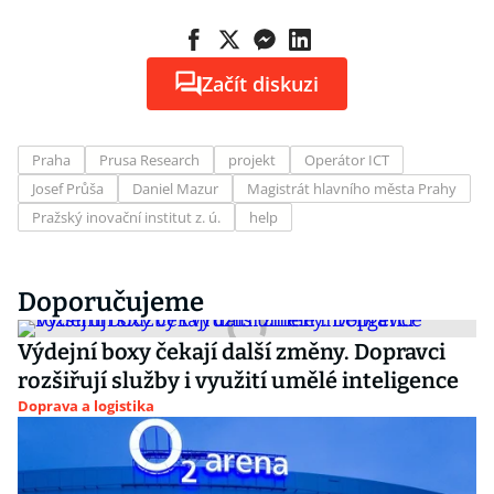
Začít diskuzi
Praha
Prusa Research
projekt
Operátor ICT
Josef Průša
Daniel Mazur
Magistrát hlavního města Prahy
Pražský inovační institut z. ú.
help
Doporučujeme
Výdejní boxy čekají další změny. Dopravci
rozšiřují služby i využití umělé inteligence
Doprava a logistika