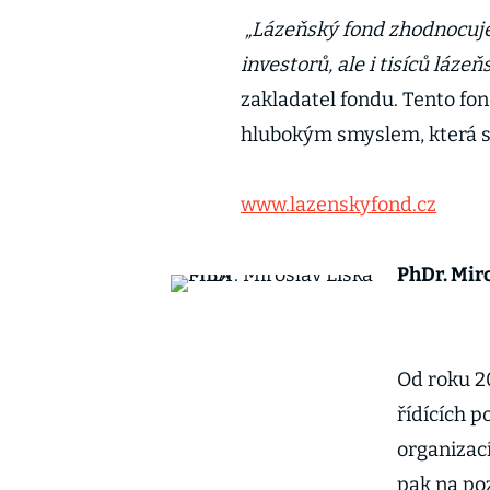
„Lázeňský fond zhodnocuje k
investorů, ale i tisíců láze
zakladatel fondu. Tento fon
hlubokým smyslem, která sp
www.lazenskyfond.cz
PhDr. Mir
Od roku 2
řídících p
organizac
pak na po