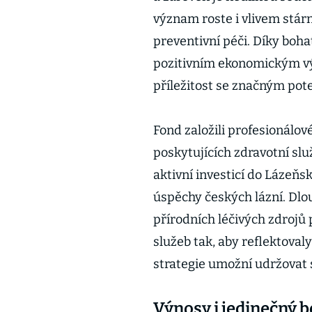
význam roste i vlivem stár
preventivní péči. Díky bohat
pozitivním ekonomickým vý
příležitost se značným pot
Fond založili profesionálové
poskytujících zdravotní slu
aktivní investicí do Lázeňs
úspěchy českých lázní. Dlo
přírodních léčivých zdrojů
služeb tak, aby reflektoval
strategie umožní udržovat s
Výnosy i jedinečný b