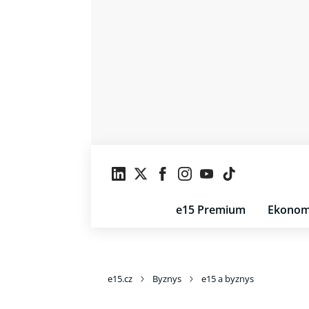
e15 Premium
Ekonom
e15.cz
Byznys
e15 a byznys