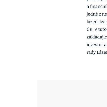
a finanční
jedné z ne
lázeňskýc
ČR. V tuto 
zákládající
investor 
rady Láze