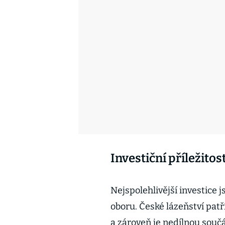
Investiční příležito
Nejspolehlivější investice js
oboru. České lázeňství pat
a zároveň je nedílnou souč