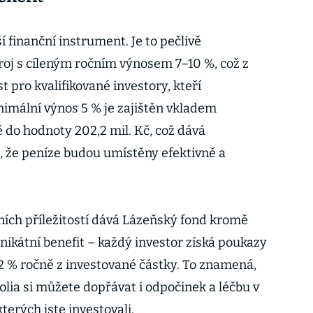
í finanční instrument. Je to pečlivě
roj s cíleným ročním výnosem 7–10 %, což z
st pro kvalifikované investory, kteří
inimální výnos 5 % je zajištěn vkladem
 do hodnoty 202,2 mil. Kč, což dává
, že peníze budou umístěny efektivně a
čních příležitostí dává Lázeňský fond kromě
nikátní benefit – každý investor získá poukazy
 2 % ročně z investované částky. To znamená,
lia si můžete dopřávat i odpočinek a léčbu v
erých jste investovali.