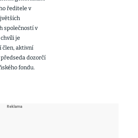
ho ředitele v
jvětších
h společností v
chvíli je
 člen, aktivní
a předseda dozorčí
ňského fondu.