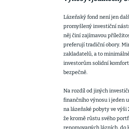
Lázeňský fond není jen dalš
promyšlený investiční nást
něj činí zajímavou příležito
preferují tradiční obory. M
zakladatelů, a to minimálně
investorům solidní komfort
bezpečně.
Na rozdíl od jiných investi
finančního výnosu i jeden u
na lázeňské pobyty ve výši
že kromě růstu svého portfo
renomovaných lázních, do kt