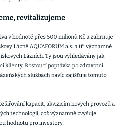
eme, revitalizujeme
iva v hodnotě přes 500 milionů Kč a zahrnuje
iškovy Lázně AQUAFORUM a.s. a tři významné
iškových Lázních. Ty jsou vyhledávány jak
i klienty. Rostoucí poptávka po zdravotní
 lázeňských službách navíc zajišťuje tomuto
ozšiřování kapacit, akvizicím nových provozů a
ých technologií, což významně zvyšuje
nou hodnotu pro investory.