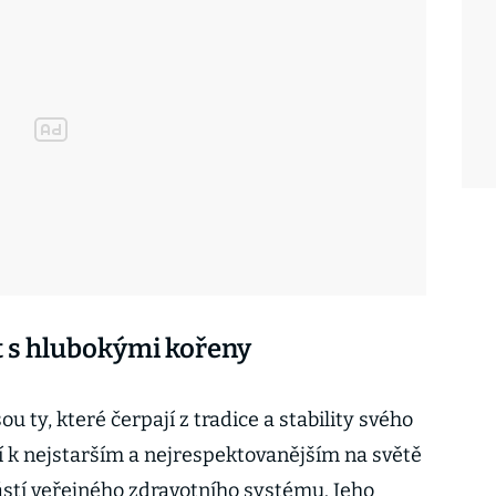
st s hlubokými kořeny
ou ty, které čerpají z tradice a stability svého
ří k nejstarším a nejrespektovanějším na světě
ástí veřejného zdravotního systému. Jeho