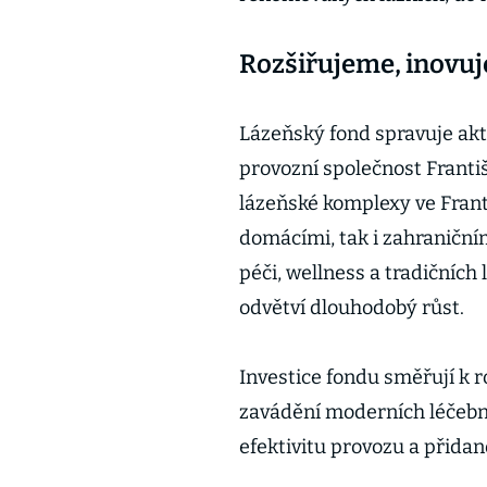
Rozšiřujeme, inovuj
Lázeňský fond spravuje akt
provozní společnost Frant
lázeňské komplexy ve Frant
domácími, tak i zahraničním
péči, wellness a tradičních
odvětví dlouhodobý růst.
Investice fondu směřují k r
zavádění moderních léčebn
efektivitu provozu a přida