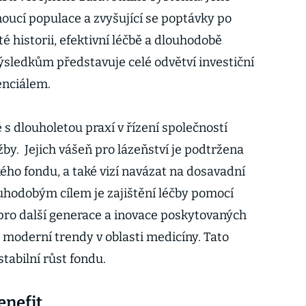
noucí populace a zvyšující se poptávky po
é historii, efektivní léčbě a dlouhodobě
sledkům představuje celé odvětví investiční
enciálem.
 s dlouholetou praxí v řízení společností
žby. Jejich vášeň pro lázeňství je podtržena
kého fondu, a také vizí navázat na dosavadní
uhodobým cílem je zajištění léčby pomocí
 pro další generace a inovace poskytovaných
y moderní trendy v oblasti medicíny. Tato
tabilní růst fondu.
enefit