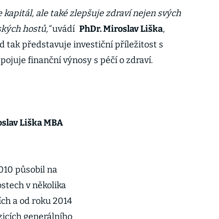
apitál, ale také zlepšuje zdraví nejen svých
ňských hostů,“
uvádí
PhDr. Miroslav Liška
,
d tak představuje investiční příležitost s
ojuje finanční výnosy s péčí o zdraví.
oslav Liška MBA
010 působil na
ostech v několika
ích a od roku 2014
zicích generálního