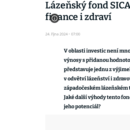
Lázeňský fond SICAV
finance i zdraví
24. října 2024
·
07:00
V oblasti investic není mno
výnosy s přidanou hodnotou
představuje jednu z výjim
v odvětví lázeňství i zdrav
západočeském lázeňském 
Jaké další výhody tento fon
jeho potenciál?