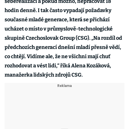
seberealizaci a pokud možno, nepracovat 18
hodin denně. I tak často vypadají požadavky
současné mladé generace, která se přichází
ucházet o místo v průmyslově-technologické
skupině Czechoslovak Group (CSG). „Na rozdíl od
předchozích generací dnešní mladí přesně vědí,
co chtějí. Vidíme ale, že ne všichni mají chuť
rozhodovat a vést lidi,“ říká Alena Kozáková,
manažerka lidských zdrojů CSG.