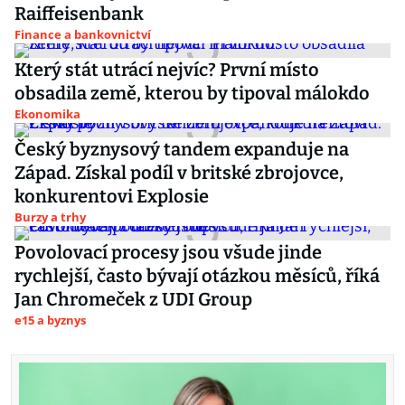
Raiffeisenbank
Finance a bankovnictví
Který stát utrácí nejvíc? První místo
obsadila země, kterou by tipoval málokdo
Ekonomika
Český byznysový tandem expanduje na
Západ. Získal podíl v britské zbrojovce,
konkurentovi Explosie
Burzy a trhy
Povolovací procesy jsou všude jinde
rychlejší, často bývají otázkou měsíců, říká
Jan Chromeček z UDI Group
e15 a byznys