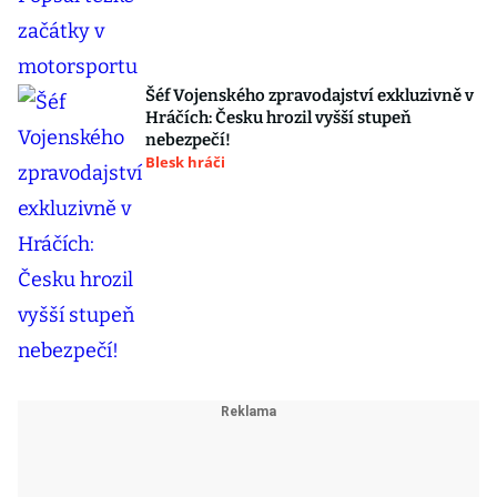
Šéf Vojenského zpravodajství exkluzivně v
Hráčích: Česku hrozil vyšší stupeň
nebezpečí!
Blesk hráči