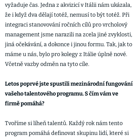
vyžaduje čas. Jedna z akvizicí v Itálii nám ukázala,
že i když dva dělají totéž, nemusí to být totéž. Při
integraci stanovování ročních cílů pro vrcholový
management jsme narazili na zcela jiné zvyklosti,
jiná očekávání, a dokonce i jinou formu. Tak, jak to
máme u nás, bylo pro kolegy z Itálie úplně nové.
Včetně vazby odměn na tyto cíle.
Letos poprvé jste spustili mezinárodní fungování
vašeho talentového programu. S čím vám ve
firmě pomáhá?
Tvoříme si líheň talentů. Každý rok nám tento
program pomáhá definovat skupinu lidí, které si