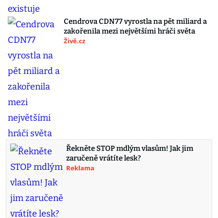
Cendrova CDN77 vyrostla na pět miliard a
zakořenila mezi největšími hráči světa
Živě.cz
Řekněte STOP mdlým vlasům! Jak jim
zaručeně vrátíte lesk?
Reklama