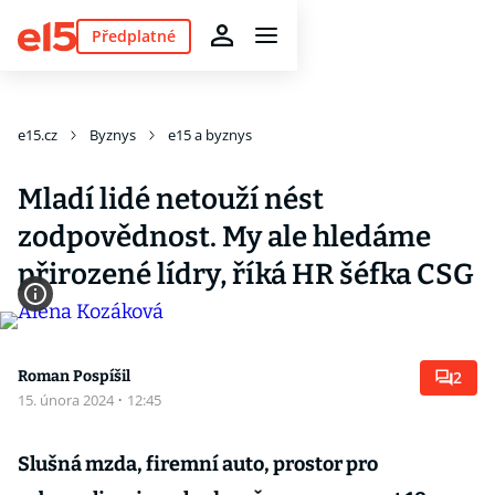
Předplatné
e15.cz
Byznys
e15 a byznys
Mladí lidé netouží nést
zodpovědnost. My ale hledáme
přirozené lídry, říká HR šéfka CSG
Roman Pospíšil
2
15. února 2024
·
12:45
Slušná mzda, firemní auto, prostor pro