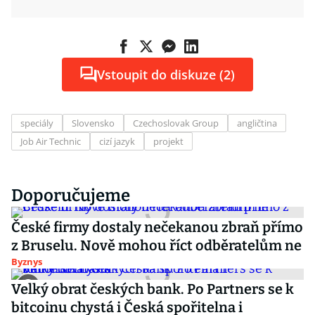
Vstoupit do diskuze (2)
speciály
Slovensko
Czechoslovak Group
angličtina
Job Air Technic
cizí jazyk
projekt
Doporučujeme
České firmy dostaly nečekanou zbraň přímo
z Bruselu. Nově mohou říct odběratelům ne
Byznys
Velký obrat českých bank. Po Partners se k
bitcoinu chystá i Česká spořitelna i