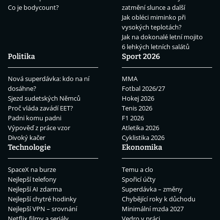
Co je bodycount?
zatmění slunce a další
Jak obléci miminko při
vysokých teplotách?
Jak na dokonalé letní mojito
6 lehkých letních salátů
Politika
Sport 2026
Nová superdávka: kdo na ní
MMA
dosáhne?
Fotbal 2026/27
Sjezd sudetských Němců
Hokej 2026
Proč vláda zavádí EET?
Tenis 2026
Padni komu padni
F1 2026
Výpověď z práce vzor
Atletika 2026
Divoký kačer
Cyklistika 2026
Technologie
Ekonomika
SpaceX na burze
Temu a clo
Nejlepší telefony
Spořicí účty
Nejlepší AI zdarma
Superdávka – změny
Nejlepší chytré hodinky
Chybějící roky k důchodu
Nejlepší VPN – srovnání
Minimální mzda 2027
Netflix filmy a seriály
Vedro v práci