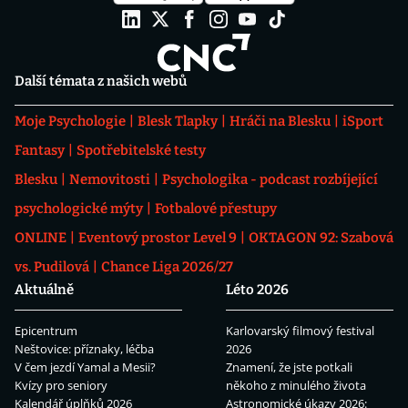
Další témata z našich webů
Moje Psychologie
Blesk Tlapky
Hráči na Blesku
iSport
Fantasy
Spotřebitelské testy
Blesku
Nemovitosti
Psychologika - podcast rozbíjející
psychologické mýty
Fotbalové přestupy
ONLINE
Eventový prostor Level 9
OKTAGON 92: Szabová
vs. Pudilová
Chance Liga 2026/27
Aktuálně
Léto 2026
Epicentrum
Karlovarský filmový festival
Neštovice: příznaky, léčba
2026
V čem jezdí Yamal a Mesii?
Znamení, že jste potkali
Kvízy pro seniory
někoho z minulého života
Kalendář úplňků 2026
Astronomické úkazy 2026: