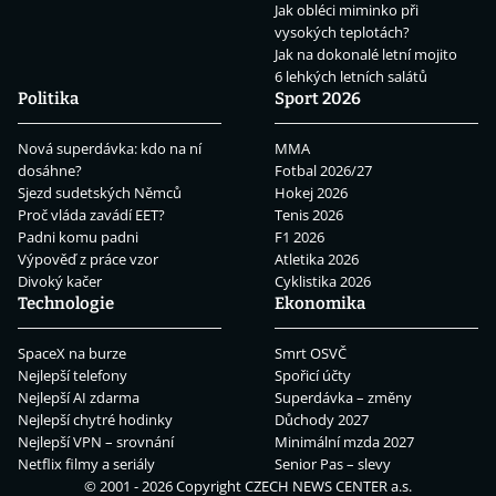
Jak obléci miminko při
vysokých teplotách?
Jak na dokonalé letní mojito
6 lehkých letních salátů
Politika
Sport 2026
Nová superdávka: kdo na ní
MMA
dosáhne?
Fotbal 2026/27
Sjezd sudetských Němců
Hokej 2026
Proč vláda zavádí EET?
Tenis 2026
Padni komu padni
F1 2026
Výpověď z práce vzor
Atletika 2026
Divoký kačer
Cyklistika 2026
Technologie
Ekonomika
SpaceX na burze
Smrt OSVČ
Nejlepší telefony
Spořicí účty
Nejlepší AI zdarma
Superdávka – změny
Nejlepší chytré hodinky
Důchody 2027
Nejlepší VPN – srovnání
Minimální mzda 2027
Netflix filmy a seriály
Senior Pas – slevy
© 2001 - 2026 Copyright
CZECH NEWS CENTER a.s.