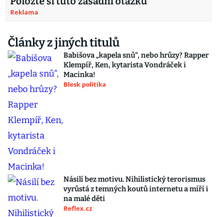
Položte si tuto zásadní otázku
Reklama
Články z jiných titulů
Babišova „kapela snů“, nebo hrůzy? Rapper
Klempíř, Ken, kytarista Vondráček i
Macinka!
Blesk politika
Násilí bez motivu. Nihilistický terorismus
vyrůstá z temných koutů internetu a míří i
na malé děti
Reflex.cz