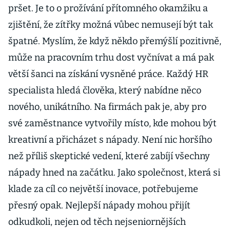
pršet. Je to o prožívání přítomného okamžiku a
zjištění, že zítřky možná vůbec nemusejí být tak
špatné. Myslím, že když někdo přemýšlí pozitivně,
může na pracovním trhu dost vyčnívat a má pak
větší šanci na získání vysněné práce. Každý HR
specialista hledá člověka, který nabídne něco
nového, unikátního. Na firmách pak je, aby pro
své zaměstnance vytvořily místo, kde mohou být
kreativní a přicházet s nápady. Není nic horšího
než příliš skeptické vedení, které zabíjí všechny
nápady hned na začátku. Jako společnost, která si
klade za cíl co největší inovace, potřebujeme
přesný opak. Nejlepší nápady mohou přijít
odkudkoli, nejen od těch nejseniornějších