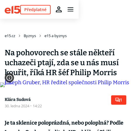
Předplatné
e15.cz
Byznys
e15 a byznys
Na pohovorech se stále někteří
uchazeči ptají, zda se u nás musí
kouřit, říká HR šéf Philip Morris
Klára Sudová
1
30. ledna 2024
·
14:22
Je ta sklenice poloprázdná, nebo poloplná? Podle