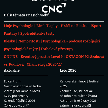
Další témata z našich webů
Moje Psychologie
Blesk Tlapky
Hráči na Blesku
iSport
Fantasy
Spotřebitelské testy
Blesku
Nemovitosti
Psychologika - podcast rozbíjející
psychologické mýty
Fotbalové přestupy
ONLINE
Eventový prostor Level 9
OKTAGON 92: Szabová
vs. Pudilová
Chance Liga 2026/27
Aktuálně
Léto 2026
Epicentrum
Karlovarský filmový festival
Neštovice: příznaky, léčba
2026
V čem jezdí Yamal a Mesii?
Znamení, že jste potkali
Kvízy pro seniory
někoho z minulého života
Kalendář úplňků 2026
Astronomické úkazy 2026:
Co je bodycount?
zatmění slunce a další