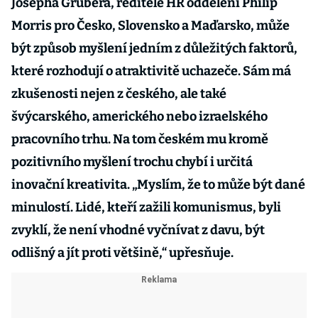
Josepha Grubera, ředitele HR oddělení Philip
Morris pro Česko, Slovensko a Maďarsko, může
být způsob myšlení jedním z důležitých faktorů,
které rozhodují o atraktivitě uchazeče. Sám má
zkušenosti nejen z českého, ale také
švýcarského, amerického nebo izraelského
pracovního trhu. Na tom českém mu kromě
pozitivního myšlení trochu chybí i určitá
inovační kreativita. „Myslím, že to může být dané
minulostí. Lidé, kteří zažili komunismus, byli
zvyklí, že není vhodné vyčnívat z davu, být
odlišný a jít proti většině,“ upřesňuje.