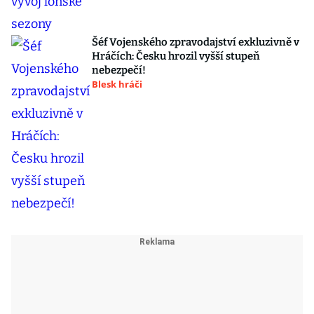
Šéf Vojenského zpravodajství exkluzivně v
Hráčích: Česku hrozil vyšší stupeň
nebezpečí!
Blesk hráči