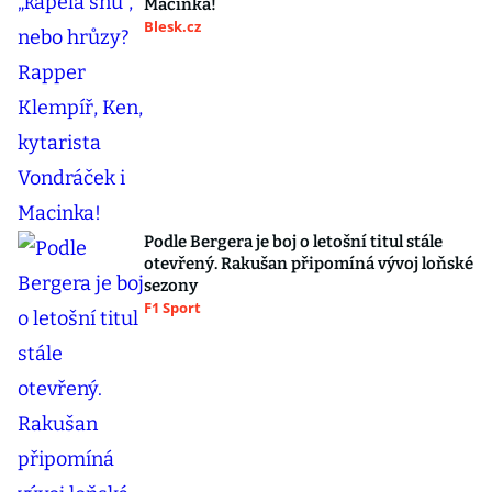
Macinka!
Blesk.cz
Podle Bergera je boj o letošní titul stále
otevřený. Rakušan připomíná vývoj loňské
sezony
F1 Sport