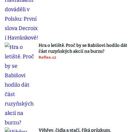
Hra o letiště. Proč by se Babišovi hodilo dát
část ruzyňských akcií na burzu?
Reflex.cz
Výhřev, čidla a stačí, říká průzkum.