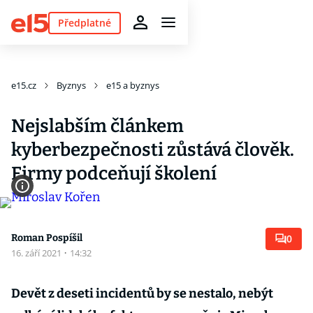
Předplatné
e15.cz
Byznys
e15 a byznys
Nejslabším článkem
kyberbezpečnosti zůstává člověk.
Firmy podceňují školení
Roman Pospíšil
0
16. září 2021
·
14:32
Devět z deseti incidentů by se nestalo, nebýt