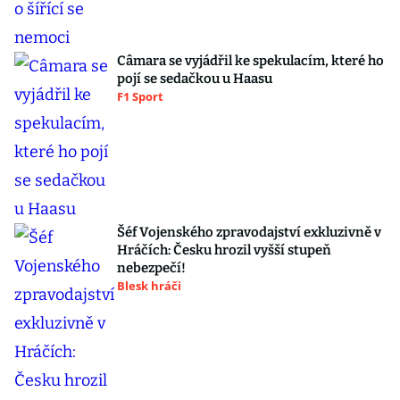
Câmara se vyjádřil ke spekulacím, které ho
pojí se sedačkou u Haasu
F1 Sport
Šéf Vojenského zpravodajství exkluzivně v
Hráčích: Česku hrozil vyšší stupeň
nebezpečí!
Blesk hráči