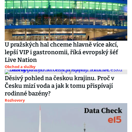
U pražských hal chceme hlavně více akcí,
lepší VIP i gastronomii, říká evropský šéf
Live Nation
Obchod a služby
Děsivý pohled na českou krajinu. Proč v
Česku mizí voda a jak k tomu přispívají
rodinné bazény?
Rozhovory