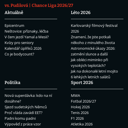
vs. Pudilová
Chance Liga 2026/27
Aktuálně
Léto 2026
Epicentrum
Karlovarský filmový festival
Neštovice: příznaky, léčba
2026
V čem jezdí Yamal a Mesii?
Znamení, že jste potkali
Kvízy pro seniory
někoho z minulého života
Kalendář úplňků 2026
Astronomické úkazy 2026:
Co je bodycount?
zatmění slunce a další
Jak obléci miminko při
vysokých teplotách?
Jak na dokonalé letní mojito
6 lehkých letních salátů
Politika
Sport 2026
Nová superdávka: kdo na ní
MMA
dosáhne?
Fotbal 2026/27
Sjezd sudetských Němců
Hokej 2026
Proč vláda zavádí EET?
Tenis 2026
Padni komu padni
F1 2026
Výpověď z práce vzor
Atletika 2026