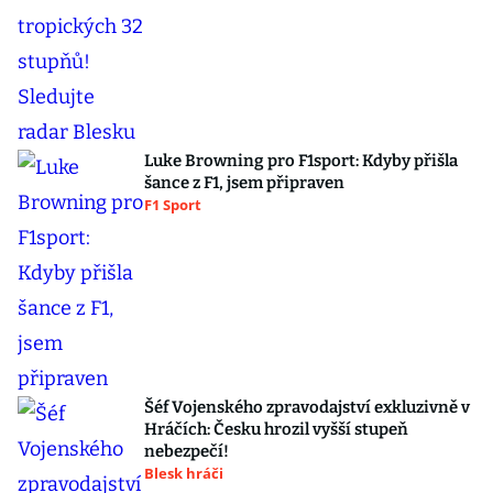
Luke Browning pro F1sport: Kdyby přišla
šance z F1, jsem připraven
F1 Sport
Šéf Vojenského zpravodajství exkluzivně v
Hráčích: Česku hrozil vyšší stupeň
nebezpečí!
Blesk hráči