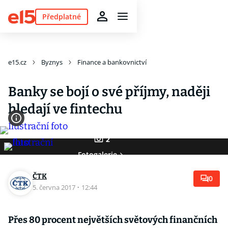
Předplatné
e15.cz
Byznys
Finance a bankovnictví
Banky se bojí o své příjmy, naději
hledají ve fintechu
2
Fotogalerie
ČTK
0
5. června 2017
·
12:44
Přes 80 procent
největších světových finančních