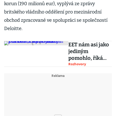
korun (190 milionů eur), vyplývá ze zprávy
britského vládního oddělení pro mezinárodní
obchod zpracované ve spolupráci se společností
Deloitte.
EET nám asi jako
jediným
pomohlo, říká
zakladatel Twisto
Rozhovory
Michal Šmída