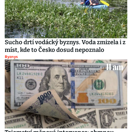
Sucho drtí vodácký byznys. Voda zmizela i z
míst, kde to Česko dosud nepoznalo
Byznys