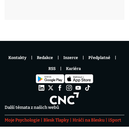
Kontakty
Redakce
Inzerce
Předplatné
RSS
Kariéra
Další témata z našich webů
Moje Psychologie
Blesk Tlapky
Hráči na Blesku
iSport