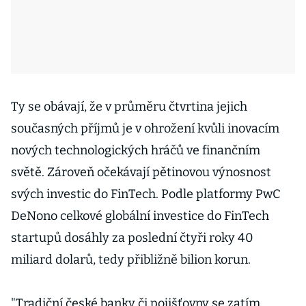
Ty se obávají, že v průměru čtvrtina jejich
současných příjmů je v ohrožení kvůli inovacím
nových technologických hráčů ve finančním
světě. Zároveň očekávají pětinovou výnosnost
svých investic do FinTech. Podle platformy PwC
DeNono celkové globální investice do FinTech
startupů dosáhly za poslední čtyři roky 40
miliard dolarů, tedy přibližně bilion korun.
"Tradiční české banky či pojišťovny se zatím