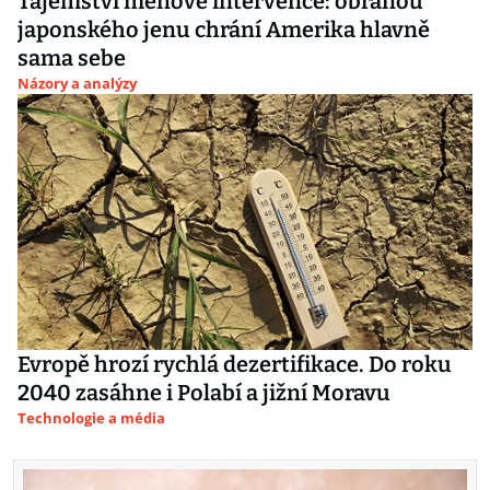
Tajemství měnové intervence: obranou
japonského jenu chrání Amerika hlavně
sama sebe
Názory a analýzy
Evropě hrozí rychlá dezertifikace. Do roku
2040 zasáhne i Polabí a jižní Moravu
Technologie a média