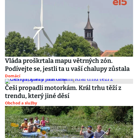
Vláda proškrtala mapu větrných zón.
Podívejte se, jestli ta u vaší chalupy zůstala
Domácí
Češi propadli motorkám. Král trhu těží z
trendu, který jiné děsí
Obchod a služby