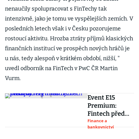
nenaučily spolupracovat s FinTechy tak
intenzivně, jako je tomu ve vyspělejších zemích. V
posledních letech však i v Česku pozorujeme
rostoucí aktivitu. Hrozba ztráty příjmů klasických
finančních institucí ve prospěch nových hráčů je
u nás, tedy alespoň v krátkém období, nižší, "
uvedl odborník na FinTech v PwC ČR Martin
Vurm.
Event E15
Premium:
Fintech před
pár lety nikdo
Finance a
bankovnictví
neznal. Teď se
do něj investují