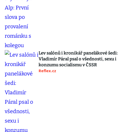
Lev salónů i kronikář panelákové šedi:
Vladimír Páral psal o všednosti, sexu i
konzumu socialismu v ČSSR
Reflex.cz