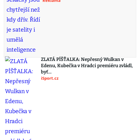
Reklama
ZLATÁ PÍŠŤALKA: Nepřesný Wulkan v
Edenu, Kubečka v Hradci premiéru zvládl,
byť…
iSport.cz