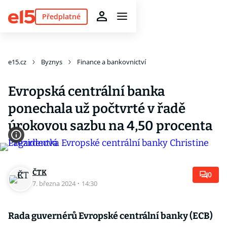
Předplatné
e15.cz
Byznys
Finance a bankovnictví
Evropská centrální banka
ponechala už počtvrté v řadě
úrokovou sazbu na 4,50 procenta
ČTK
0
7. března 2024
·
14:30
Rada guvernérů Evropské centrální banky (ECB)