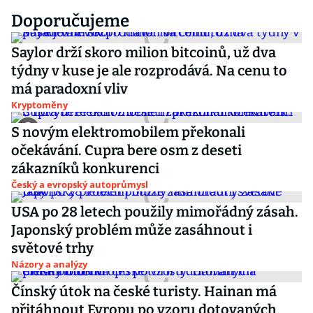
Doporučujeme
Saylor drží skoro milion bitcoinů, už dva
týdny v kuse je ale rozprodává. Na cenu to
má paradoxní vliv
Kryptoměny
S novým elektromobilem překonali
očekávání. Cupra bere osm z deseti
zákazníků konkurenci
Český a evropský autoprůmysl
USA po 28 letech použily mimořádný zásah.
Japonský problém může zasáhnout i
světové trhy
Názory a analýzy
Čínský útok na české turisty. Hainan má
přitáhnout Evropu po vzoru dotovaných