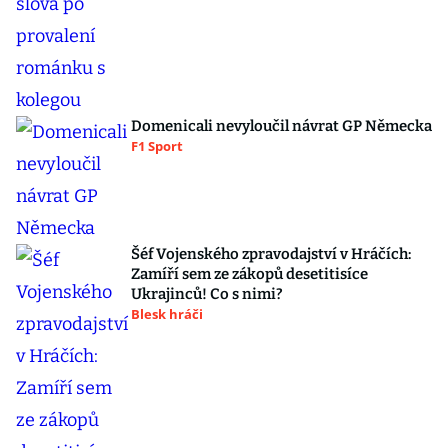
Domenicali nevyloučil návrat GP Německa
F1 Sport
Šéf Vojenského zpravodajství v Hráčích:
Zamíří sem ze zákopů desetitisíce
Ukrajinců! Co s nimi?
Blesk hráči