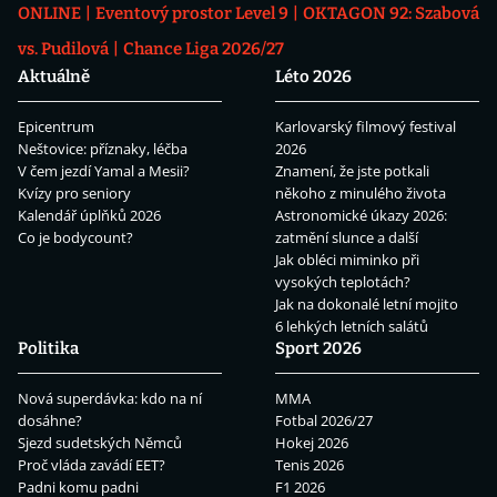
ONLINE
Eventový prostor Level 9
OKTAGON 92: Szabová
vs. Pudilová
Chance Liga 2026/27
Aktuálně
Léto 2026
Epicentrum
Karlovarský filmový festival
Neštovice: příznaky, léčba
2026
V čem jezdí Yamal a Mesii?
Znamení, že jste potkali
Kvízy pro seniory
někoho z minulého života
Kalendář úplňků 2026
Astronomické úkazy 2026:
Co je bodycount?
zatmění slunce a další
Jak obléci miminko při
vysokých teplotách?
Jak na dokonalé letní mojito
6 lehkých letních salátů
Politika
Sport 2026
Nová superdávka: kdo na ní
MMA
dosáhne?
Fotbal 2026/27
Sjezd sudetských Němců
Hokej 2026
Proč vláda zavádí EET?
Tenis 2026
Padni komu padni
F1 2026