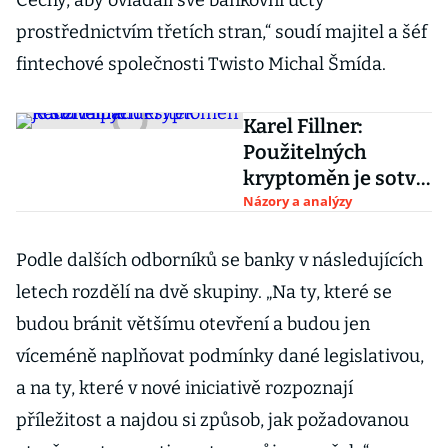
Čechy, aby ovládali své bankovní účty
prostřednictvím třetích stran,“ soudí majitel a šéf
fintechové společnosti Twisto Michal Šmída.
Karel Fillner:
Použitelných
kryptoměn je sotva
pár desítek
Názory a analýzy
Podle dalších odborníků se banky v následujících
letech rozdělí na dvě skupiny. „Na ty, které se
budou bránit většímu otevření a budou jen
víceméně naplňovat podmínky dané legislativou,
a na ty, které v nové iniciativě rozpoznají
příležitost a najdou si způsob, jak požadovanou