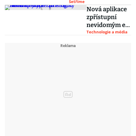
Šetříme
Nová aplikace
zpřístupní
nevidomým e-
banking,
Technologie a média
software vyjde
na desítky
milionů korun