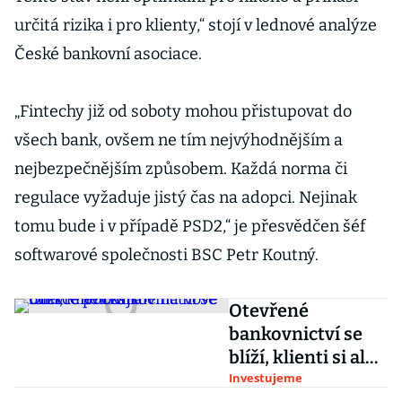
určitá rizika i pro klienty,“ stojí v lednové analýze
České bankovní asociace.
„Fintechy již od soboty mohou přistupovat do
všech bank, ovšem ne tím nejvýhodnějším a
nejbezpečnějším způsobem. Každá norma či
regulace vyžaduje jistý čas na adopci. Nejinak
tomu bude i v případě PSD2,“ je přesvědčen šéf
softwarové společnosti BSC Petr Koutný.
Otevřené
bankovnictví se
blíží, klienti si ale
na nové funkce
Investujeme