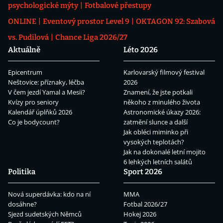
psychologické mýty
Fotbalové přestupy
ONLINE
Eventový prostor Level 9
OKTAGON 92: Szabová
vs. Pudilová
Chance Liga 2026/27
Aktuálně
Léto 2026
Epicentrum
Karlovarský filmový festival
Neštovice: příznaky, léčba
2026
V čem jezdí Yamal a Mesii?
Znamení, že jste potkali
Kvízy pro seniory
někoho z minulého života
Kalendář úplňků 2026
Astronomické úkazy 2026:
Co je bodycount?
zatmění slunce a další
Jak obléci miminko při
vysokých teplotách?
Jak na dokonalé letní mojito
6 lehkých letních salátů
Politika
Sport 2026
Nová superdávka: kdo na ní
MMA
dosáhne?
Fotbal 2026/27
Sjezd sudetských Němců
Hokej 2026