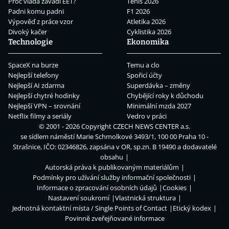
Proč vláda zavádí EET?
Tenis 2026
Padni komu padni
F1 2026
Výpověď z práce vzor
Atletika 2026
Divoký kačer
Cyklistika 2026
Technologie
Ekonomika
SpaceX na burze
Temu a clo
Nejlepší telefony
Spořicí účty
Nejlepší AI zdarma
Superdávka – změny
Nejlepší chytré hodinky
Chybějící roky k důchodu
Nejlepší VPN – srovnání
Minimální mzda 2027
Netflix filmy a seriály
Vedro v práci
© 2001 - 2026 Copyright
CZECH NEWS CENTER a.s.
se sídlem náměstí Marie Schmolkové 3493/1, 100 00 Praha 10 -
Strašnice, IČO: 02346826, zapsána v OR, sp.zn. B 19490 a dodavatelé
obsahu
Autorská práva k publikovaným materiálům
Podmínky pro užívání služby informační společnosti
Informace o zpracování osobních údajů
Cookies
Nastavení soukromí
Vlastnická struktura
Jednotná kontaktní místa / Single Points of Contact
Etický kodex
Povinně zveřejňované informace