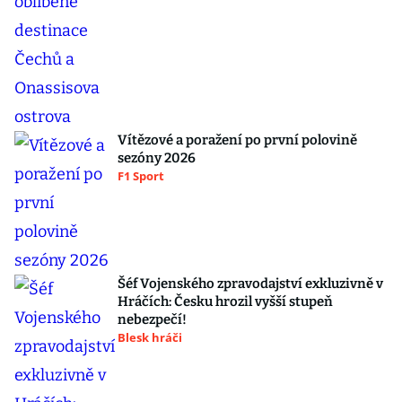
Vítězové a poražení po první polovině
sezóny 2026
F1 Sport
Šéf Vojenského zpravodajství exkluzivně v
Hráčích: Česku hrozil vyšší stupeň
nebezpečí!
Blesk hráči