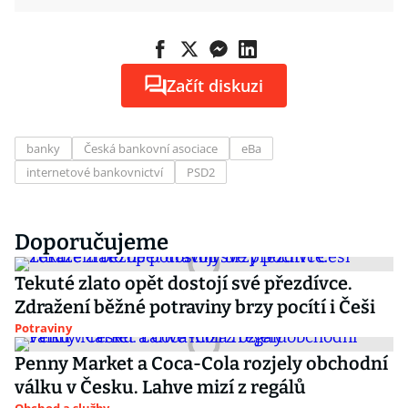
Začít diskuzi
banky
Česká bankovní asociace
eBa
internetové bankovnictví
PSD2
Doporučujeme
Tekuté zlato opět dostojí své přezdívce.
Zdražení běžné potraviny brzy pocítí i Češi
Potraviny
Penny Market a Coca-Cola rozjely obchodní
válku v Česku. Lahve mizí z regálů