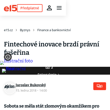
Předplatné
e15.cz
Byznys
Finance a bankovnictví
Fintechové inovace brzdí právní
fušeřina
2
Fotogalerie
Jaroslav Bukovský
0
15. ledna 2018
·
14:00
Sobota se měla stát zlomovým okamžikem pro