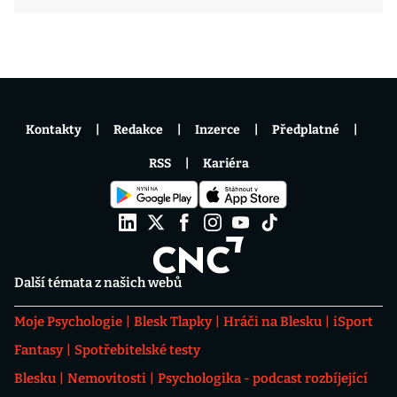
Kontakty
Redakce
Inzerce
Předplatné
RSS
Kariéra
Další témata z našich webů
Moje Psychologie
Blesk Tlapky
Hráči na Blesku
iSport
Fantasy
Spotřebitelské testy
Blesku
Nemovitosti
Psychologika - podcast rozbíjející