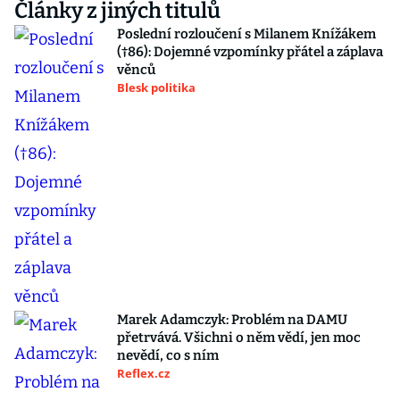
Články z jiných titulů
Poslední rozloučení s Milanem Knížákem
(†86): Dojemné vzpomínky přátel a záplava
věnců
Blesk politika
Marek Adamczyk: Problém na DAMU
přetrvává. Všichni o něm vědí, jen moc
nevědí, co s ním
Reflex.cz