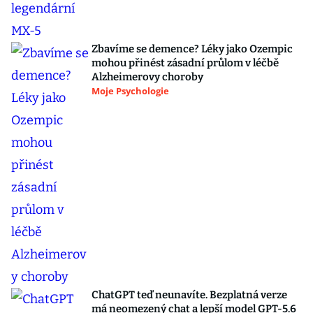
Zbavíme se demence? Léky jako Ozempic
mohou přinést zásadní průlom v léčbě
Alzheimerovy choroby
Moje Psychologie
ChatGPT teď neunavíte. Bezplatná verze
má neomezený chat a lepší model GPT-5.6