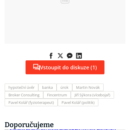
Vstoupit do diskuze (1)
hypoteční úvěr
banka
úrok
Martin Novák
Broker Consulting
Fincentrum
Jiří Sýkora (vícebojař)
Pavel Kolář (fyzioterapeut)
Pavel Kolář (politik)
Doporučujeme