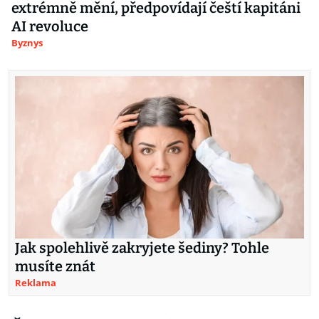
extrémně mění, předpovídají čeští kapitáni
AI revoluce
Byznys
Jak spolehlivě zakryjete šediny? Tohle
musíte znát
Reklama