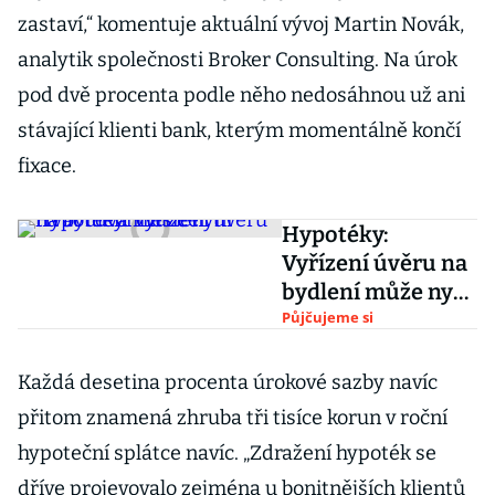
zastaví,“ komentuje aktuální vývoj Martin Novák,
analytik společnosti Broker Consulting. Na úrok
pod dvě procenta podle něho nedosáhnou už ani
stávající klienti bank, kterým momentálně končí
fixace.
Hypotéky:
Vyřízení úvěru na
bydlení může nyní
trvat i dva měsíce
Půjčujeme si
Každá desetina procenta úrokové sazby navíc
přitom znamená zhruba tři tisíce korun v roční
hypoteční splátce navíc. „Zdražení hypoték se
dříve projevovalo zejména u bonitnějších klientů