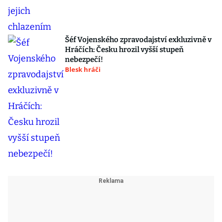
Šéf Vojenského zpravodajství exkluzivně v
Hráčích: Česku hrozil vyšší stupeň
nebezpečí!
Blesk hráči