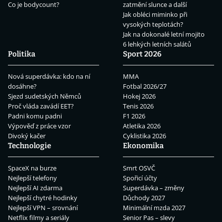
Co je bodycount?
zatmění slunce a další
Jak obléci miminko při
vysokých teplotách?
Jak na dokonalé letní mojito
6 lehkých letních salátů
Politika
Sport 2026
Nová superdávka: kdo na ní
MMA
dosáhne?
Fotbal 2026/27
Sjezd sudetských Němců
Hokej 2026
Proč vláda zavádí EET?
Tenis 2026
Padni komu padni
F1 2026
Výpověď z práce vzor
Atletika 2026
Divoký kačer
Cyklistika 2026
Technologie
Ekonomika
SpaceX na burze
Smrt OSVČ
Nejlepší telefony
Spořicí účty
Nejlepší AI zdarma
Superdávka – změny
Nejlepší chytré hodinky
Důchody 2027
Nejlepší VPN – srovnání
Minimální mzda 2027
Netflix filmy a seriály
Senior Pas – slevy