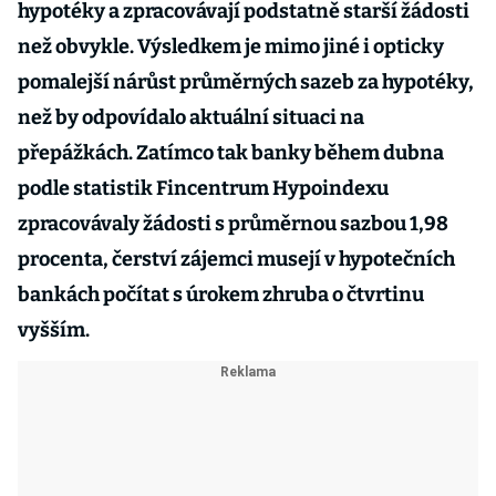
hypotéky a zpracovávají podstatně starší žádosti
než obvykle. Výsledkem je mimo jiné i opticky
pomalejší nárůst průměrných sazeb za hypotéky,
než by odpovídalo aktuální situaci na
přepážkách. Zatímco tak banky během dubna
podle statistik Fincentrum Hypoindexu
zpracovávaly žádosti s průměrnou sazbou 1,98
procenta, čerství zájemci musejí v hypotečních
bankách počítat s úrokem zhruba o čtvrtinu
vyšším.