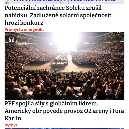
Potenciální zachránce Soleku zrušil
nabídku. Zadlužené solární společnosti
hrozí konkurz
Průmysl a energetika
PPF spojila síly s globálním lídrem.
Americký obr povede provoz O2 areny i Fora
Karlín
Byznys