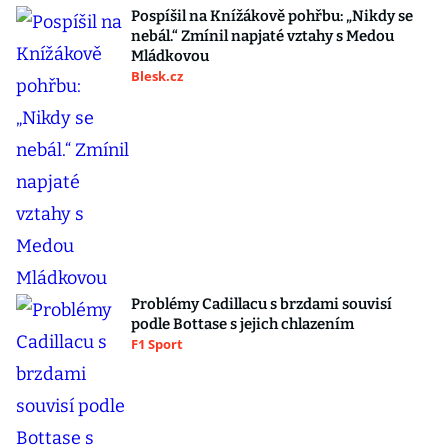
Pospíšil na Knížákově pohřbu: „Nikdy se
nebál.“ Zmínil napjaté vztahy s Medou
Mládkovou
Blesk.cz
Problémy Cadillacu s brzdami souvisí
podle Bottase s jejich chlazením
F1 Sport