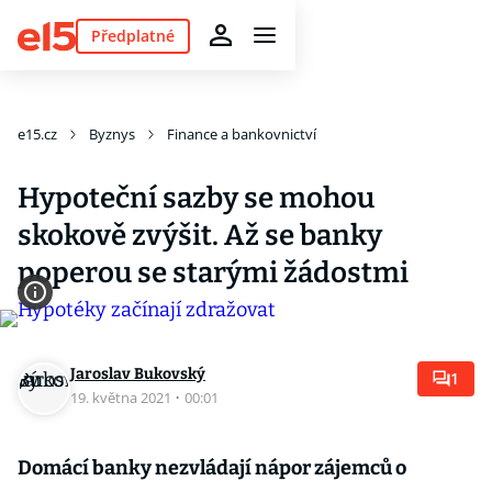
Předplatné
e15.cz
Byznys
Finance a bankovnictví
Hypoteční sazby se mohou
skokově zvýšit. Až se banky
poperou se starými žádostmi
Jaroslav Bukovský
1
19. května 2021
·
00:01
Domácí banky nezvládají nápor zájemců o