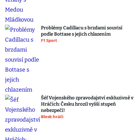
Problémy Cadillacu s brzdami souvisí
podle Bottase s jejich chlazením
F1 Sport
Šéf Vojenského zpravodajství exkluzivně v
Hráčích: Česku hrozil vyšší stupeň
nebezpečí!
Blesk hráči