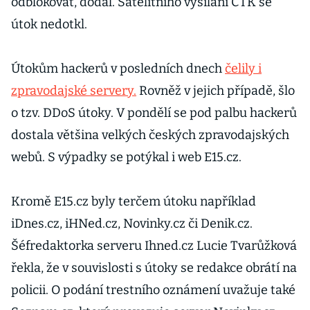
odblokovat, dodal. Satelitního vysílání ČTK se
útok nedotkl.
Útokům hackerů v posledních dnech
čelily i
zpravodajské servery.
Rovněž v jejich případě, šlo
o tzv. DDoS útoky. V pondělí se pod palbu hackerů
dostala většina velkých českých zpravodajských
webů. S výpadky se potýkal i web E15.cz.
Kromě E15.cz byly terčem útoku například
iDnes.cz, iHNed.cz, Novinky.cz či Denik.cz.
Šéfredaktorka serveru Ihned.cz Lucie Tvarůžková
řekla, že v souvislosti s útoky se redakce obrátí na
policii. O podání trestního oznámení uvažuje také