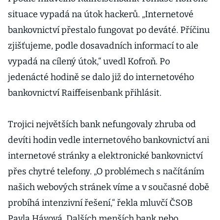
situace vypadá na útok hackerů. „Internetové
bankovnictví přestalo fungovat po deváté. Příčinu
zjišťujeme, podle dosavadních informací to ale
vypadá na cílený útok,“ uvedl Kofroň. Po
jedenácté hodině se dalo již do internetového
bankovnictví Raiffeisenbank přihlásit.
Trojici největších bank nefungovaly zhruba od
devíti hodin vedle internetového bankovnictví ani
internetové stránky a elektronické bankovnictví
přes chytré telefony. „O problémech s načítáním
našich webových stránek víme a v současné době
probíhá intenzivní řešení,“ řekla mluvčí ČSOB
Pavla Hávová. Dalších menších bank nebo