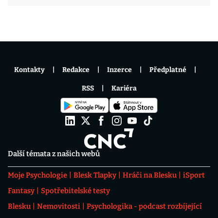
Kontakty
Redakce
Inzerce
Předplatné
RSS
Kariéra
Další témata z našich webů
Moje Psychologie
Blesk Tlapky
Hráči na Blesku
iSport
Fantasy
Spotřebitelské testy
Blesku
Nemovitosti
Psychologika - podcast rozbíjející