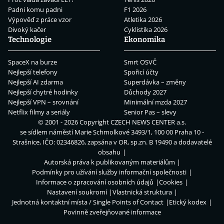
Padni komu padni
F1 2026
Výpověď z práce vzor
Atletika 2026
Divoký kačer
Cyklistika 2026
Technologie
Ekonomika
SpaceX na burze
Smrt OSVČ
Nejlepší telefony
Spořicí účty
Nejlepší AI zdarma
Superdávka – změny
Nejlepší chytré hodinky
Důchody 2027
Nejlepší VPN – srovnání
Minimální mzda 2027
Netflix filmy a seriály
Senior Pas – slevy
© 2001 - 2026 Copyright
CZECH NEWS CENTER a.s.
se sídlem náměstí Marie Schmolkové 3493/1, 100 00 Praha 10 -
Strašnice, IČO: 02346826, zapsána v OR, sp.zn. B 19490 a dodavatelé
obsahu
Autorská práva k publikovaným materiálům
Podmínky pro užívání služby informační společnosti
Informace o zpracování osobních údajů
Cookies
Nastavení soukromí
Vlastnická struktura
Jednotná kontaktní místa / Single Points of Contact
Etický kodex
Povinně zveřejňované informace