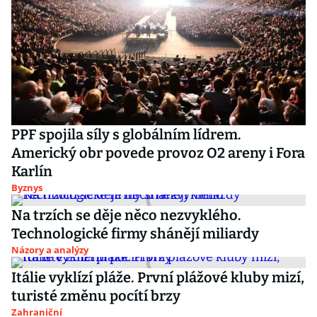
PPF spojila síly s globálním lídrem.
Americký obr povede provoz O2 areny i Fora
Karlín
Byznys
Na trzích se děje něco nezvyklého.
Technologické firmy shánějí miliardy
Názory a analýzy
Itálie vyklízí pláže. První plážové kluby mizí,
turisté změnu pocítí brzy
Zahraniční