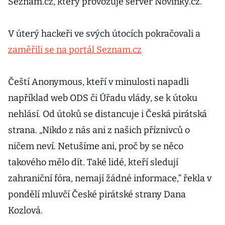
Seznam.cz, který provozuje server Novinky.cz.
V úterý hackeři ve svých útocích pokračovali a
zaměřili se na portál Seznam.cz
Čeští Anonymous, kteří v minulosti napadli
například web ODS či Úřadu vlády, se k útoku
nehlásí. Od útoků se distancuje i Česká pirátská
strana. „Nikdo z nás ani z našich příznivců o
ničem neví. Netušíme ani, proč by se něco
takového mělo dít. Také lidé, kteří sledují
zahraniční fóra, nemají žádné informace,“ řekla v
pondělí mluvčí České pirátské strany Dana
Kozlová.