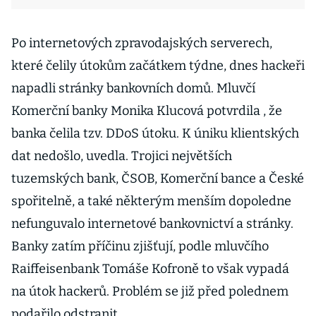
Po internetových zpravodajských serverech,
které čelily útokům začátkem týdne, dnes hackeři
napadli stránky bankovních domů. Mluvčí
Komerční banky Monika Klucová potvrdila , že
banka čelila tzv. DDoS útoku. K úniku klientských
dat nedošlo, uvedla. Trojici největších
tuzemských bank, ČSOB, Komerční bance a České
spořitelně, a také některým menším dopoledne
nefunguvalo internetové bankovnictví a stránky.
Banky zatím příčinu zjišťují, podle mluvčího
Raiffeisenbank Tomáše Kofroně to však vypadá
na útok hackerů. Problém se již před polednem
podařilo odstranit.