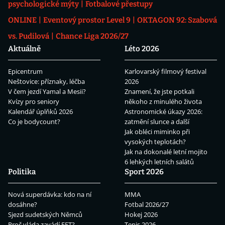
psychologické mýty
Fotbalové přestupy
ONLINE
Eventový prostor Level 9
OKTAGON 92: Szabová
vs. Pudilová
Chance Liga 2026/27
Aktuálně
Léto 2026
Epicentrum
Karlovarský filmový festival
Neštovice: příznaky, léčba
2026
V čem jezdí Yamal a Mesii?
Znamení, že jste potkali
Kvízy pro seniory
někoho z minulého života
Kalendář úplňků 2026
Astronomické úkazy 2026:
Co je bodycount?
zatmění slunce a další
Jak obléci miminko při
vysokých teplotách?
Jak na dokonalé letní mojito
6 lehkých letních salátů
Politika
Sport 2026
Nová superdávka: kdo na ní
MMA
dosáhne?
Fotbal 2026/27
Sjezd sudetských Němců
Hokej 2026
Proč vláda zavádí EET?
Tenis 2026