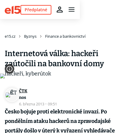
Předplatné
e15.cz
Byznys
Finance a bankovnictví
Internetová válka: hackeři
zaútočili na bankovní domy
ČTK
nos
6. března 2013
·
09:51
Česko bojuje proti elektronické invazi. Po
pondělním ataku hackerů na zpravodajské
portály došlo v úterý k vyřazení vyhledávače