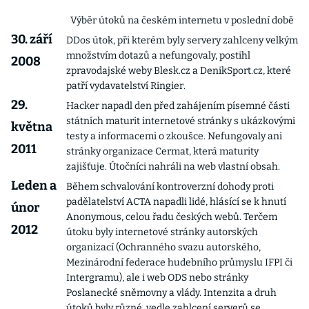
Výběr útoků na českém internetu v poslední době
30. září
DDos útok, při kterém byly servery zahlceny velkým
množstvím dotazů a nefungovaly, postihl
2008
zpravodajské weby Blesk.cz a DenikSport.cz, které
patří vydavatelství Ringier.
29.
Hacker napadl den před zahájením písemné části
státních maturit internetové stránky s ukázkovými
května
testy a informacemi o zkoušce. Nefungovaly ani
2011
stránky organizace Cermat, která maturity
zajišťuje. Útočníci nahráli na web vlastní obsah.
Leden a
Během schvalování kontroverzní dohody proti
padělatelství ACTA napadli lidé, hlásící se k hnutí
únor
Anonymous, celou řadu českých webů. Terčem
2012
útoku byly internetové stránky autorských
organizací (Ochranného svazu autorského,
Mezinárodní federace hudebního průmyslu IFPI či
Intergramu), ale i web ODS nebo stránky
Poslanecké sněmovny a vlády. Intenzita a druh
útoků byly různé, vedle zahlcení serverů se