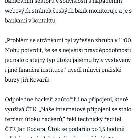
bankovním sektoru v souvislosti s napadením
webových stránek českých bank monitoruje a je s
bankami v kontaktu.
„Problém se stránkami byl vyřešen zhruba v 11:00.
Mohu potvrdit, že se s největší pravděpodobností
jednalo o stejný typ útoku jakému byly vystaveny
i jiné finanční instituce,“ uvedl mluvčí pražské
burzy Jiří Kovařík.
Odpoledne hackeři zaútočili i na připojení, které
využívá ČTK. „Naše internetové připojení se stalo
terčem útoku hackerů,“ řekl technický ředitel
ČTK Jan Kodera. Útok se podařilo po 1,5 hodině