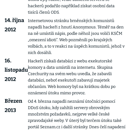
hackerů podařilo například získat osobní data
tisíců členů ODS.
14. října
Internetovou stránku brněnských komunistů
napadli hackeři z hnutí Anonymous. Téměř na den
2012
na ně umístili nápis, podle něhož jsou voliči KSČM
„omezení idioti“. Web pozměnili po krajských
volbách, a to v reakci na úspěch komunistů, jehož v
nich dosáhli.
16.
Hackeři získali databázi z webu exekutorské
komory a data umístili na internetu. Skupina
listopadu
Czechurity na svém webu uvedla, že zabavili
2012
databázi, neboť exekutoři zabavují majetek
občanům. Web komory byl na krátkou dobu po
oznámení útoku mimo provoz.
Březen
Od 4. března napadli neznámí útočníci pomocí
DDoS útoku, kdy zahltili servery obrovským
2013
množstvím požadavků, nejprve velké české
zpravodajské weby. V úterý byl terčem útoku také
portál Seznam.cz i další stránky. Dnes čelí napadení