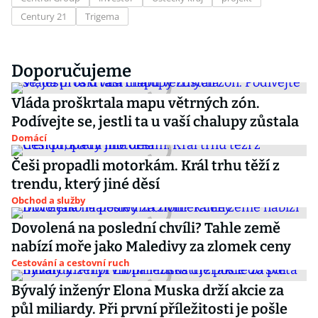
Century 21
Trigema
Doporučujeme
Vláda proškrtala mapu větrných zón.
Podívejte se, jestli ta u vaší chalupy zůstala
Domácí
Češi propadli motorkám. Král trhu těží z
trendu, který jiné děsí
Obchod a služby
Dovolená na poslední chvíli? Tahle země
nabízí moře jako Maledivy za zlomek ceny
Cestování a cestovní ruch
Bývalý inženýr Elona Muska drží akcie za
půl miliardy. Při první příležitosti je pošle