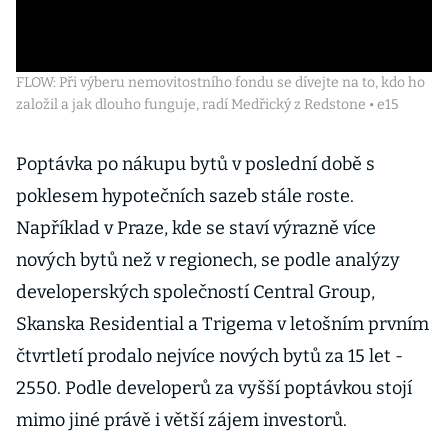
FLOW: Při výberu nemovitostního fondu se dívejte na to, kdo ho
založil a jak dlouho funguje, radí Medřický z Redstone • e15
Poptávka po nákupu bytů v poslední době s
poklesem hypotečních sazeb stále roste.
Například v Praze, kde se staví výrazně více
nových bytů než v regionech, se podle analýzy
developerských společností Central Group,
Skanska Residential a Trigema v letošním prvním
čtvrtletí prodalo nejvíce nových bytů za 15 let -
2550. Podle developerů za vyšší poptávkou stojí
mimo jiné právě i větší zájem investorů.