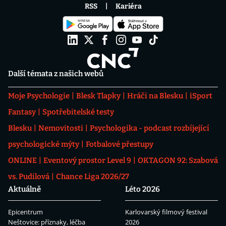
RSS
Kariéra
Další témata z našich webů
Moje Psychologie
Blesk Tlapky
Hráči na Blesku
iSport
Fantasy
Spotřebitelské testy
Blesku
Nemovitosti
Psychologika - podcast rozbíjející
psychologické mýty
Fotbalové přestupy
ONLINE
Eventový prostor Level 9
OKTAGON 92: Szabová
vs. Pudilová
Chance Liga 2026/27
Aktuálně
Léto 2026
Epicentrum
Karlovarský filmový festival
Neštovice: příznaky, léčba
2026