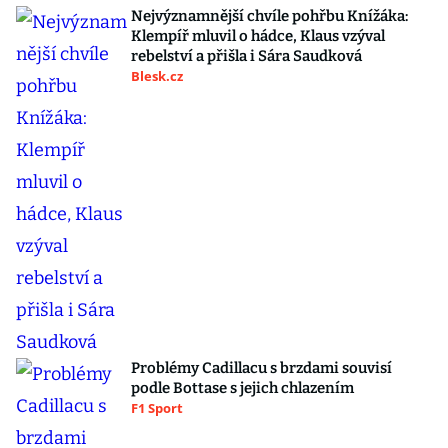
Nejvýznamnější chvíle pohřbu Knížáka:
Klempíř mluvil o hádce, Klaus vzýval
rebelství a přišla i Sára Saudková
Blesk.cz
Problémy Cadillacu s brzdami souvisí
podle Bottase s jejich chlazením
F1 Sport