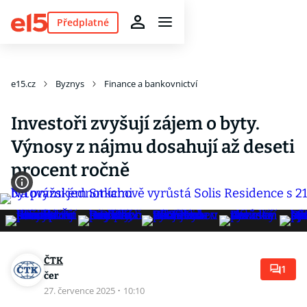
Předplatné
e15.cz
Byznys
Finance a bankovnictví
Investoři zvyšují zájem o byty.
Výnosy z nájmu dosahují až deseti
procent ročně
ČTK
1
čer
27. července 2025
·
10:10