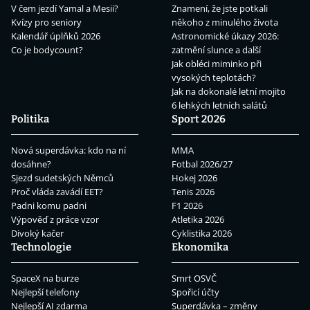
V čem jezdí Yamal a Mesii?
Znamení, že jste potkali
Kvízy pro seniory
někoho z minulého života
Kalendář úplňků 2026
Astronomické úkazy 2026:
Co je bodycount?
zatmění slunce a další
Jak obléci miminko při
vysokých teplotách?
Jak na dokonalé letní mojito
6 lehkých letních salátů
Politika
Sport 2026
Nová superdávka: kdo na ní
MMA
dosáhne?
Fotbal 2026/27
Sjezd sudetských Němců
Hokej 2026
Proč vláda zavádí EET?
Tenis 2026
Padni komu padni
F1 2026
Výpověď z práce vzor
Atletika 2026
Divoký kačer
Cyklistika 2026
Technologie
Ekonomika
SpaceX na burze
Smrt OSVČ
Nejlepší telefony
Spořicí účty
Nejlepší AI zdarma
Superdávka – změny