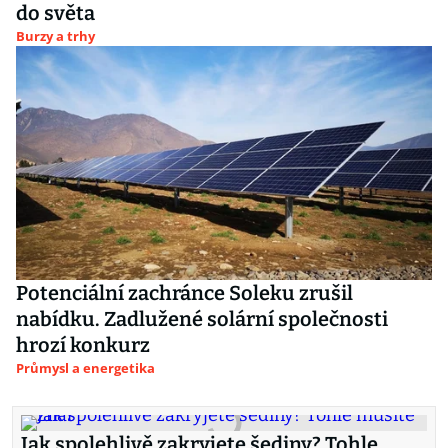
do světa
Burzy a trhy
Potenciální zachránce Soleku zrušil
nabídku. Zadlužené solární společnosti
hrozí konkurz
Průmysl a energetika
Jak spolehlivě zakryjete šediny? Tohle