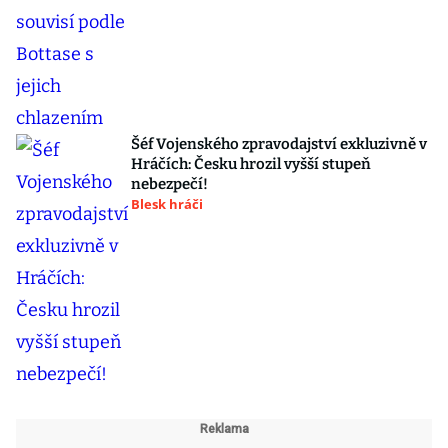
Šéf Vojenského zpravodajství exkluzivně v
Hráčích: Česku hrozil vyšší stupeň
nebezpečí!
Blesk hráči