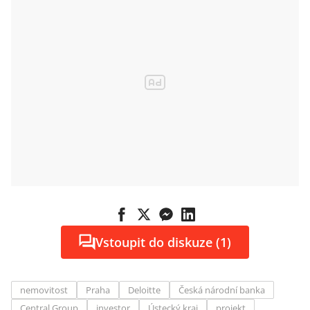
Vstoupit do diskuze (1)
nemovitost
Praha
Deloitte
Česká národní banka
Central Group
investor
Ústecký kraj
projekt