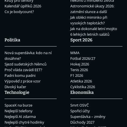
Kvízy pro seniory
někoho z minulého života
Kalendář úplňků 2026
Astronomické úkazy 2026:
Co je bodycount?
zatmění slunce a další
Jak obléci miminko při
vysokých teplotách?
Jak na dokonalé letní mojito
6 lehkých letních salátů
Politika
Sport 2026
Nová superdávka: kdo na ní
MMA
dosáhne?
Fotbal 2026/27
Sjezd sudetských Němců
Hokej 2026
Proč vláda zavádí EET?
Tenis 2026
Padni komu padni
F1 2026
Výpověď z práce vzor
Atletika 2026
Divoký kačer
Cyklistika 2026
Technologie
Ekonomika
SpaceX na burze
Smrt OSVČ
Nejlepší telefony
Spořicí účty
Nejlepší AI zdarma
Superdávka – změny
Nejlepší chytré hodinky
Důchody 2027