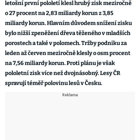
letošní první pololetí klesl hrubý zisk meziročně
o 27 procent na 2,83 miliardy korun z 3,85
miliardy korun. Hlavním důvodem snížení zisku
bylo nižší zpeněžení dřeva těženého v mladších
porostech a také v polomech. Tržby podniku za
leden až červen meziročně klesly o osm procent
na 7,56 miliardy korun. Proti plánu je však
pololetní zisk více než dvojnásobný. Lesy ČR
spravují téměř polovinu lesů v Česku.