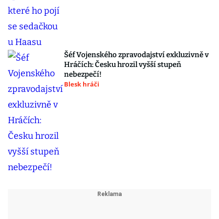
Šéf Vojenského zpravodajství exkluzivně v
Hráčích: Česku hrozil vyšší stupeň
nebezpečí!
Blesk hráči