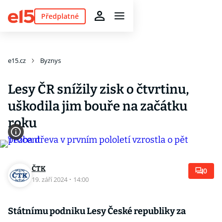
Předplatné
e15.cz
Byznys
Lesy ČR snížily zisk o čtvrtinu,
uškodila jim bouře na začátku
roku
ČTK
0
19. září 2024
·
14:00
Státnímu podniku Lesy České republiky za