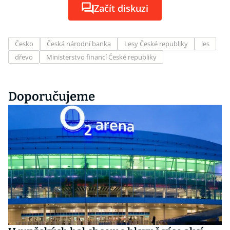
Začít diskuzi
Česko
Česká národní banka
Lesy České republiky
les
dřevo
Ministerstvo financí České republiky
Doporučujeme