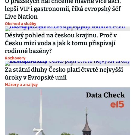
U pražských hal chceme hlavně více akcí,
lepší VIP i gastronomii, říká evropský šéf
Live Nation
Obchod a služby
Děsivý pohled na českou krajinu. Proč v
Česku mizí voda a jak k tomu přispívají
rodinné bazény?
Rozhovory
Za státní dluhy Česko platí čtvrté nejvyšší
úroky v Evropské unii
Názory a analýzy