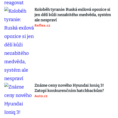
Koloběh tyranie: Ruská exilová opozice si
jen dělí kůži nezabitého medvěda, systém
ale nespraví
Reflex.cz
Známe ceny nového Hyundai Ioniq 3!
Zatopí konkurenčním hatchbackům?
Auto.cz