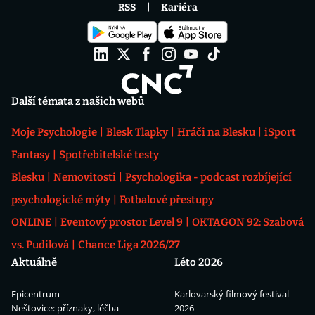
RSS
Kariéra
Další témata z našich webů
Moje Psychologie
Blesk Tlapky
Hráči na Blesku
iSport
Fantasy
Spotřebitelské testy
Blesku
Nemovitosti
Psychologika - podcast rozbíjející
psychologické mýty
Fotbalové přestupy
ONLINE
Eventový prostor Level 9
OKTAGON 92: Szabová
vs. Pudilová
Chance Liga 2026/27
Aktuálně
Léto 2026
Epicentrum
Karlovarský filmový festival
Neštovice: příznaky, léčba
2026