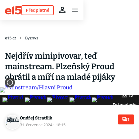
Předplatné
e15.cz
Byznys
Nejdřív minipivovar, teď
mainstream. Plzeňský Proud
obrátil a míří na mladé pijáky
12
Fotogalerie
Ondřej Stratilík
1
31. července 2024
·
18:15