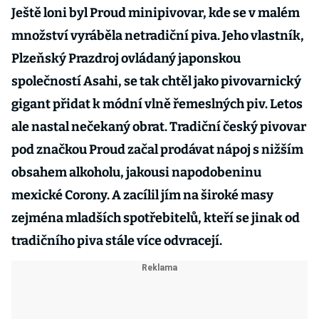
Ještě loni byl Proud minipivovar, kde se v malém
množství vyráběla netradiční piva. Jeho vlastník,
Plzeňský Prazdroj ovládaný japonskou
společností Asahi, se tak chtěl jako pivovarnický
gigant přidat k módní vlně řemeslných piv. Letos
ale nastal nečekaný obrat. Tradiční český pivovar
pod značkou Proud začal prodávat nápoj s nižším
obsahem alkoholu, jakousi napodobeninu
mexické Corony. A zacílil jím na široké masy
zejména mladších spotřebitelů, kteří se jinak od
tradičního piva stále více odvracejí.