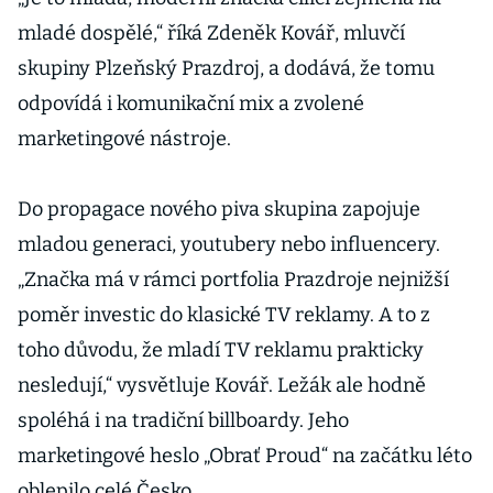
mladé dospělé,“ říká Zdeněk Kovář, mluvčí
skupiny Plzeňský Prazdroj, a dodává, že tomu
odpovídá i komunikační mix a zvolené
marketingové nástroje.
Do propagace nového piva skupina zapojuje
mladou generaci, youtubery nebo influencery.
„Značka má v rámci portfolia Prazdroje nejnižší
poměr investic do klasické TV reklamy. A to z
toho důvodu, že mladí TV reklamu prakticky
nesledují,“ vysvětluje Kovář. Ležák ale hodně
spoléhá i na tradiční billboardy. Jeho
marketingové heslo „Obrať Proud“ na začátku léto
oblepilo celé Česko.