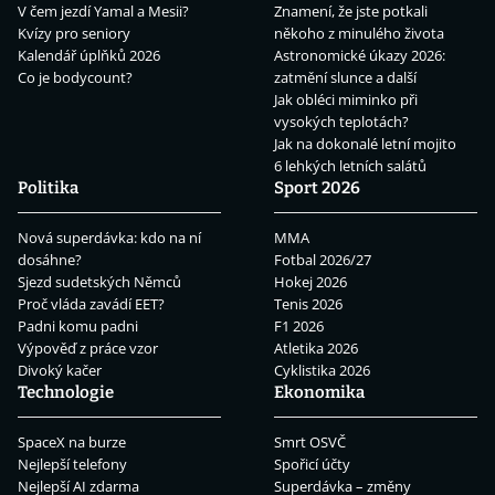
V čem jezdí Yamal a Mesii?
Znamení, že jste potkali
Kvízy pro seniory
někoho z minulého života
Kalendář úplňků 2026
Astronomické úkazy 2026:
Co je bodycount?
zatmění slunce a další
Jak obléci miminko při
vysokých teplotách?
Jak na dokonalé letní mojito
6 lehkých letních salátů
Politika
Sport 2026
Nová superdávka: kdo na ní
MMA
dosáhne?
Fotbal 2026/27
Sjezd sudetských Němců
Hokej 2026
Proč vláda zavádí EET?
Tenis 2026
Padni komu padni
F1 2026
Výpověď z práce vzor
Atletika 2026
Divoký kačer
Cyklistika 2026
Technologie
Ekonomika
SpaceX na burze
Smrt OSVČ
Nejlepší telefony
Spořicí účty
Nejlepší AI zdarma
Superdávka – změny