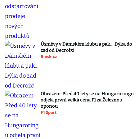
Úsměvy v Dámském klubu a pak… Dýka do
zad od Decroix!
Blesk.cz
Obrazem: Před 40 lety se na Hungaroringu
odjela první velká cena F1 za Železnou
oponou
F1 Sport