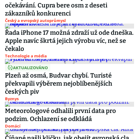
očekávání. Cupra bere osm z deseti
zákazníků konkurenci
Český a evropský autoprůmysl
Řada iPhone 17 možná zdraží už ode dneška.
Apple navíc škrtá jejich výrobu víc, než se
čekalo
Technologie a média
AKTUALIZOVÁNO
Plzeň až osmá, Budvar chybí. Turisté
překvapili výběrem nejoblíbenějších
českých piv
Byznys
Meteorologové odhalili první data pro
podzim. Ochlazení se odkládá
Domácí
Číňané našli kličku, jak obejít evropská cla.