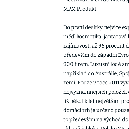
MPM Produkt.
Do první desítky nejvíce e
měď, kosmetika, jantarová b
zajímavost, až 95 procent 
především do západní Evrop
900 firem. Luxusní lodě smě
například do Austrálie, Spo
zemí. Pouze v roce 2011 vyve
nejvýznamnějších položek ex
již několik let největším p
domácí trh je určeno pouze
to především na východ do 
sklizeň jablek v Polsku 2,5 