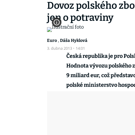
Dovoz polského zbož
jen o potraviny
,
Euro
Dáša Hyklová
3. dubna 2013
·
14:01
Česká republika je pro Pol
Hodnota vývozu polského z
9 miliard eur, což předsta
polské ministerstvo hospod