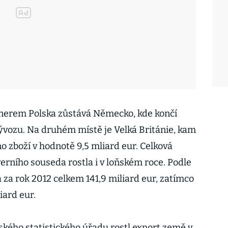
nerem Polska zůstává Německo, kde končí
ývozu. Na druhém místě je Velká Británie, kam
o zboží v hodnotě 9,5 mliard eur. Celková
rního souseda rostla i v loňském roce. Podle
za rok 2012 celkem 141,9 miliard eur, zatímco
iard eur.
ského statistického úřadu rostl export země v