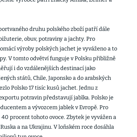
xportvaného druhu polského zboží patří dále
ižuterie, obuv, potraviny a jachty. Pro
domácí výroby polských jachet je vyváženo a to
y. V tomto odvětví funguje v Polsku přibližně
řují i do vzdálenějších destinací jako
jených států, Chile, Japonsko a do arabských
zlo Polsko 17 tisíc kusů jachet. Jednu z
portu potravin představují jablka. Polsko je
roducentem a vývozcem jablek v Evropě. Pro
 40 procent tohoto ovoce. Zbytek je vyvážen a
Ruska a na Ukrajinu. V loňském roce dosáhla
milionů tun ovoce.