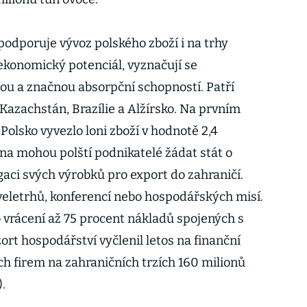
podporuje vývoz polského zboží i na trhy
ekonomický potenciál, vyznačují se
u a značnou absorpční schopností. Patří
Kazachstán, Brazílie a Alžírsko. Na prvním
Polsko vyvezlo loni zboží v hodnotě 2,4
vna mohou polští podnikatelé žádat stát o
aci svých výrobků pro export do zahraničí.
veletrhů, konferencí nebo hospodářských misí.
vrácení až 75 procent nákladů spojených s
zort hospodářství vyčlenil letos na finanční
 firem na zahraničních trzích 160 milionů
.