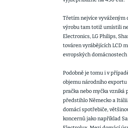
Třetím nejvíce vyváženým dr
výrobu tam totiž umístili 
Electronics, LG Philips, Sha
továren vyrábějících LCD mo
evropských domácnostech p
Podobně je tomu i v případ
objemu národního exportu z
pračka nebo myčka vzniká pr
předstihlo Německo a Itálii
domácí spotřebiče, většino
koncernů jako například Sa
Electrolux. Mezi domácí ús