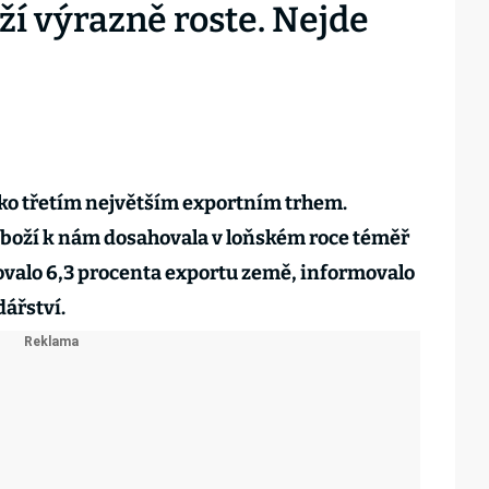
í výrazně roste. Nejde
sko třetím největším exportním trhem.
boží k nám dosahovala v loňském roce téměř
vovalo 6,3 procenta exportu země, informovalo
ářství.