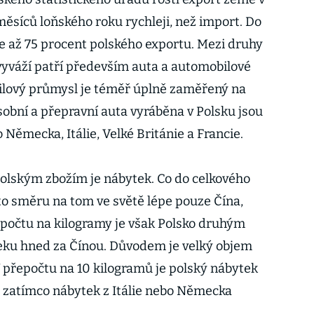
ěsíců loňského roku rychleji, než import. Do
 až 75 procent polského exportu. Mezi druhy
 vyváží patří především auta a automobilové
ilový průmysl je téměř úplně zaměřený na
obní a přepravní auta vyráběna v Polsku jsou
Německa, Itálie, Velké Británie a Francie.
lským zbožím je nábytek. Co do celkového
o směru na tom ve světě lépe pouze Čína,
řepočtu na kilogramy je však Polsko druhým
ku hned za Čínou. Důvodem je velký objem
V přepočtu na 10 kilogramů je polský nábytek
 zatímco nábytek z Itálie nebo Německa