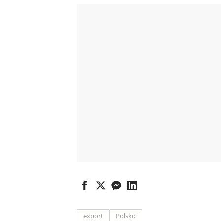
export
Polsko