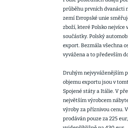
průběhu prvních dvanácti m
zemí Evropské unie směřuje
zboží, které Polsko nejvíce
součástky. Polský automob
export. Bezmála všechna os
vyvážena a to především do 
Druhým nejvyváženějším po
objemu exportu jsou v tomt
Spojené státy a Itálie. V p
největším výrobcem nábyte
výroby za příznivou cenu. 
prodáván pouze za 225 eur,
vyjdepřibližně na 430 eur.