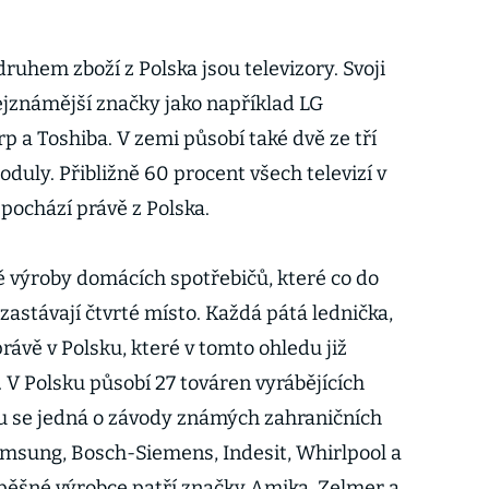
uhem zboží z Polska jsou televizory. Svoji
nejznámější značky jako například LG
rp a Toshiba. V zemi působí také dvě ze tří
duly. Přibližně 60 procent všech televizí v
ochází právě z Polska.
ě výroby domácích spotřebičů, které co do
astávají čtvrté místo. Každá pátá lednička,
ávě v Polsku, které v tomto ohledu již
. V Polsku působí 27 továren vyrábějících
u se jedná o závody známých zahraničních
msung, Bosch-Siemens, Indesit, Whirlpool a
pěšné výrobce patří značky Amika, Zelmer a