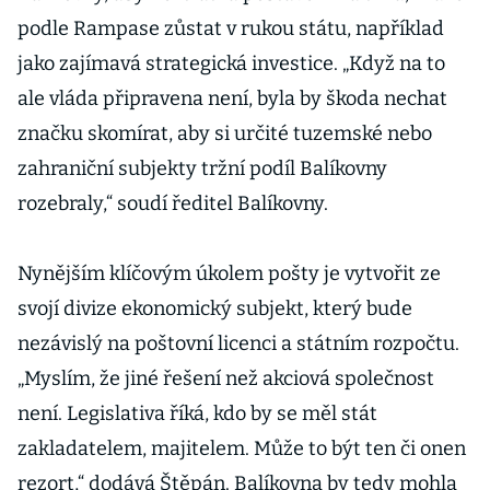
podle Rampase zůstat v rukou státu, například
jako zajímavá strategická investice. „Když na to
ale vláda připravena není, byla by škoda nechat
značku skomírat, aby si určité tuzemské nebo
zahraniční subjekty tržní podíl Balíkovny
rozebraly,“ soudí ředitel Balíkovny.
Nynějším klíčovým úkolem pošty je vytvořit ze
svojí divize ekonomický subjekt, který bude
nezávislý na poštovní licenci a státním rozpočtu.
„Myslím, že jiné řešení než akciová společnost
není. Legislativa říká, kdo by se měl stát
zakladatelem, majitelem. Může to být ten či onen
rezort,“ dodává Štěpán. Balíkovna by tedy mohla