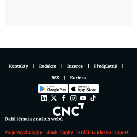
Kontakty
Redakce
Inzerce
Předplatné
RSS
Kariéra
Další témata z našich webů
Moje Psychologie
Blesk Tlapky
Hráči na Blesku
iSport