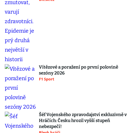
Vítězové a poražení po první polovině
sezóny 2026
F1 Sport
Šéf Vojenského zpravodajství exkluzivně v
Hráčích: Česku hrozil vyšší stupeň
nebezpečí!
Blesk hráči