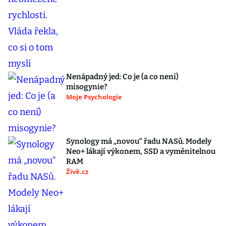
Nenápadný jed: Co je (a co není)
misogynie?
Moje Psychologie
Synology má „novou“ řadu NASů. Modely
Neo+ lákají výkonem, SSD a vyměnitelnou
RAM
Živě.cz