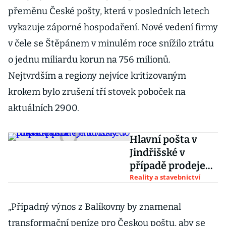
přeměnu České pošty, která v posledních letech
vykazuje záporné hospodaření. Nové vedení firmy
v čele se Štěpánem v minulém roce snížilo ztrátu
o jednu miliardu korun na 756 milionů.
Nejtvrdším a regiony nejvíce kritizovaným
krokem bylo zrušení tří stovek poboček na
aktuálních 2900.
Hlavní pošta v
Jindřišské v
případě prodeje
budovy do roka
Reality a stavebnictví
zanikne
„Případný výnos z Balíkovny by znamenal
transformační peníze pro Českou poštu, aby se