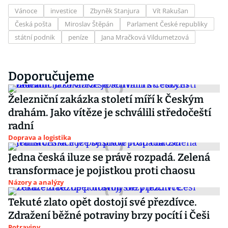
Vánoce
investice
Zbyněk Stanjura
Vít Rakušan
Česká pošta
Miroslav Štěpán
Parlament České republiky
státní podnik
peníze
Jana Mračková Vildumetzová
Doporučujeme
Železniční zakázka století míří k Českým
drahám. Jako vítěze je schválili středočeští
radní
Doprava a logistika
Jedna česká iluze se právě rozpadá. Zelená
transformace je pojistkou proti chaosu
Názory a analýzy
Tekuté zlato opět dostojí své přezdívce.
Zdražení běžné potraviny brzy pocítí i Češi
Potraviny