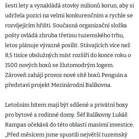
šesti lety a vynakládá stovky milionů korun, aby si
udržela pozici na velmi konkurenčním a rychle se
rozvíjejícím hřišti. Současná organizační složka
pošty ovládá zhruba třetinu tuzemského trhu,
letos plánuje výrazně posílit. Stávajících více než
8,5 tisíce obslužných míst rozšíří do konce roku o
1500 nových boxů se žlutomodrým logem.
Zároveň zahájí provoz nové sítě boxů Penguin a
představí projekt Mezinárodní Balíkovna.
Letošním hitem mají být sdílené a privátní boxy
pro bytové a rodinné domy. Šéf Balíkovny Lukáš
Rampas očekává do této oblasti masivní investice.
„Před měsícem jsme spustili největší tuzemský