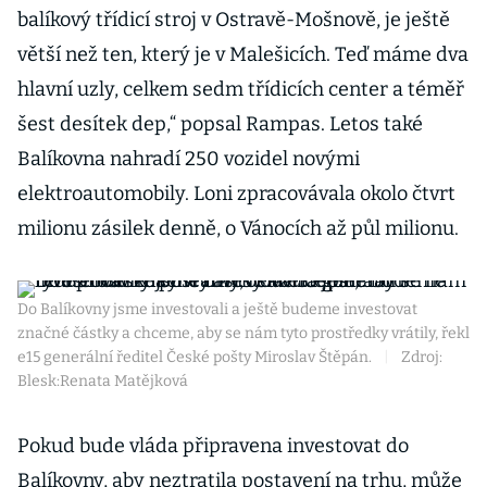
balíkový třídicí stroj v Ostravě-Mošnově, je ještě
větší než ten, který je v Malešicích. Teď máme dva
hlavní uzly, celkem sedm třídicích center a téměř
šest desítek dep,“ popsal Rampas. Letos také
Balíkovna nahradí 250 vozidel novými
elektroautomobily. Loni zpracovávala okolo čtvrt
milionu zásilek denně, o Vánocích až půl milionu.
Do Balíkovny jsme investovali a ještě budeme investovat
značné částky a chceme, aby se nám tyto prostředky vrátily, řekl
e15 generální ředitel České pošty Miroslav Štěpán.
|
Zdroj:
Blesk:Renata Matějková
Pokud bude vláda připravena investovat do
Balíkovny, aby neztratila postavení na trhu, může