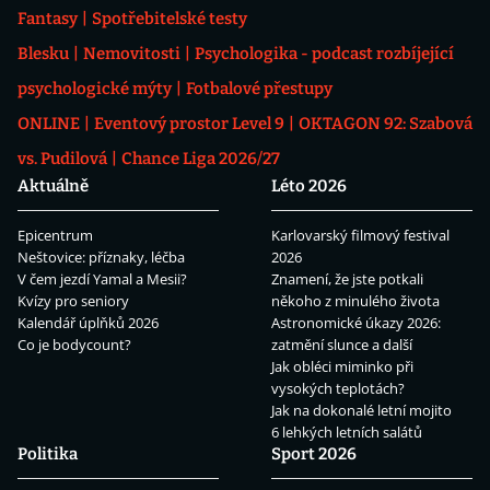
Fantasy
Spotřebitelské testy
Blesku
Nemovitosti
Psychologika - podcast rozbíjející
psychologické mýty
Fotbalové přestupy
ONLINE
Eventový prostor Level 9
OKTAGON 92: Szabová
vs. Pudilová
Chance Liga 2026/27
Aktuálně
Léto 2026
Epicentrum
Karlovarský filmový festival
Neštovice: příznaky, léčba
2026
V čem jezdí Yamal a Mesii?
Znamení, že jste potkali
Kvízy pro seniory
někoho z minulého života
Kalendář úplňků 2026
Astronomické úkazy 2026:
Co je bodycount?
zatmění slunce a další
Jak obléci miminko při
vysokých teplotách?
Jak na dokonalé letní mojito
6 lehkých letních salátů
Politika
Sport 2026