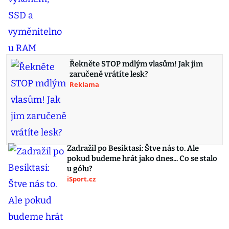
Řekněte STOP mdlým vlasům! Jak jim
zaručeně vrátíte lesk?
Reklama
Zadražil po Besiktasi: Štve nás to. Ale
pokud budeme hrát jako dnes... Co se stalo
u gólu?
iSport.cz