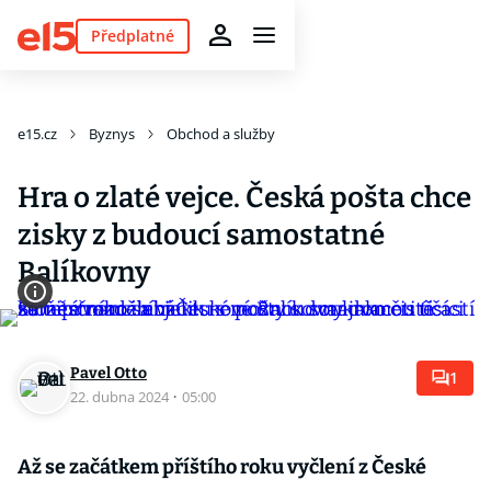
Předplatné
e15.cz
Byznys
Obchod a služby
Hra o zlaté vejce. Česká pošta chce
zisky z budoucí samostatné
Balíkovny
Pavel Otto
1
22. dubna 2024
·
05:00
Až se začátkem příštího roku vyčlení z České