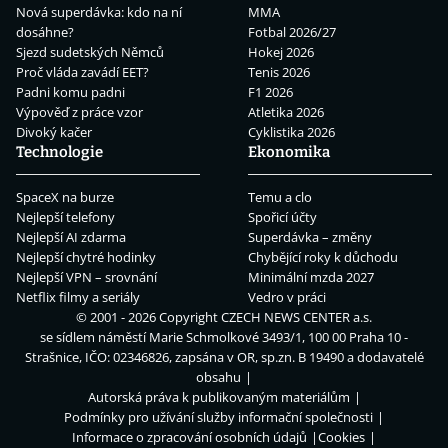
Nová superdávka: kdo na ní
MMA
dosáhne?
Fotbal 2026/27
Sjezd sudetských Němců
Hokej 2026
Proč vláda zavádí EET?
Tenis 2026
Padni komu padni
F1 2026
Výpověď z práce vzor
Atletika 2026
Divoký kačer
Cyklistika 2026
Technologie
Ekonomika
SpaceX na burze
Temu a clo
Nejlepší telefony
Spořicí účty
Nejlepší AI zdarma
Superdávka – změny
Nejlepší chytré hodinky
Chybějící roky k důchodu
Nejlepší VPN – srovnání
Minimální mzda 2027
Netflix filmy a seriály
Vedro v práci
© 2001 - 2026 Copyright
CZECH NEWS CENTER a.s.
se sídlem náměstí Marie Schmolkové 3493/1, 100 00 Praha 10 -
Strašnice, IČO: 02346826, zapsána v OR, sp.zn. B 19490 a dodavatelé
obsahu
Autorská práva k publikovaným materiálům
Podmínky pro užívání služby informační společnosti
Informace o zpracování osobních údajů
Cookies