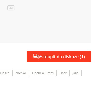
Vstoupit do diskuze (1)
Finsko
Norsko
Financial Times
Uber
jídlo