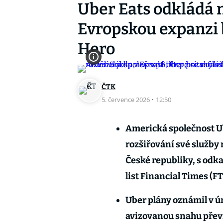
Uber Eats odkládá n
Evropskou expanzi b
Hero
ČTK
5. července 2026
·
12:50
Americká společnost U
rozšiřování své služby r
České republiky, s odka
list Financial Times (FT
Uber plány oznámil v ún
avizovanou snahu přev