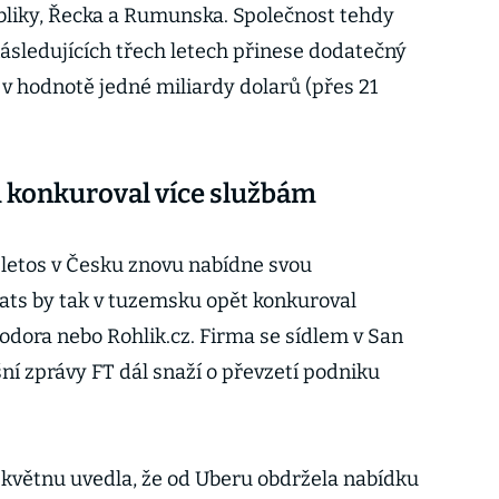
bliky, Řecka a Rumunska. Společnost tehdy
následujících třech letech přinese dodatečný
 hodnotě jedné miliardy dolarů (přes 21
u konkuroval více službám
e letos v Česku znovu nabídne svou
ats by tak v tuzemsku opět konkuroval
odora nebo Rohlik.cz. Firma se sídlem v San
ní zprávy FT dál snaží o převzetí podniku
 květnu uvedla, že od Uberu obdržela nabídku