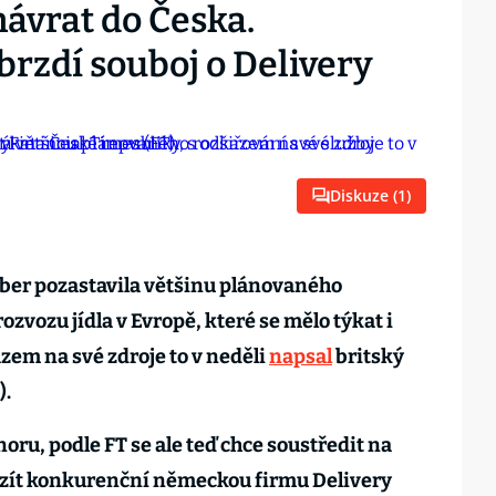
ávrat do Česka.
rzdí souboj o Delivery
Diskuze (
1
)
ber pozastavila většinu plánovaného
ozvozu jídla v Evropě, které se mělo týkat i
zem na své zdroje to v neděli
napsal
britský
).
oru, podle FT se ale teď chce soustředit na
zít konkurenční německou firmu Delivery