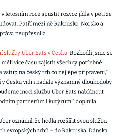
v letošním roce spustit rozvoz jídla v pěti ze
ndovat. Patří mezi ně Rakousko, Norsko a
zpráva neupřesnila.
í služby Uber Eats v Česku
. Rozhodli jsme se
 měli více času zajistit všechny potřebné
 vstup na český trh co nejlépe připraveni,"
í v Česku vidí i nadále významný dlouhodobý
ž budeme moci službu Uber Eats nabídnout
dním partnerům i kurýrům," doplnila.
ber oznámil, že hodlá rozšířit svou službu
ch evropských trhů – do Rakouska, Dánska,