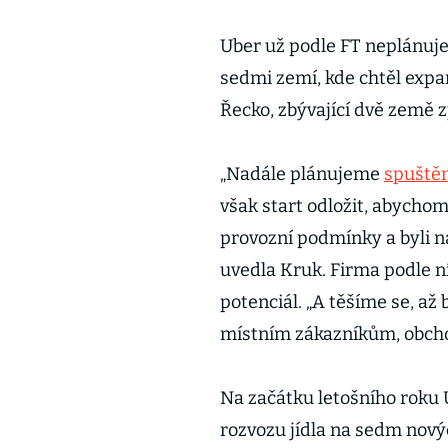
Uber už podle FT neplánuje 
sedmi zemí, kde chtěl expa
Řecko, zbývající dvě země 
„Nadále plánujeme
spuštěn
však start odložit, abychom
provozní podmínky a byli na
uvedla Kruk. Firma podle n
potenciál. „A těšíme se, a
místním zákazníkům, obcho
Na začátku letošního roku U
rozvozu jídla na sedm nový