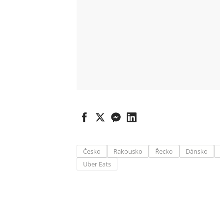
Česko
Rakousko
Řecko
Dánsko
Uber Eats