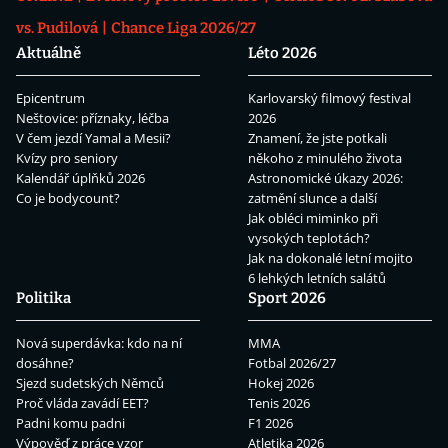
vs. Pudilová
Chance Liga 2026/27
Aktuálně
Léto 2026
Epicentrum
Karlovarský filmový festival
Neštovice: příznaky, léčba
2026
V čem jezdí Yamal a Mesii?
Znamení, že jste potkali
Kvízy pro seniory
někoho z minulého života
Kalendář úplňků 2026
Astronomické úkazy 2026:
Co je bodycount?
zatmění slunce a další
Jak obléci miminko při
vysokých teplotách?
Jak na dokonalé letní mojito
6 lehkých letních salátů
Politika
Sport 2026
Nová superdávka: kdo na ní
MMA
dosáhne?
Fotbal 2026/27
Sjezd sudetských Němců
Hokej 2026
Proč vláda zavádí EET?
Tenis 2026
Padni komu padni
F1 2026
Výpověď z práce vzor
Atletika 2026