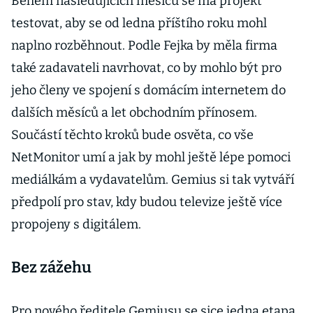
Během následujících měsíců se má projekt
testovat, aby se od ledna příštího roku mohl
naplno rozběhnout. Podle Fejka by měla firma
také zadavateli navrhovat, co by mohlo být pro
jeho členy ve spojení s domácím internetem do
dalších měsíců a let obchodním přínosem.
Součástí těchto kroků bude osvěta, co vše
NetMonitor umí a jak by mohl ještě lépe pomoci
mediálkám a vydavatelům. Gemius si tak vytváří
předpolí pro stav, kdy budou televize ještě více
propojeny s digitálem.
Bez zážehu
Pro nového ředitele Gemiusu se sice jedna etapa