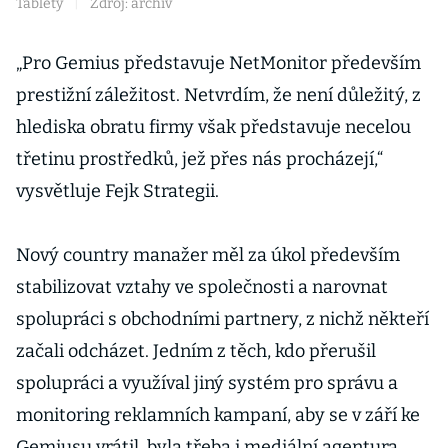
Tablety
|
Zdroj: archiv
„Pro Gemius představuje NetMonitor především
prestižní záležitost. Netvrdím, že není důležitý, z
hlediska obratu firmy však představuje necelou
třetinu prostředků, jež přes nás procházejí,“
vysvětluje Fejk Strategii.
Nový country manažer měl za úkol především
stabilizovat vztahy ve společnosti a narovnat
spolupráci s obchodními partnery, z nichž někteří
začali odcházet. Jedním z těch, kdo přerušil
spolupráci a využíval jiný systém pro správu a
monitoring reklamních kampaní, aby se v září ke
Gemiusu vrátil, byla třeba i mediální agentura