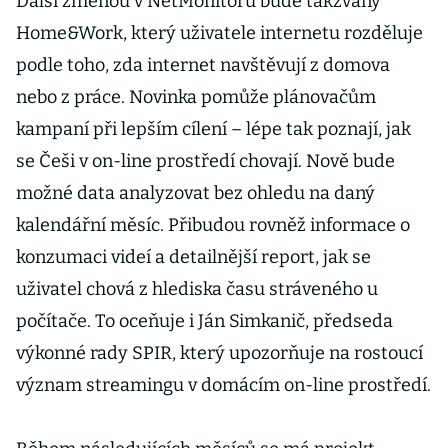
Další změnou v NetMonitoru bude takzvaný
Home&Work, který uživatele internetu rozděluje
podle toho, zda internet navštěvují z domova
nebo z práce. Novinka pomůže plánovačům
kampaní při lepším cílení – lépe tak poznají, jak
se Češi v on-line prostředí chovají. Nově bude
možné data analyzovat bez ohledu na daný
kalendářní měsíc. Přibudou rovněž informace o
konzumaci videí a detailnější report, jak se
uživatel chová z hlediska času stráveného u
počítače. To oceňuje i Ján Simkanič, předseda
výkonné rady SPIR, který upozorňuje na rostoucí
význam streamingu v domácím on-line prostředí.