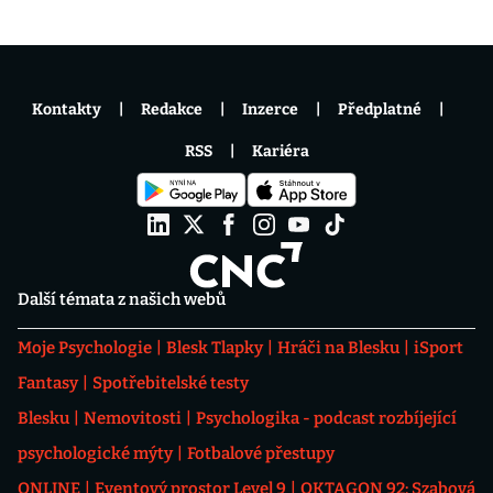
Kontakty
Redakce
Inzerce
Předplatné
RSS
Kariéra
Další témata z našich webů
Moje Psychologie
Blesk Tlapky
Hráči na Blesku
iSport
Fantasy
Spotřebitelské testy
Blesku
Nemovitosti
Psychologika - podcast rozbíjející
psychologické mýty
Fotbalové přestupy
ONLINE
Eventový prostor Level 9
OKTAGON 92: Szabová