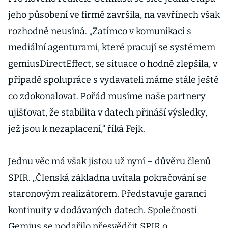
jeho působení ve firmě završila, na vavřínech však
rozhodně neusíná. „Zatímco v komunikaci s
mediální agenturami, které pracují se systémem
gemiusDirectEffect, se situace o hodně zlepšila, v
případě spolupráce s vydavateli máme stále ještě
co zdokonalovat. Pořád musíme naše partnery
ujišťovat, že stabilita v datech přináší výsledky,
jež jsou k nezaplacení,“ říká Fejk.
Jednu věc má však jistou už nyní – důvěru členů
SPIR. „Členská základna uvítala pokračování se
staronovým realizátorem. Představuje garanci
kontinuity v dodávaných datech. Společnosti
Gemius se podařilo přesvědčit SPIR o