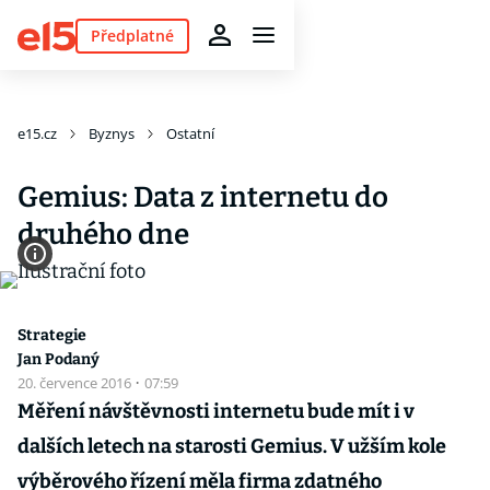
Předplatné
e15.cz
Byznys
Ostatní
Gemius: Data z internetu do
druhého dne
Strategie
Jan Podaný
20. července 2016
·
07:59
Měření návštěvnosti internetu bude mít i v
dalších letech na starosti Gemius. V užším kole
výběrového řízení měla firma zdatného