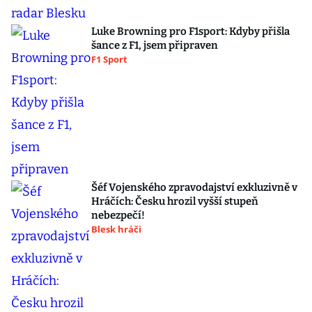
Luke Browning pro F1sport: Kdyby přišla
šance z F1, jsem připraven
F1 Sport
Šéf Vojenského zpravodajství exkluzivně v
Hráčích: Česku hrozil vyšší stupeň
nebezpečí!
Blesk hráči