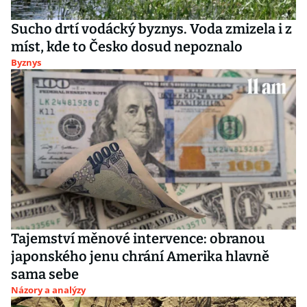
Sucho drtí vodácký byznys. Voda zmizela i z
míst, kde to Česko dosud nepoznalo
Byznys
Tajemství měnové intervence: obranou
japonského jenu chrání Amerika hlavně
sama sebe
Názory a analýzy