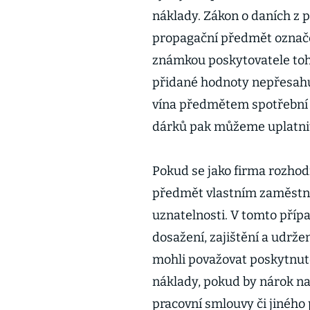
náklady. Zákon o daních z 
propagační předmět označ
známkou poskytovatele toh
přidané hodnoty nepřesahuj
vína předmětem spotřební 
dárků pak můžeme uplatnit
Pokud se jako firma rozho
předmět vlastním zaměst
uznatelnosti. V tomto příp
dosažení, zajištění a udrž
mohli považovat poskytnut
náklady, pokud by nárok na 
pracovní smlouvy či jiného