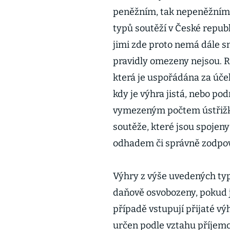
peněžním, tak nepeněžním 
typů soutěží v České republ
jimi zde proto nemá dále 
pravidly omezeny nejsou. R
která je uspořádána za úče
kdy je výhra jistá, nebo 
vymezeným počtem ústřižků
soutěže, které jsou spojen
odhadem či správně zodpo
Výhry z výše uvedených typů
daňově osvobozeny, pokud 
případě vstupují přijaté vý
určen podle vztahu příjemce