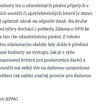
odnoty lze u zdanitelných plnění přijatých v
h soutěží či spotřebitelských loterií (v rámci
) uplatnit nárok na odpočet daně. Na druhé
ní výhry dochází z pohledu Zákona o DPH ke
 tím i ke zdanitelnému plnění. Z tohoto
ném zdaňovacím období, kdy došlo k předání
ané hodnoty na výstupu. Jak je z výše
astavení kritérií pro poskytování dárků a
outěží má velký vliv na daňovou uznatelnost
 oblast tak nabízí značný prostor pro daňovou
osti KPMG