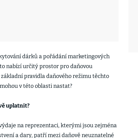
skytování dárků a pořádání marketingových
to nabízí určitý prostor pro daňovou
y základní pravidla daňového režimu těchto
í mohou v této oblasti nastat?
ě uplatnit?
 výdaje na reprezentaci, kterými jsou zejména
stvení a dary, patří mezi daňově neuznatelné