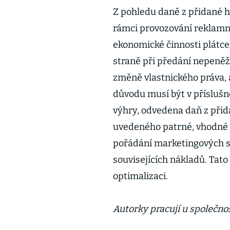
Z pohledu daně z přidané h
rámci provozování reklamníc
ekonomické činnosti plátce
straně při předání nepeněž
změně vlastnického práva, a
důvodu musí být v přísluš
výhry, odvedena daň z přid
uvedeného patrné, vhodné n
pořádání marketingových s
souvisejících nákladů. Tato
optimalizaci.
Autorky pracují u společn