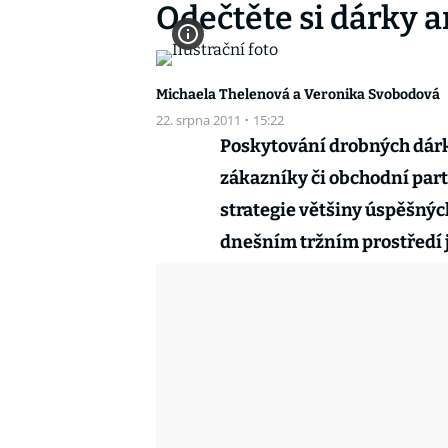
Odečtěte si dárky 
Michaela Thelenová a Veronika Svobodová
22. srpna 2011
·
15:22
Poskytování drobných dárk
zákazníky či obchodní part
strategie většiny úspěšných
dnešním tržním prostředí j