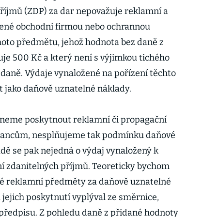
příjmů (ZDP) za dar nepovažuje reklamní a
ené obchodní firmou nebo ochrannou
oto předmětu, jehož hodnota bez daně z
e 500 Kč a který není s výjimkou tichého
daně. Výdaje vynaložené na pořízení těchto
 jako daňově uznatelné náklady.
dneme poskytnout reklamní či propagační
nancům, nesplňujeme tak podmínku daňové
adě se pak nejedná o výdaj vynaložený k
ení zdanitelných příjmů. Teoreticky bychom
é reklamní předměty za daňově uznatelné
jejich poskytnutí vyplýval ze směrnice,
 předpisu. Z pohledu daně z přidané hodnoty