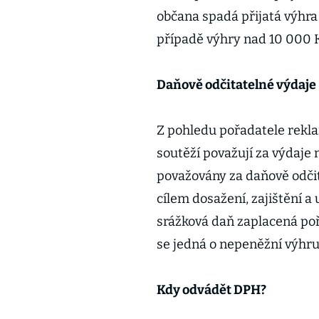
občana spadá přijatá výhra
případě výhry nad 10 000 K
Daňově odčitatelné výdaje
Z pohledu pořadatele rekla
soutěží považují za výdaje
považovány za daňově odčit
cílem dosažení, zajištění a 
srážková daň zaplacená po
se jedná o nepeněžní výhru
Kdy odvádět DPH?