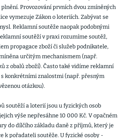
plnění. Provozování prvních dvou zmíněných
ice vymezuje Zákon o loteriích. Zabývat se
smysl. Reklamní soutěže naopak podobnými
eklamní soutěží v praxi rozumíme soutěž,
lem propagace zboží či služeb podnikatele,
podmíněna určitým mechanismem (např.
 z obalů zboží). Často také vidíme reklamní
y s konkrétními znalostmi (např. přesným
vězenou otázkou).
 soutěží a loterií jsou u fyzických osob
jejich výše nepřesáhne 10 000 Kč. V opačném
hry do dílčího základu daně z příjmů, který je
 k pořadateli soutěže. U fyzické osoby -