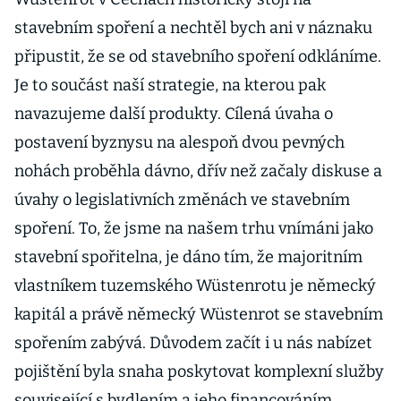
stavebním spoření a nechtěl bych ani v náznaku
připustit, že se od stavebního spoření odkláníme.
Je to součást naší strategie, na kterou pak
navazujeme další produkty. Cílená úvaha o
postavení byznysu na alespoň dvou pevných
nohách proběhla dávno, dřív než začaly diskuse a
úvahy o legislativních změnách ve stavebním
spoření. To, že jsme na našem trhu vnímáni jako
stavební spořitelna, je dáno tím, že majoritním
vlastníkem tuzemského Wüstenrotu je německý
kapitál a právě německý Wüstenrot se stavebním
spořením zabývá. Důvodem začít i u nás nabízet
pojištění byla snaha poskytovat komplexní služby
související s bydlením a jeho financováním.