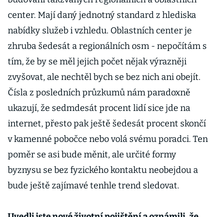
center. Mají daný jednotný standard z hlediska
nabídky služeb i vzhledu. Oblastních center je
zhruba šedesát a regionálních osm - nepočítám s
tím, že by se měl jejich počet nějak výrazněji
zvyšovat, ale nechtěl bych se bez nich ani obejít.
Čísla z posledních průzkumů nám paradoxně
ukazují, že sedmdesát procent lidí sice jde na
internet, přesto pak ještě šedesát procent skončí
v kamenné pobočce nebo volá svému poradci. Ten
poměr se asi bude měnit, ale určité formy
byznysu se bez fyzického kontaktu neobejdou a
bude ještě zajímavé tenhle trend sledovat.
Uvedli jste nové životní pojištění a oznámili, že