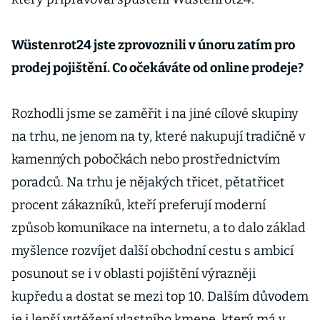
Wüstenrot24 jste zprovoznili v únoru zatím pro
prodej pojištění. Co očekáváte od online prodeje?
Rozhodli jsme se zaměřit i na jiné cílové skupiny
na trhu, ne jenom na ty, které nakupují tradičně v
kamenných pobočkách nebo prostřednictvím
poradců. Na trhu je nějakých třicet, pětatřicet
procent zákazníků, kteří preferují moderní
způsob komunikace na internetu, a to dalo základ
myšlence rozvíjet další obchodní cestu s ambicí
posunout se i v oblasti pojištění výrazněji
kupředu a dostat se mezi top 10. Dalším důvodem
je i lepší vytěžení vlastního kmene, který má v