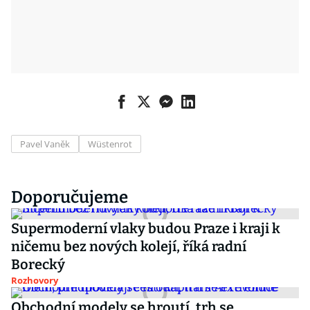
Pavel Vaněk
Wüstenrot
Doporučujeme
Supermoderní vlaky budou Praze i kraji k
ničemu bez nových kolejí, říká radní
Borecký
Rozhovory
Obchodní modely se hroutí, trh se