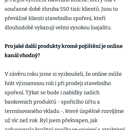
současné době zhruba 550 tisíc klientů. Jsou to
převážně klienti stavebního spoření, kteří
dlouhodobě vykazují velmi vysokou loajalitu.
Pro jaké další produkty kromě pojištění je online
kanál vhodný?
V závěru roku jsme si vyzkoušeli, že online může
hrát významnou roli i při prodeji stavebního
spoření. Týkat se bude i nabídky našich
bankovních produktů - spořicího účtu a
termínovaného vkladu -, které úspěšně rozvíjíme
už víc než rok. Byl jsem překvapen, jak
zafungovala kvalitní značka ve spojení s atraktivní