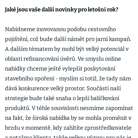
Jaké jsou vaše další novinky pro letošní rok?
Nabídneme inovovanou podobu cestovního
pojištění, což bude další námět pro jarní kampaň.
A dalším tématem by mohl být velký potenciál v
oblasti refinancování úvěrů. Ve smyslu online
nabídky chceme ještě vylepšit poskytování
stavebního spoření - myslím si totiž, že tady nám
dává konkurence velký prostor. Součástí naší
strategie bude také snaha o lepší balíčkování
produktů. V téhle souvislosti nesmíme zapomínat
na fakt, že široká nabídka by se mohla proměnit v
brzdu v momentě, kdy zahltíte zprostředkovatele
a potažmo klienta, takže velkou výzvou pro nás je