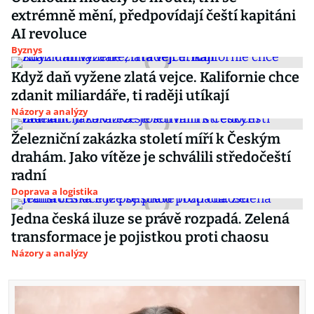
extrémně mění, předpovídají čeští kapitáni
AI revoluce
Byznys
Když daň vyžene zlatá vejce. Kalifornie chce
zdanit miliardáře, ti raději utíkají
Názory a analýzy
Železniční zakázka století míří k Českým
drahám. Jako vítěze je schválili středočeští
radní
Doprava a logistika
Jedna česká iluze se právě rozpadá. Zelená
transformace je pojistkou proti chaosu
Názory a analýzy