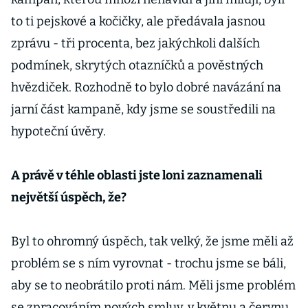
to ti pejskové a kočičky, ale předávala jasnou
zprávu - tři procenta, bez jakýchkoli dalších
podmínek, skrytých otazníčků a pověstných
hvězdiček. Rozhodně to bylo dobré navázání na
jarní část kampaně, kdy jsme se soustředili na
hypoteční úvěry.
A právě v téhle oblasti jste loni zaznamenali
největší úspěch, že?
Byl to ohromný úspěch, tak velký, že jsme měli až
problém se s ním vyrovnat - trochu jsme se báli,
aby se to neobrátilo proti nám. Měli jsme problém
se zpracováním nových smluv, v květnu a červnu