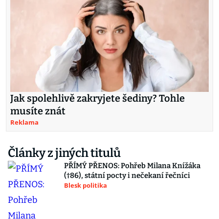
Jak spolehlivě zakryjete šediny? Tohle
musíte znát
Reklama
Články z jiných titulů
PŘÍMÝ PŘENOS: Pohřeb Milana Knížáka
(†86), státní pocty i nečekaní řečníci
Blesk politika