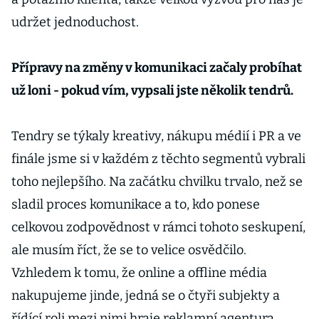
udržet jednoduchost.
Přípravy na změny v komunikaci začaly probíhat
už loni - pokud vím, vypsali jste několik tendrů.
Tendry se týkaly kreativy, nákupu médií i PR a ve
finále jsme si v každém z těchto segmentů vybrali
toho nejlepšího. Na začátku chvilku trvalo, než se
sladil proces komunikace a to, kdo ponese
celkovou zodpovědnost v rámci tohoto seskupení,
ale musím říct, že se to velice osvědčilo.
Vzhledem k tomu, že online a offline média
nakupujeme jinde, jedná se o čtyři subjekty a
řídící roli mezi nimi hraje reklamní agentura