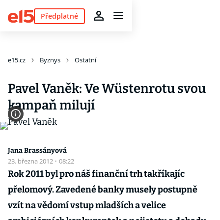
Předplatné
e15.cz
Byznys
Ostatní
Pavel Vaněk: Ve Wüstenrotu svou
kampaň milují
Jana Brassányová
23. března 2012
·
08:22
Rok 2011 byl pro náš finanční trh takříkajíc
přelomový. Zavedené banky musely postupně
vzít na vědomí vstup mladších a velice