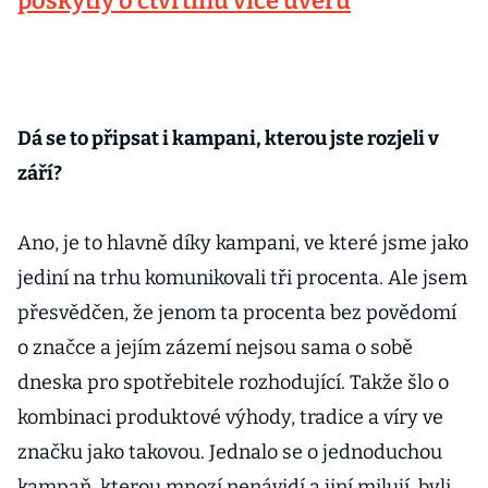
poskytly o čtvrtinu více úvěrů
Dá se to připsat i kampani, kterou jste rozjeli v
září?
Ano, je to hlavně díky kampani, ve které jsme jako
jediní na trhu komunikovali tři procenta. Ale jsem
přesvědčen, že jenom ta procenta bez povědomí
o značce a jejím zázemí nejsou sama o sobě
dneska pro spotřebitele rozhodující. Takže šlo o
kombinaci produktové výhody, tradice a víry ve
značku jako takovou. Jednalo se o jednoduchou
kampaň, kterou mnozí nenávidí a jiní milují, byli