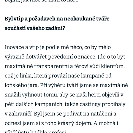
Byl vtip a požadavek na neokoukané tváře
součástí vašeho zadání?
Inovace a vtip je podle mě něco, co by mělo
výrazně dotvářet povědomí o značce. Jde o to být
maximálně transparentní a féroví vůči klientům,
což je linka, která provází naše kampaně od
loňského jara. Při výběru tváří jsme se maximálně
snažili vyhnout tomu, aby se naši herci objevili v
pěti dalších kampaních, takže castingy probíhaly
v zahraničí. Byl jsem se podívat na natáčení a
odnesl jsem si z toho krásný dojem. A možná i
větší úctu k téhle profesi.