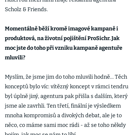
Scholz & Friends.
Momentálně běží kromě imagové kampaně i
produktová, na životní pojištění ProSichr. Jak
moc jste do toho při vzniku kampaně agentuře
mluvili?
Myslím, že jsme jim do toho mluvili hodně… Těch
konceptů bylo víc: vítězný koncept v rámci tendru
byl úplně jiný, agentura pak přišla s dalším, který
jsme ale zavrhli. Ten třetí, finální je výsledkem
mnoha kompromisů a divokých debat, ale je to
něco, co máme sami moc rádi - až se toho někdy
bojím, jak moc se nám to líbí…