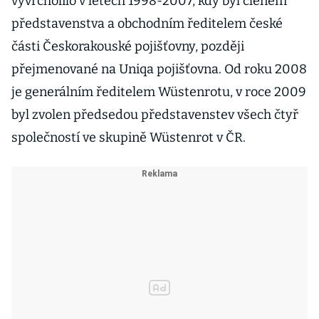
vyvrcholilo v letech 1998-2007, kdy byl členem
představenstva a obchodním ředitelem české
části Českorakouské pojišťovny, později
přejmenované na Uniqa pojišťovna. Od roku 2008
je generálním ředitelem Wüstenrotu, v roce 2009
byl zvolen předsedou představenstev všech čtyř
společností ve skupině Wüstenrot v ČR.