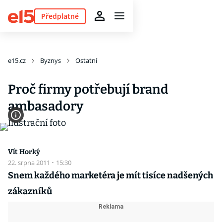
Předplatné
e15.cz
Byznys
Ostatní
Proč firmy potřebují brand
ambasadory
Vít Horký
22. srpna 2011
·
15:30
Snem každého marketéra je mít tisíce nadšených
zákazníků