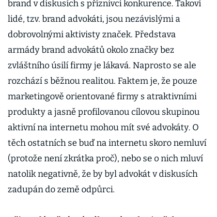
brand v diskusích s příznivci konkurence. Takoví
lidé, tzv. brand advokáti, jsou nezávislými a
dobrovolnými aktivisty značek. Představa
armády brand advokátů okolo značky bez
zvláštního úsilí firmy je lákavá. Naprosto se ale
rozchází s běžnou realitou. Faktem je, že pouze
marketingově orientované firmy s atraktivními
produkty a jasně profilovanou cílovou skupinou
aktivní na internetu mohou mít své advokáty. O
těch ostatních se buď na internetu skoro nemluví
(protože není zkrátka proč), nebo se o nich mluví
natolik negativně, že by byl advokát v diskusích
zadupán do země odpůrci.