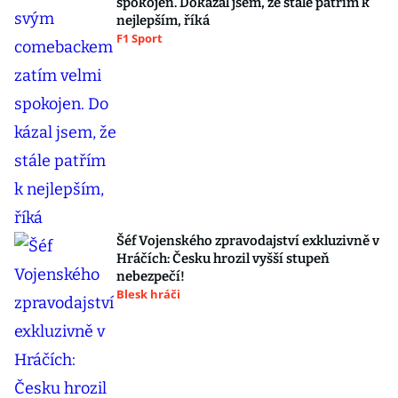
spokojen. Dokázal jsem, že stále patřím k
nejlepším, říká
F1 Sport
Šéf Vojenského zpravodajství exkluzivně v
Hráčích: Česku hrozil vyšší stupeň
nebezpečí!
Blesk hráči