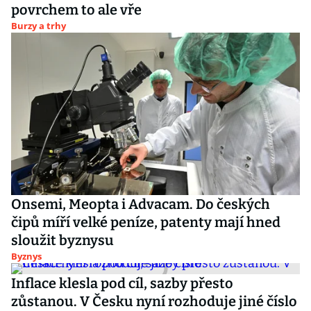
povrchem to ale vře
Burzy a trhy
Onsemi, Meopta i Advacam. Do českých
čipů míří velké peníze, patenty mají hned
sloužit byznysu
Byznys
Inflace klesla pod cíl, sazby přesto
zůstanou. V Česku nyní rozhoduje jiné číslo