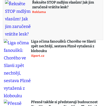
Řekněte STOP mdlým vlasům! Jak jim
zaručeně vrátíte lesk?
Reklama
Liga očima fanoušků: Chorého ve Slavii
zpět nechtějí, sestava Plzně vytažená z
klobouku
iSport.cz
Přesně takhle si představuji budoucnost