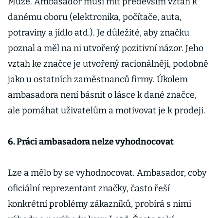
Může. Ambasador musí mít především vztah k
danému oboru (elektronika, počítače, auta,
potraviny a jídlo atd.). Je důležité, aby značku
poznal a měl na ni utvořený pozitivní názor. Jeho
vztah ke značce je utvořený racionálněji, podobně
jako u ostatních zaměstnanců firmy. Úkolem
ambasadora není básnit o lásce k dané značce,
ale pomáhat uživatelům a motivovat je k prodeji.
6. Práci ambasadora nelze vyhodnocovat
Lze a mělo by se vyhodnocovat. Ambasador, coby
oficiální reprezentant značky, často řeší
konkrétní problémy zákazníků, probírá s nimi