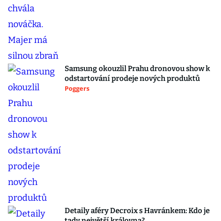
Samsung okouzlil Prahu dronovou show k
odstartování prodeje nových produktů
Poggers
Detaily aféry Decroix s Havránkem: Kdo je
tady největší královna?