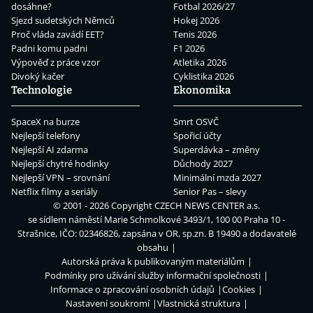
dosáhne?
Fotbal 2026/27
Sjezd sudetských Němců
Hokej 2026
Proč vláda zavádí EET?
Tenis 2026
Padni komu padni
F1 2026
Výpověď z práce vzor
Atletika 2026
Divoký kačer
Cyklistika 2026
Technologie
Ekonomika
SpaceX na burze
Smrt OSVČ
Nejlepší telefony
Spořicí účty
Nejlepší AI zdarma
Superdávka – změny
Nejlepší chytré hodinky
Důchody 2027
Nejlepší VPN – srovnání
Minimální mzda 2027
Netflix filmy a seriály
Senior Pas – slevy
© 2001 - 2026 Copyright
CZECH NEWS CENTER a.s.
se sídlem náměstí Marie Schmolkové 3493/1, 100 00 Praha 10 -
Strašnice, IČO: 02346826, zapsána v OR, sp.zn. B 19490 a dodavatelé
obsahu
Autorská práva k publikovaným materiálům
Podmínky pro užívání služby informační společnosti
Informace o zpracování osobních údajů
Cookies
Nastavení soukromí
Vlastnická struktura