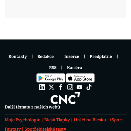
Kontakty
Redakce
Inzerce
Předplatné
RSS
Kariéra
Další témata z našich webů
Moje Psychologie
Blesk Tlapky
Hráči na Blesku
iSport
Fantasy
Spotřebitelské testy