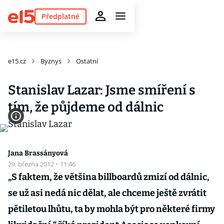
Předplatné
e15.cz
Byznys
Ostatní
Stanislav Lazar: Jsme smíření s
tím, že půjdeme od dálnic
Jana Brassányová
29. března 2012
·
11:46
„S faktem, že většina billboardů zmizí od dálnic,
se už asi nedá nic dělat, ale chceme ještě zvrátit
pětiletou lhůtu, ta by mohla být pro některé firmy