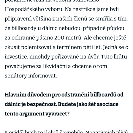
Hospodářského výboru. Na restrikce jsme byli
připravení, většina z našich členů se smířila s tím,
že billboardy u dálnic nebudou, případně půjdou
za ochranné pásmo 200 metrů. Ale chceme ještě
zkusit polemizovat s termínem pěti let. Jedná se o
investice, mnohdy pořizované na úvěr. Tuto lhůtu
považujeme za likvidační a chceme o tom
senátory informovat.
Hlavním důvodem pro odstranění billboardů od
dálnic je bezpečnost. Budete jako šéf asociace
tento argument vyvracet?
Neviděl bych to úplně černobíle. Negativních vlivů