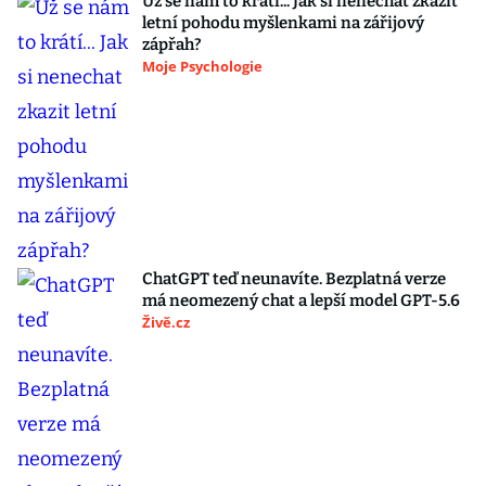
Už se nám to krátí... Jak si nenechat zkazit
letní pohodu myšlenkami na zářijový
zápřah?
Moje Psychologie
ChatGPT teď neunavíte. Bezplatná verze
má neomezený chat a lepší model GPT-5.6
Živě.cz