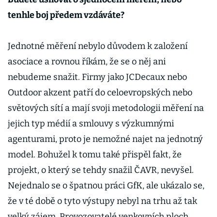
tenhle boj předem vzdáváte?
Jednotné měření nebylo důvodem k založení
asociace a rovnou říkám, že se o něj ani
nebudeme snažit. Firmy jako JCDecaux nebo
Outdoor akzent patří do celoevropských nebo
světových sítí a mají svoji metodologii měření na
jejich typ médií a smlouvy s výzkumnými
agenturami, proto je nemožné najet na jednotný
model. Bohužel k tomu také přispěl fakt, že
projekt, o který se tehdy snažil ČAVR, nevyšel.
Nejednalo se o špatnou práci GfK, ale ukázalo se,
že v té době o tyto výstupy nebyl na trhu až tak
velký zájem. Provozovatelé venkovních ploch