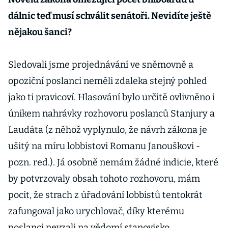
dálnic teď musí schválit senátoři. Nevidíte ještě
nějakou šanci?
Sledovali jsme projednávání ve sněmovně a
opoziční poslanci neměli zdaleka stejný pohled
jako ti pravicoví. Hlasování bylo určitě ovlivněno i
únikem nahrávky rozhovoru poslanců Stanjury a
Laudáta (z něhož vyplynulo, že návrh zákona je
ušitý na míru lobbistovi Romanu Janouškovi -
pozn. red.). Já osobně nemám žádné indicie, které
by potvrzovaly obsah tohoto rozhovoru, mám
pocit, že strach z úřadování lobbistů tentokrát
zafungoval jako urychlovač, díky kterému
poslanci nevzali na vědomí stanovisko