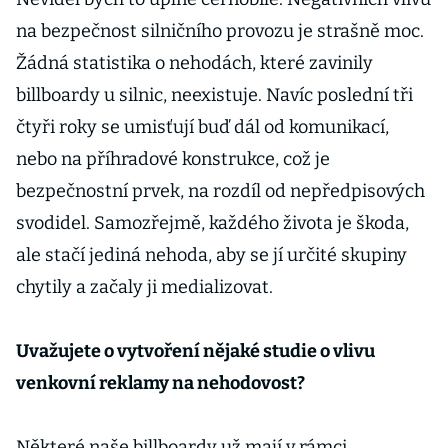
na bezpečnost silničního provozu je strašně moc.
Žádná statistika o nehodách, které zavinily
billboardy u silnic, neexistuje. Navíc poslední tři
čtyři roky se umisťují buď dál od komunikací,
nebo na příhradové konstrukce, což je
bezpečnostní prvek, na rozdíl od nepředpisových
svodidel. Samozřejmě, každého života je škoda,
ale stačí jediná nehoda, aby se jí určité skupiny
chytily a začaly ji medializovat.
Uvažujete o vytvoření nějaké studie o vlivu
venkovní reklamy na nehodovost?
Některé naše billboardy už mají v rámci