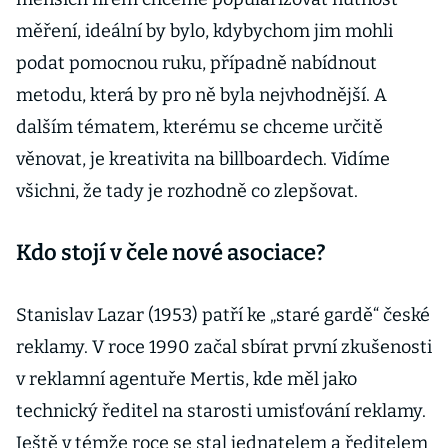
měření, ideální by bylo, kdybychom jim mohli
podat pomocnou ruku, případně nabídnout
metodu, která by pro ně byla nejvhodnější. A
dalším tématem, kterému se chceme určitě
věnovat, je kreativita na billboardech. Vidíme
všichni, že tady je rozhodně co zlepšovat.
Kdo stojí v čele nové asociace?
Stanislav Lazar (1953) patří ke „staré gardě“ české
reklamy. V roce 1990 začal sbírat první zkušenosti
v reklamní agentuře Mertis, kde měl jako
technický ředitel na starosti umisťování reklamy.
Ještě v témže roce se stal jednatelem a ředitelem