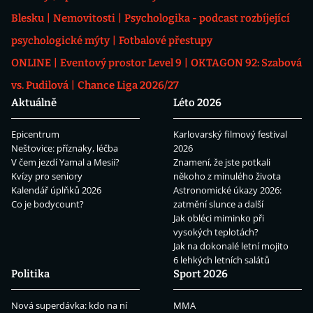
Blesku
Nemovitosti
Psychologika - podcast rozbíjející
psychologické mýty
Fotbalové přestupy
ONLINE
Eventový prostor Level 9
OKTAGON 92: Szabová
vs. Pudilová
Chance Liga 2026/27
Aktuálně
Léto 2026
Epicentrum
Karlovarský filmový festival
Neštovice: příznaky, léčba
2026
V čem jezdí Yamal a Mesii?
Znamení, že jste potkali
Kvízy pro seniory
někoho z minulého života
Kalendář úplňků 2026
Astronomické úkazy 2026:
Co je bodycount?
zatmění slunce a další
Jak obléci miminko při
vysokých teplotách?
Jak na dokonalé letní mojito
6 lehkých letních salátů
Politika
Sport 2026
Nová superdávka: kdo na ní
MMA