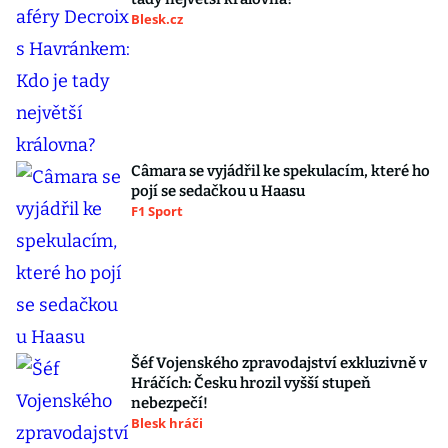
Blesk.cz
Câmara se vyjádřil ke spekulacím, které ho
pojí se sedačkou u Haasu
F1 Sport
Šéf Vojenského zpravodajství exkluzivně v
Hráčích: Česku hrozil vyšší stupeň
nebezpečí!
Blesk hráči