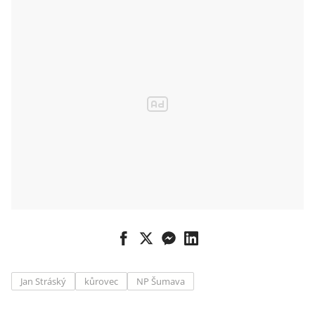
Jan Stráský
kůrovec
NP Šumava