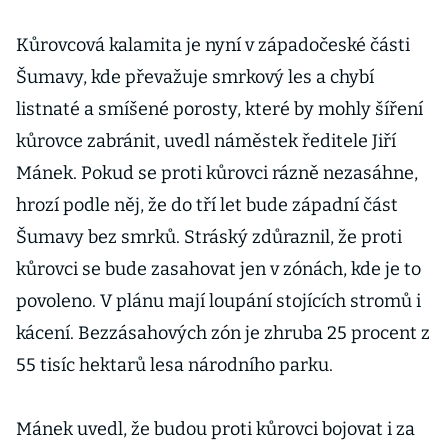
Kůrovcová kalamita je nyní v západočeské části
Šumavy, kde převažuje smrkový les a chybí
listnaté a smíšené porosty, které by mohly šíření
kůrovce zabránit, uvedl náměstek ředitele Jiří
Mánek. Pokud se proti kůrovci rázně nezasáhne,
hrozí podle něj, že do tří let bude západní část
Šumavy bez smrků. Stráský zdůraznil, že proti
kůrovci se bude zasahovat jen v zónách, kde je to
povoleno. V plánu mají loupání stojících stromů i
kácení. Bezzásahových zón je zhruba 25 procent z
55 tisíc hektarů lesa národního parku.
Mánek uvedl, že budou proti kůrovci bojovat i za