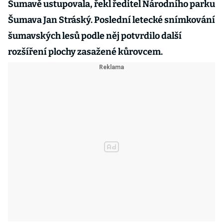
Šumavě ustupovala, řekl ředitel Národního parku
Šumava Jan Stráský. Poslední letecké snímkování
šumavských lesů podle něj potvrdilo další
rozšíření plochy zasažené kůrovcem.