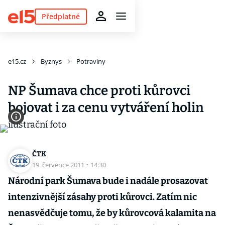
Předplatné
e15.cz
Byznys
Potraviny
NP Šumava chce proti kůrovci
bojovat i za cenu vytváření holin
ČTK
19. července 2011
·
14:30
Národní park Šumava bude i nadále prosazovat
intenzivnější zásahy proti kůrovci. Zatím nic
nenasvědčuje tomu, že by kůrovcová kalamita na