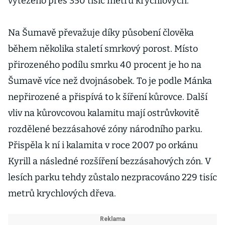
vytěženo přes 350 tisíc metrů krychlových.
Na Šumavě převažuje díky působení člověka
během několika staletí smrkový porost. Místo
přirozeného podílu smrku 40 procent je ho na
Šumavě více než dvojnásobek. To je podle Mánka
nepřirozené a přispívá to k šíření kůrovce. Další
vliv na kůrovcovou kalamitu mají ostrůvkovitě
rozdělené bezzásahové zóny národního parku.
Přispěla k ní i kalamita v roce 2007 po orkánu
Kyrill a následné rozšíření bezzásahových zón. V
lesích parku tehdy zůstalo nezpracováno 229 tisíc
metrů krychlových dřeva.