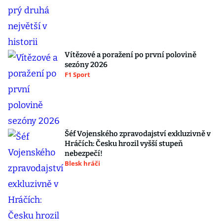
Vítězové a poražení po první polovině
sezóny 2026
F1 Sport
Šéf Vojenského zpravodajství exkluzivně v
Hráčích: Česku hrozil vyšší stupeň
nebezpečí!
Blesk hráči