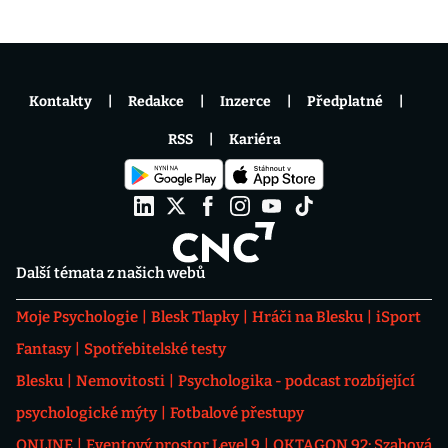
Kontakty
Redakce
Inzerce
Předplatné
RSS
Kariéra
Další témata z našich webů
Moje Psychologie
Blesk Tlapky
Hráči na Blesku
iSport
Fantasy
Spotřebitelské testy
Blesku
Nemovitosti
Psychologika - podcast rozbíjející
psychologické mýty
Fotbalové přestupy
ONLINE
Eventový prostor Level 9
OKTAGON 92: Szabová