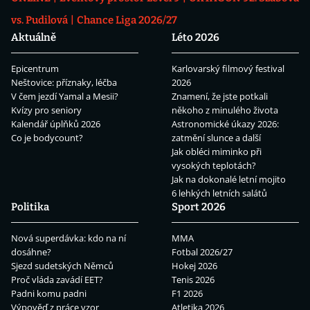
vs. Pudilová
Chance Liga 2026/27
Aktuálně
Léto 2026
Epicentrum
Karlovarský filmový festival
Neštovice: příznaky, léčba
2026
V čem jezdí Yamal a Mesii?
Znamení, že jste potkali
Kvízy pro seniory
někoho z minulého života
Kalendář úplňků 2026
Astronomické úkazy 2026:
Co je bodycount?
zatmění slunce a další
Jak obléci miminko při
vysokých teplotách?
Jak na dokonalé letní mojito
6 lehkých letních salátů
Politika
Sport 2026
Nová superdávka: kdo na ní
MMA
dosáhne?
Fotbal 2026/27
Sjezd sudetských Němců
Hokej 2026
Proč vláda zavádí EET?
Tenis 2026
Padni komu padni
F1 2026
Výpověď z práce vzor
Atletika 2026