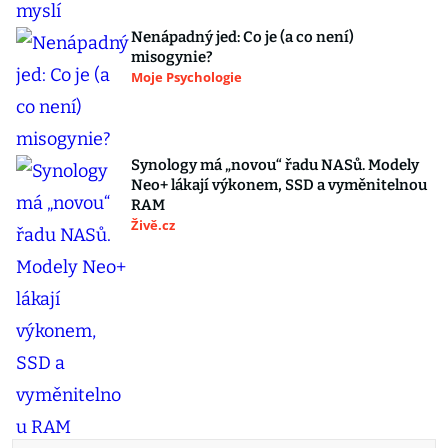
Nenápadný jed: Co je (a co není)
misogynie?
Moje Psychologie
Synology má „novou“ řadu NASů. Modely
Neo+ lákají výkonem, SSD a vyměnitelnou
RAM
Živě.cz