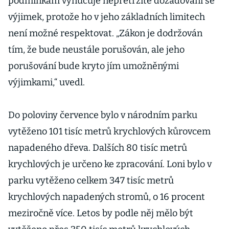
podmínkám vynucuje nepřetržité dožadování se
výjimek, protože ho v jeho základních limitech
není možné respektovat. „Zákon je dodržován
tím, že bude neustále porušován, ale jeho
porušování bude kryto jím umožněnými
výjimkami,“ uvedl.
Do poloviny července bylo v národním parku
vytěženo 101 tisíc metrů krychlových kůrovcem
napadeného dřeva. Dalších 80 tisíc metrů
krychlových je určeno ke zpracování. Loni bylo v
parku vytěženo celkem 347 tisíc metrů
krychlových napadených stromů, o 16 procent
meziročně více. Letos by podle něj mělo být