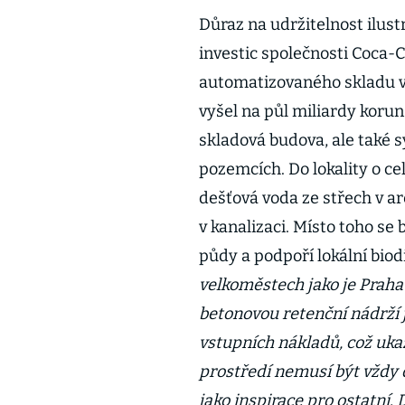
Důraz na udržitelnost ilust
investic společnosti Coca-
automatizovaného skladu v 
vyšel na půl miliardy koru
skladová budova, ale také
pozemcích. Do lokality o ce
dešťová voda ze střech v are
v kanalizaci. Místo toho se
půdy a podpoří lokální biodi
velkoměstech jako je Praha
betonovou retenční nádrží
vstupních nákladů, což ukaz
prostředí nemusí být vždy 
jako inspirace pro ostatn