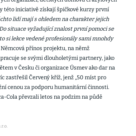
této iniciativě získají špičkové kurzy první
ěchto lidí mají s ohledem na charakter jejich
Do situace vyžadující znalost první pomoci se
to si lekce vedené profesionály sami mnohdy
 Němcová přínos projektu, na němž
pracuje se svými dlouholetými partnery, jako
ětem v Česku či organizace Úsmev ako dar na
c zastřešil Červený kříž, jenž „50 míst pro
ižní cenou za podporu humanitární činnosti.
ca-Cola převzali letos na podzim na půdě
r.o.