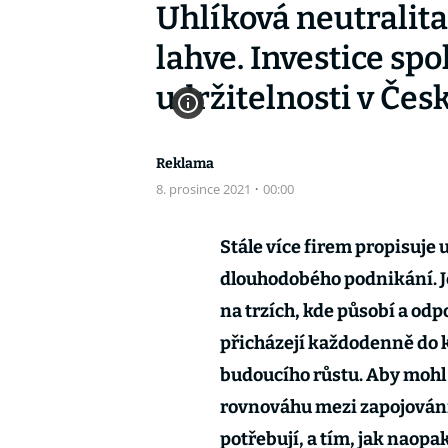
Uhlíková neutralit
lahve. Investice sp
udržitelnosti v Čes
Reklama
8. prosince 2021
·
00:00
Stále více firem propisuje 
dlouhodobého podnikání. Je 
na trzích, kde působí a od
přicházejí každodenně do k
budoucího růstu. Aby mohl b
rovnováhu mezi zapojováním
potřebují, a tím, jak naopa