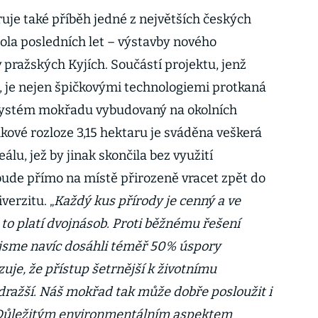
ruje také příběh jedné z největších českých
Cola posledních let – výstavby nového
pražských Kyjích. Součástí projektu, jenž
n, je nejen špičkovými technologiemi protkaná
 systém mokřadu vybudovaný na okolních
lkové rozloze 3,15 hektaru je sváděna veškerá
álu, jež by jinak skončila bez využití
 bude přímo na místě přirozeně vracet zpět do
verzitu. „
Každý kus přírody je cenný a ve
 to platí dvojnásob. Proti běžnému řešení
 jsme navíc dosáhli téměř 50% úspory
uje, že přístup šetrnější k životnímu
dražší. Náš mokřad tak může dobře posloužit i
í. Důležitým environmentálním aspektem