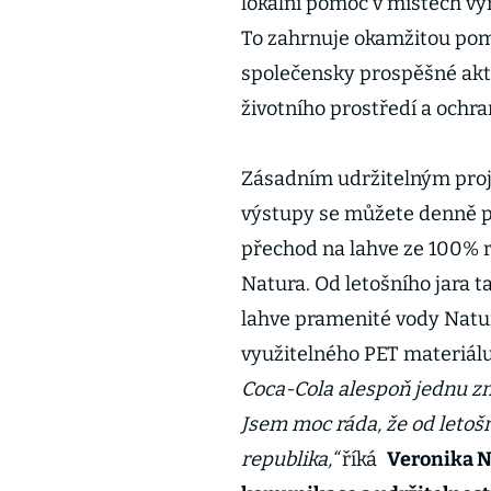
lokální pomoc v místech výr
To zahrnuje okamžitou pom
společensky prospěšné akti
životního prostředí a ochra
Zásadním udržitelným proj
výstupy se můžete denně p
přechod na lahve ze 100% r
Natura. Od letošního jara t
lahve pramenité vody Natura
využitelného PET materiál
Coca-Cola alespoň jednu zn
Jsem moc ráda, že od letoš
republika,“
říká
Veronika N