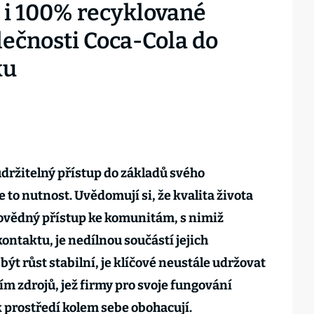
a i 100% recyklované
olečnosti Coca-Cola do
ku
udržitelný přístup do základů svého
to nutnost. Uvědomují si, že kvalita života
povědný přístup ke komunitám, s nimiž
ontaktu, je nedílnou součástí jejich
ýt růst stabilní, je klíčové neustále udržovat
 zdrojů, jež firmy pro svoje fungování
k prostředí kolem sebe obohacují.