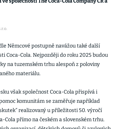
i ve společnosti The Coca-Cola Company ČR a
r.o.
dle Němcové postupně navážou také další
osti Coca-Cola. Nejpozději do roku 2025 budou
ovky na tuzemském trhu alespoň z poloviny
aného materiálu.
esku však společnost Coca-Cola přispívá i
a pomoc komunitám se zaměřuje například
kutek“ realizovaný u příležitosti 50. výročí
ca-Cola přímo na českém a slovenském trhu.
ých organizací, dětských domovů či azylových