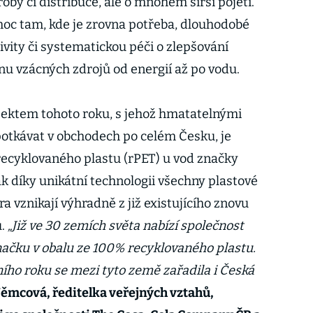
oby či distribuce, ale o mnohem širší pojetí.
oc tam, kde je zrovna potřeba, dlouhodobé
vity či systematickou péči o zlepšování
nu vzácných zdrojů od energií až po vodu.
ektem tohoto roku, s jehož hmatatelnými
otkávat v obchodech po celém Česku, je
ecyklovaného plastu (rPET) u vod značky
ak díky unikátní technologii všechny plastové
 vznikají výhradně z již existujícího znovu
u.
„Již ve 30 zemích světa nabízí společnost
ačku v obalu ze 100% recyklovaného plastu.
ního roku se mezi tyto země zařadila i Česká
ěmcová, ředitelka veřejných vztahů,