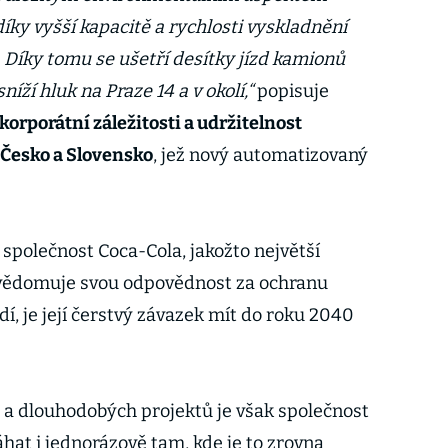
íky vyšší kapacitě a rychlosti vyskladnění
 Díky tomu se ušetří desítky jízd kamionů
íží hluk na Praze 14 a v okolí,“
popisuje
 korporátní záležitosti a udržitelnost
 Česko a Slovensko
, jež nový automatizovaný
společnost Coca-Cola, jakožto největší
uvědomuje svou odpovědnost za ochranu
dí, je její čerstvý závazek mít do roku 2040
a dlouhodobých projektů je však společnost
at i jednorázově tam, kde je to zrovna