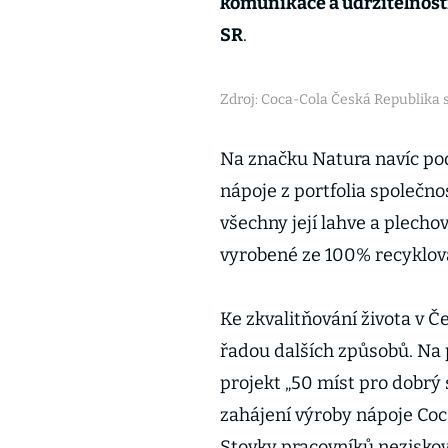
komunikace a udržitelnost
SR
.
Zdroj: Coca-Cola Česká Republika s.
Na značku Natura navíc po
nápoje z portfolia společn
všechny její lahve a plech
vyrobené ze 100% recyklov
Ke zkvalitňování života v Č
řadou dalších způsobů. N
projekt „50 míst pro dobrý s
zahájení výroby nápoje Co
Stovky pracovníků neziskov