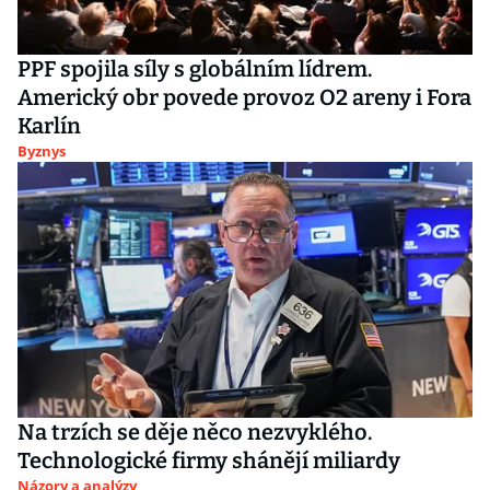
PPF spojila síly s globálním lídrem.
Americký obr povede provoz O2 areny i Fora
Karlín
Byznys
Na trzích se děje něco nezvyklého.
Technologické firmy shánějí miliardy
Názory a analýzy