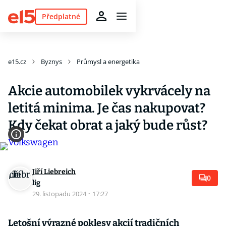
Předplatné
e15.cz
Byznys
Průmysl a energetika
Akcie automobilek vykrvácely na
letitá minima. Je čas nakupovat?
Kdy čekat obrat a jaký bude růst?
Jiří Liebreich
0
lig
29. listopadu 2024
·
17:27
Letošní výrazné poklesy akcií tradičních