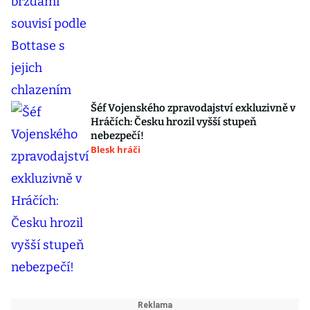
Šéf Vojenského zpravodajství exkluzivně v
Hráčích: Česku hrozil vyšší stupeň
nebezpečí!
Blesk hráči