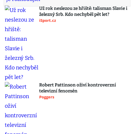
Už rok neslezou ze hřiště: talisman Slavie i
železný Srb. Kdo nechyběl pět let?
iSport.cz
Robert Pattinson oživí kontroverzní
televizní fenomén
Poggers