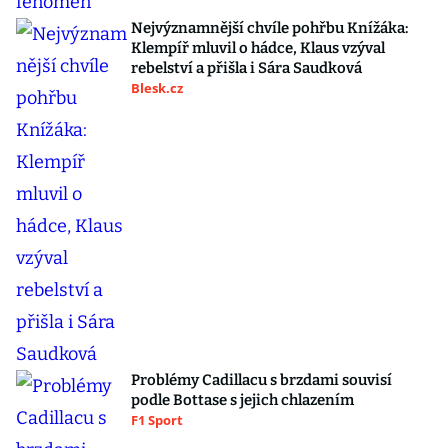
Nejvýznamnější chvíle pohřbu Knížáka:
Klempíř mluvil o hádce, Klaus vzýval
rebelství a přišla i Sára Saudková
Blesk.cz
Problémy Cadillacu s brzdami souvisí
podle Bottase s jejich chlazením
F1 Sport