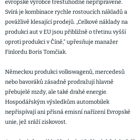
evropské výrobce trestuhodně nepřipravené.
Svírá je kombinace rychle rostoucích nákladů a
povážlivě klesající prodejů. „Celkové náklady na
produkci aut v EU jsou přibližně o třetinu vyšší
oproti produkci v Číně,“ upřesňuje manažer
Finlordu Boris Tomčiak.
Německou produkci volkswagenů, mercedesů
nebo bavoráků zásadně prodražují hlavně
přebujelé mzdy, ale také drahé energie.
Hospodářským výsledkům automobilek
nepřispívají ani přísná emisní nařízení Evropské
unie, jež sráží ziskovost.