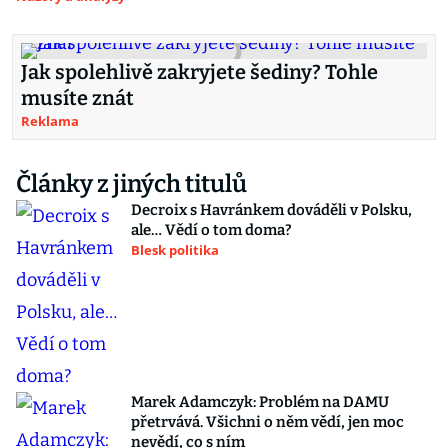
Jak spolehlivě zakryjete šediny? Tohle
musíte znát
Reklama
Články z jiných titulů
Decroix s Havránkem dováděli v Polsku,
ale… Vědí o tom doma?
Blesk politika
Marek Adamczyk: Problém na DAMU
přetrvává. Všichni o něm vědí, jen moc
nevědí, co s ním