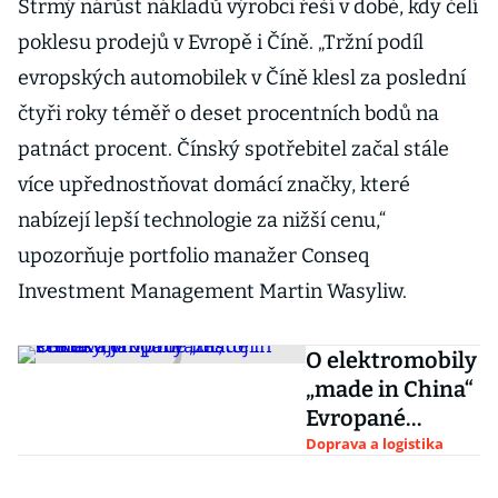
Strmý nárůst nákladů výrobci řeší v době, kdy čelí
poklesu prodejů v Evropě i Číně. „Tržní podíl
evropských automobilek v Číně klesl za poslední
čtyři roky téměř o deset procentních bodů na
patnáct procent. Čínský spotřebitel začal stále
více upřednostňovat domácí značky, které
nabízejí lepší technologie za nižší cenu,“
upozorňuje portfolio manažer Conseq
Investment Management Martin Wasyliw.
O elektromobily
„made in China“
Evropané
nestojí. Pokusy,
Doprava a logistika
jak prorazit,