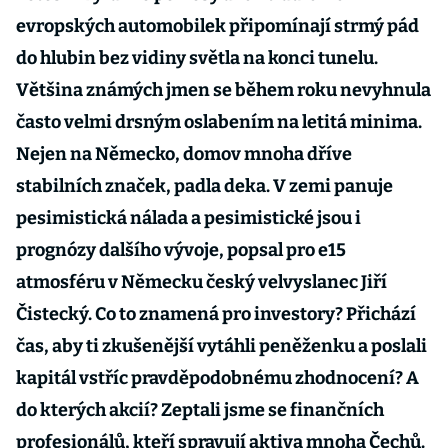
evropských automobilek připomínají strmý pád
do hlubin bez vidiny světla na konci tunelu.
Většina známých jmen se během roku nevyhnula
často velmi drsným oslabením na letitá minima.
Nejen na Německo, domov mnoha dříve
stabilních značek, padla deka. V zemi panuje
pesimistická nálada a pesimistické jsou i
prognózy dalšího vývoje, popsal pro e15
atmosféru v Německu český velvyslanec Jiří
Čistecký. Co to znamená pro investory? Přichází
čas, aby ti zkušenější vytáhli peněženku a poslali
kapitál vstříc pravděpodobnému zhodnocení? A
do kterých akcií? Zeptali jsme se finančních
profesionálů, kteří spravují aktiva mnoha Čechů.