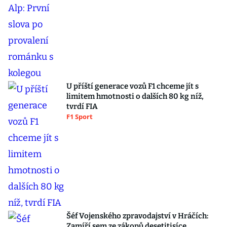
U příští generace vozů F1 chceme jít s
limitem hmotnosti o dalších 80 kg níž,
tvrdí FIA
F1 Sport
Šéf Vojenského zpravodajství v Hráčích:
Zamíří sem ze zákopů desetitisíce