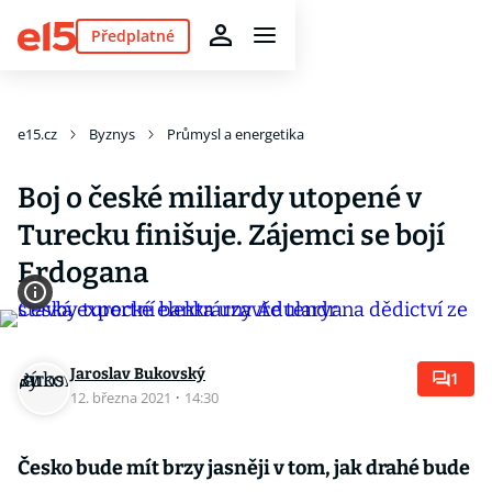
Předplatné
e15.cz
Byznys
Průmysl a energetika
Boj o české miliardy utopené v
Turecku finišuje. Zájemci se bojí
Erdogana
Jaroslav Bukovský
1
12. března 2021
·
14:30
Česko bude mít brzy jasněji v tom, jak drahé bude