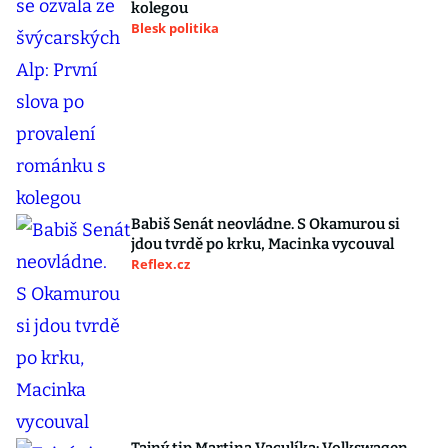
kolegou
Blesk politika
Babiš Senát neovládne. S Okamurou si
jdou tvrdě po krku, Macinka vycouval
Reflex.cz