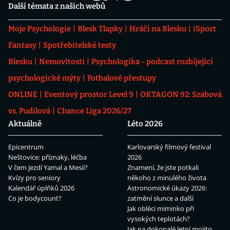
Další témata z našich webů
Moje Psychologie
Blesk Tlapky
Hráči na Blesku
iSport
Fantasy
Spotřebitelské testy
Blesku
Nemovitosti
Psychologika - podcast rozbíjející
psychologické mýty
Fotbalové přestupy
ONLINE
Eventový prostor Level 9
OKTAGON 92: Szabová
vs. Pudilová
Chance Liga 2026/27
Aktuálně
Léto 2026
Epicentrum
Karlovarský filmový festival
Neštovice: příznaky, léčba
2026
V čem jezdí Yamal a Mesii?
Znamení, že jste potkali
Kvízy pro seniory
někoho z minulého života
Kalendář úplňků 2026
Astronomické úkazy 2026:
Co je bodycount?
zatmění slunce a další
Jak obléci miminko při
vysokých teplotách?
Jak na dokonalé letní mojito