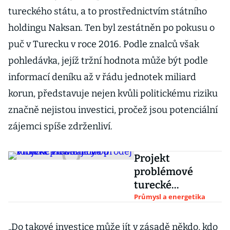
tureckého státu, a to prostřednictvím státního
holdingu Naksan. Ten byl zestátněn po pokusu o
puč v Turecku v roce 2016. Podle znalců však
pohledávka, jejíž tržní hodnota může být podle
informací deníku až v řádu jednotek miliard
korun, představuje nejen kvůli politickému riziku
značně nejistou investici, pročež jsou potenciální
zájemci spíše zdrženliví.
Projekt
problémové
turecké
elektrárny od
Průmysl a energetika
Vítkovic Power je
na prodej
„Do takové investice může jít v zásadě někdo, kdo