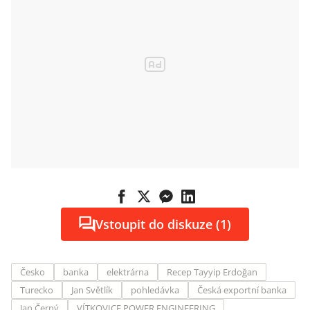
miliard korun
Vstoupit do diskuze (1)
Česko
banka
elektrárna
Recep Tayyip Erdoğan
Turecko
Jan Světlík
pohledávka
Česká exportní banka
Jan Černý
VÍTKOVICE POWER ENGINEERING