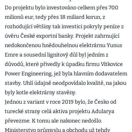
Do projektu bylo investováno celkem přes 700
milionů eur, tedy přes 18 miliard korun, z
rozhodující většiny tak investici pokryly peníze z
úvěru České exportní banky. Projekt zahrnující
nedokončenou hnědouhelnou elektrárnu Yunus
Emre a sousední lignitový důl byl jedním z
důvodů, které přivedly k úpadku firmu Vítkovice
Power Engineering, jež byla hlavním dodavatelem
stavby. Uhlí údajně neodpovídalo kvalitě, na jakou
byly kotle elektrárny stavěny.
Jednou z variant v roce 2019 bylo, že Česko od
turecké strany celá aktiva projektu Adularya
převezme. K tomu ale nakonec nedošlo.
Ministerstvo průmyslu a obchodu už tehdy