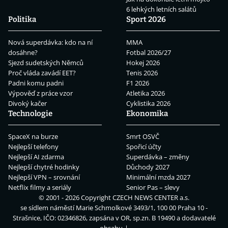
6 lehkých letních salátů
Politika
Sport 2026
Nová superdávka: kdo na ní
MMA
dosáhne?
Fotbal 2026/27
Sjezd sudetských Němců
Hokej 2026
Proč vláda zavádí EET?
Tenis 2026
Padni komu padni
F1 2026
Výpověď z práce vzor
Atletika 2026
Divoký kačer
Cyklistika 2026
Technologie
Ekonomika
SpaceX na burze
Smrt OSVČ
Nejlepší telefony
Spořicí účty
Nejlepší AI zdarma
Superdávka – změny
Nejlepší chytré hodinky
Důchody 2027
Nejlepší VPN – srovnání
Minimální mzda 2027
Netflix filmy a seriály
Senior Pas – slevy
© 2001 - 2026 Copyright
CZECH NEWS CENTER a.s.
se sídlem náměstí Marie Schmolkové 3493/1, 100 00 Praha 10 -
Strašnice, IČO: 02346826, zapsána v OR, sp.zn. B 19490 a dodavatelé