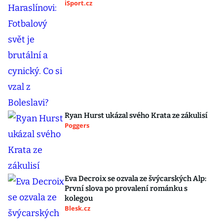
iSport.cz
Ryan Hurst ukázal svého Krata ze zákulisí
Poggers
Eva Decroix se ozvala ze švýcarských Alp:
První slova po provalení románku s
kolegou
Blesk.cz