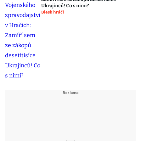
Ukrajinců! Co s nimi?
Blesk hráči