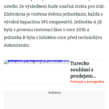
uvedlo, že výsledkem bude značná ztráta pro stát.
Elektrárna je tvořena dvěma jednotkami, každá s
výrobní kapacitou 145 megawattů. Jednotka A již
byla v provozu testovací fáze v roce 2016 a
jednotka B byla v loňském roce před technickým
dokončením.
Turecko
souhlasí s
prodejem
elektrárny
Průmysl a energetika
Adularya,
Česko na
projekt
poskytlo 12