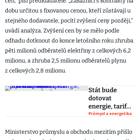
cen,“ píší předkladatelé. „Zákazníci s kontrakty na
dobu určitou s fixovanou cenou, kteří zůstávají u
stejného dodavatele, pocítí zvýšení ceny později,“
uvádí analýza. Zvýšení cen by se mělo podle
odhadu dotknout do konce letošního roku zhruba
pěti milionů odběratelů elektřiny z celkových 6,2
milionu, a zhruba 2,5 milionu odběratelů plynu
z celkových 2,8 milionu.
Stát bude
dotovat
energie, tarif
má pomoct
Průmysl a energetika
domácnostem
topícím
Ministerstvo průmyslu a obchodu mezitím přišlo
plynem či