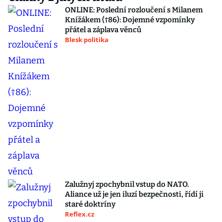
ONLINE: Poslední rozloučení s Milanem
Knížákem (†86): Dojemné vzpomínky
přátel a záplava věnců
Blesk politika
Zalužnyj zpochybnil vstup do NATO.
Aliance už je jen iluzí bezpečnosti, řídí ji
staré doktríny
Reflex.cz