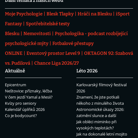
Další témata z našich webů
Moje Psychologie
Blesk Tlapky
Hráči na Blesku
iSport
Fantasy
Spotřebitelské testy
Blesku
Nemovitosti
Psychologika - podcast rozbíjející
psychologické mýty
Fotbalové přestupy
ONLINE
Eventový prostor Level 9
OKTAGON 92: Szabová
vs. Pudilová
Chance Liga 2026/27
Aktuálně
Léto 2026
Epicentrum
Karlovarský filmový festival
Neštovice: příznaky, léčba
2026
V čem jezdí Yamal a Mesii?
Znamení, že jste potkali
Kvízy pro seniory
někoho z minulého života
Kalendář úplňků 2026
Astronomické úkazy 2026:
Co je bodycount?
zatmění slunce a další
Jak obléci miminko při
vysokých teplotách?
Jak na dokonalé letní mojito