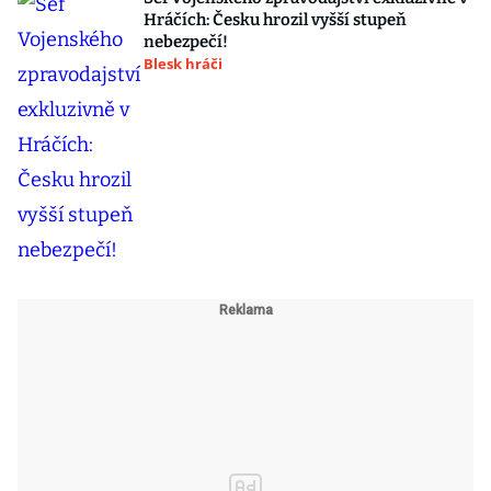
Hráčích: Česku hrozil vyšší stupeň
nebezpečí!
Blesk hráči