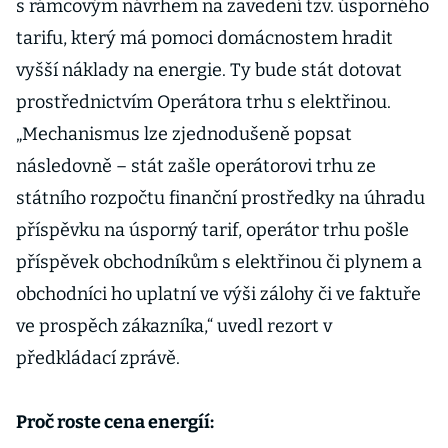
s rámcovým návrhem na zavedení tzv. úsporného
elektřinou
tarifu, který má pomoci domácnostem hradit
vyšší náklady na energie. Ty bude stát dotovat
prostřednictvím Operátora trhu s elektřinou.
„Mechanismus lze zjednodušeně popsat
následovně – stát zašle operátorovi trhu ze
státního rozpočtu finanční prostředky na úhradu
příspěvku na úsporný tarif, operátor trhu pošle
příspěvek obchodníkům s elektřinou či plynem a
obchodníci ho uplatní ve výši zálohy či ve faktuře
ve prospěch zákazníka,“ uvedl rezort v
předkládací zprávě.
Proč roste cena energíí: