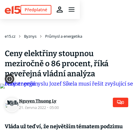
Předplatné
e15.cz
Byznys
Průmysl a energetika
Ceny elektřiny stoupnou
meziročně o 86 procent, říká
neveřejná vládní analýza
Nguyen Thuong Ly
0
21. června 2022
·
05:00
Vláda už teď ví, že největším tématem podzimu