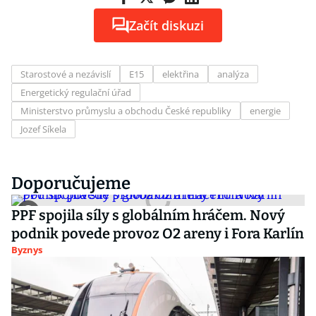
Začít diskuzi
Starostové a nezávislí
E15
elektřina
analýza
Energetický regulační úřad
Ministerstvo průmyslu a obchodu České republiky
energie
Jozef Síkela
Doporučujeme
PPF spojila síly s globálním hráčem. Nový
podnik povede provoz O2 areny i Fora Karlín
Byznys