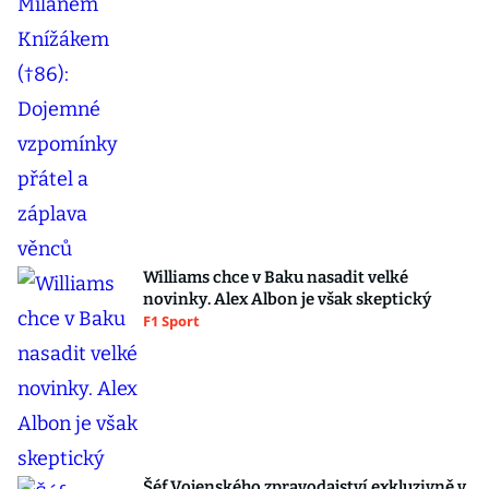
Williams chce v Baku nasadit velké
novinky. Alex Albon je však skeptický
F1 Sport
Šéf Vojenského zpravodajství exkluzivně v