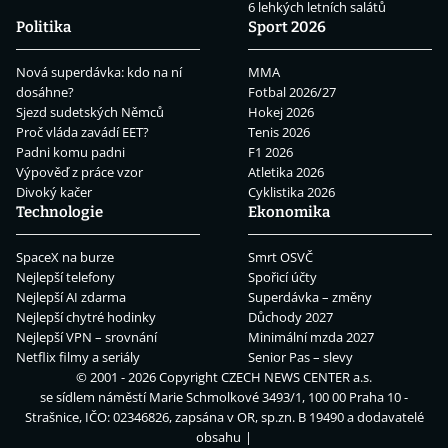
6 lehkých letních salátů
Politika
Sport 2026
Nová superdávka: kdo na ní
MMA
dosáhne?
Fotbal 2026/27
Sjezd sudetských Němců
Hokej 2026
Proč vláda zavádí EET?
Tenis 2026
Padni komu padni
F1 2026
Výpověď z práce vzor
Atletika 2026
Divoký kačer
Cyklistika 2026
Technologie
Ekonomika
SpaceX na burze
Smrt OSVČ
Nejlepší telefony
Spořicí účty
Nejlepší AI zdarma
Superdávka – změny
Nejlepší chytré hodinky
Důchody 2027
Nejlepší VPN – srovnání
Minimální mzda 2027
Netflix filmy a seriály
Senior Pas – slevy
© 2001 - 2026 Copyright
CZECH NEWS CENTER a.s.
se sídlem náměstí Marie Schmolkové 3493/1, 100 00 Praha 10 -
Strašnice, IČO: 02346826, zapsána v OR, sp.zn. B 19490 a dodavatelé
obsahu