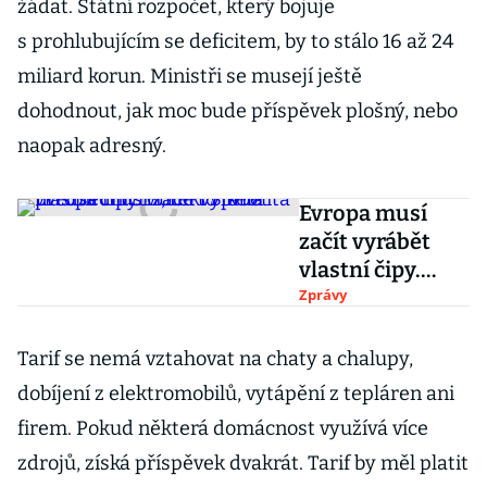
žádat. Státní rozpočet, který bojuje
s prohlubujícím se deficitem, by to stálo 16 až 24
miliard korun. Ministři se musejí ještě
dohodnout, jak moc bude příspěvek plošný, nebo
naopak adresný.
Evropa musí
začít vyrábět
vlastní čipy.
Bude to priorita
Zprávy
předsednictví,
řekl Síkela
Tarif se nemá vztahovat na chaty a chalupy,
dobíjení z elektromobilů, vytápění z tepláren ani
firem. Pokud některá domácnost využívá více
zdrojů, získá příspěvek dvakrát. Tarif by měl platit