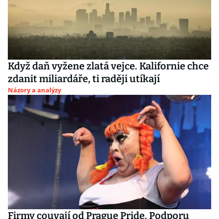
Když daň vyžene zlatá vejce. Kalifornie chce
zdanit miliardáře, ti raději utíkají
Názory a analýzy
Firmy couvají od Prague Pride. Podporu