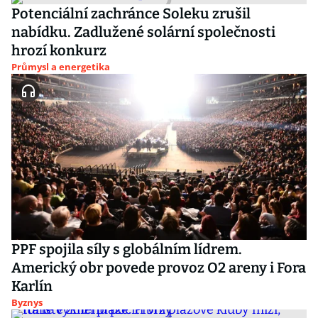
Potenciální zachránce Soleku zrušil
nabídku. Zadlužené solární společnosti
hrozí konkurz
Průmysl a energetika
PPF spojila síly s globálním lídrem.
Americký obr povede provoz O2 areny i Fora
Karlín
Byznys