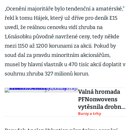
„Ocenění majoritáře bylo tendenční a amatérské,“
řekl k tomu Hájek, který už dříve pro deník E15
uvedl, že reálnou cenovku vidí zhruba na
1,6násobku původně navržené ceny, tedy někde
mezi 1150 až 1200 korunami za akcii. Pokud by
soud dal za pravdu minoritním akcionářům,
musel by hlavní vlastník u 470 tisíc akcií doplatit v
souhrnu zhruba 327 milionů korun.
Valná hromada
PFNonwovens
vytěsnila drobné
akcionáře, ti
Burzy a trhy
chystají žalobu