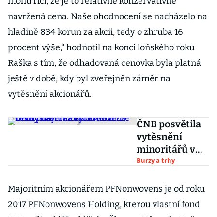
mohu říci, že je to relativně konzervativně
navržená cena. Naše ohodnocení se nacházelo na
hladině 834 korun za akcii, tedy o zhruba 16
procent výše,“ hodnotil na konci loňského roku
Raška s tím, že odhadovaná cenovka byla platná
ještě v době, kdy byl zveřejněn záměr na
vytěsnění akcionářů.
ČNB posvětila
vytěsnění
minoritářů v
PFNonwovens.
Burzy a trhy
Ti chystají
žalobu kvůli
Majoritním akcionářem PFNonwovens je od roku
nízké ceně
2017 PFNonwovens Holding, kterou vlastní fond