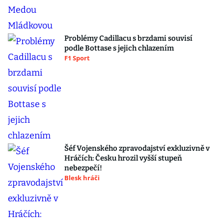
Problémy Cadillacu s brzdami souvisí
podle Bottase s jejich chlazením
F1 Sport
Šéf Vojenského zpravodajství exkluzivně v
Hráčích: Česku hrozil vyšší stupeň
nebezpečí!
Blesk hráči