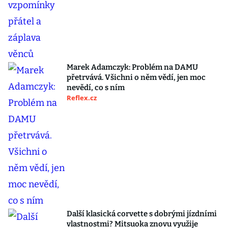
Marek Adamczyk: Problém na DAMU
přetrvává. Všichni o něm vědí, jen moc
nevědí, co s ním
Reflex.cz
Další klasická corvette s dobrými jízdními
vlastnostmi? Mitsuoka znovu využije