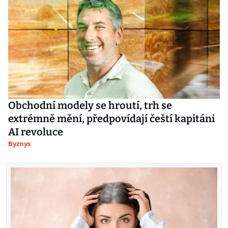
Obchodní modely se hroutí, trh se
extrémně mění, předpovídají čeští kapitáni
AI revoluce
Byznys