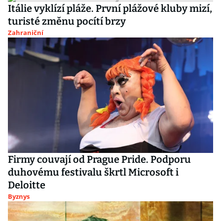
Itálie vyklízí pláže. První plážové kluby mizí,
turisté změnu pocítí brzy
Zahraniční
Firmy couvají od Prague Pride. Podporu
duhovému festivalu škrtl Microsoft i
Deloitte
Byznys