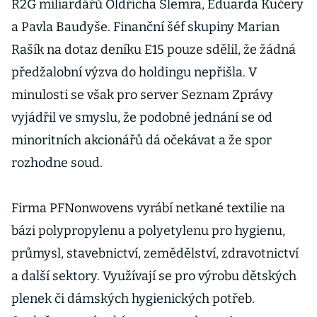
R2G miliardářů Oldřicha Šlemra, Eduarda Kučery
a Pavla Baudyše. Finanční šéf skupiny Marian
Rašík na dotaz deníku E15 pouze sdělil, že žádná
předžalobní výzva do holdingu nepřišla. V
minulosti se však pro server Seznam Zprávy
vyjádřil ve smyslu, že podobné jednání se od
minoritních akcionářů dá očekávat a že spor
rozhodne soud.
Firma PFNonwovens vyrábí netkané textilie na
bázi polypropylenu a polyetylenu pro hygienu,
průmysl, stavebnictví, zemědělství, zdravotnictví
a další sektory. Využívají se pro výrobu dětských
plenek či dámských hygienických potřeb.