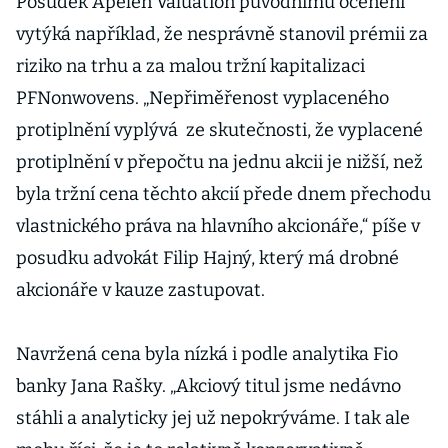
Posudek Apelen Valuation původnímu ocenění
vytýká například, že nesprávně stanovil prémii za
riziko na trhu a za malou tržní kapitalizaci
PFNonwovens. „Nepřiměřenost vyplaceného
protiplnění vyplývá ze skutečnosti, že vyplacené
protiplnění v přepočtu na jednu akcii je nižší, než
byla tržní cena těchto akcií přede dnem přechodu
vlastnického práva na hlavního akcionáře,“ píše v
posudku advokát Filip Hajný, který má drobné
akcionáře v kauze zastupovat.
Navržená cena byla nízká i podle analytika Fio
banky Jana Rašky. „Akciový titul jsme nedávno
stáhli a analyticky jej už nepokrýváme. I tak ale