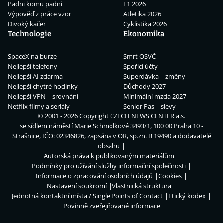
Padni komu padni
F1 2026
Výpověď z práce vzor
Atletika 2026
Divoký kačer
Cyklistika 2026
Technologie
Ekonomika
SpaceX na burze
Smrt OSVČ
Nejlepší telefony
Spořicí účty
Nejlepší AI zdarma
Superdávka – změny
Nejlepší chytré hodinky
Důchody 2027
Nejlepší VPN – srovnání
Minimální mzda 2027
Netflix filmy a seriály
Senior Pas – slevy
© 2001 - 2026 Copyright
CZECH NEWS CENTER a.s.
se sídlem náměstí Marie Schmolkové 3493/1, 100 00 Praha 10 -
Strašnice, IČO: 02346826, zapsána v OR, sp.zn. B 19490 a dodavatelé
obsahu
Autorská práva k publikovaným materiálům
Podmínky pro užívání služby informační společnosti
Informace o zpracování osobních údajů
Cookies
Nastavení soukromí
Vlastnická struktura
Jednotná kontaktní místa / Single Points of Contact
Etický kodex
Povinně zveřejňované informace