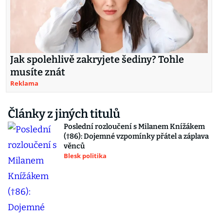
Jak spolehlivě zakryjete šediny? Tohle
musíte znát
Reklama
Články z jiných titulů
Poslední rozloučení s Milanem Knížákem
(†86): Dojemné vzpomínky přátel a záplava
věnců
Blesk politika