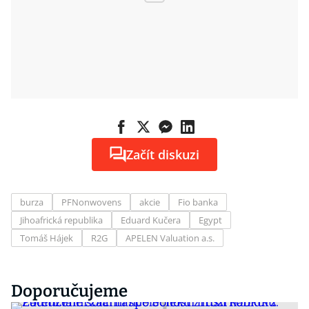
Začít diskuzi
burza
PFNonwovens
akcie
Fio banka
Jihoafrická republika
Eduard Kučera
Egypt
Tomáš Hájek
R2G
APELEN Valuation a.s.
Doporučujeme