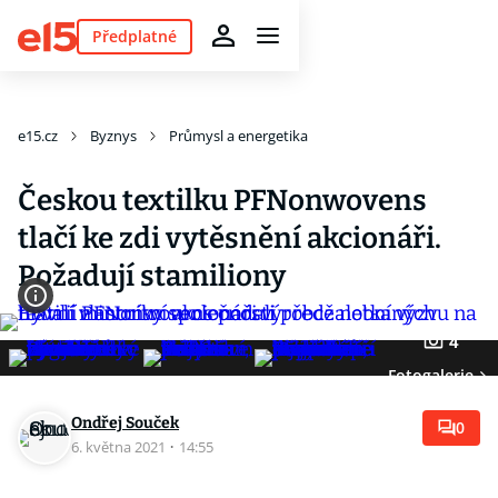
Předplatné
e15.cz
Byznys
Průmysl a energetika
Českou textilku PFNonwovens
tlačí ke zdi vytěsnění akcionáři.
Požadují stamiliony
4
Fotogalerie
Ondřej Souček
0
6. května 2021
·
14:55