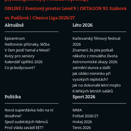
ONLINE
Eventový prostor Level 9
OKTAGON 92: Szabová
vs. Pudilová
Chance Liga 2026/27
Aktuálně
Léto 2026
Epicentrum
Karlovarský filmový festival
Neštovice: příznaky, léčba
2026
V čem jezdí Yamal a Mesii?
Znamení, že jste potkali
Kvízy pro seniory
někoho z minulého života
Kalendář úplňků 2026
Astronomické úkazy 2026:
Co je bodycount?
zatmění slunce a další
Jak obléci miminko při
vysokých teplotách?
Jak na dokonalé letní mojito
6 lehkých letních salátů
Politika
Sport 2026
Nová superdávka: kdo na ní
MMA
dosáhne?
Fotbal 2026/27
Sjezd sudetských Němců
Hokej 2026
Proč vláda zavádí EET?
Tenis 2026