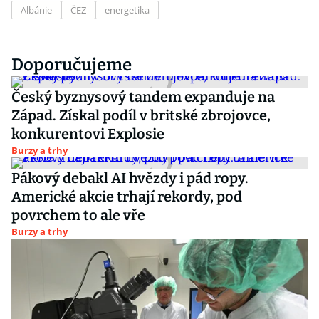
Albánie
ČEZ
energetika
Doporučujeme
Český byznysový tandem expanduje na
Západ. Získal podíl v britské zbrojovce,
konkurentovi Explosie
Burzy a trhy
Pákový debakl AI hvězdy i pád ropy.
Americké akcie trhají rekordy, pod
povrchem to ale vře
Burzy a trhy