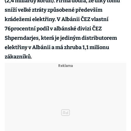
(2,4 miliardy korun). Firma doufá, že díky tomu
sníží velké ztráty způsobené především
krádežemi elektřiny. V Albánii ČEZ vlastní
76procentní podíl v albánské divizi ČEZ
Shperndarjes, která je jediným distributorem
elektřiny v Albánii a má zhruba 1,1 milionu
zákazníků.