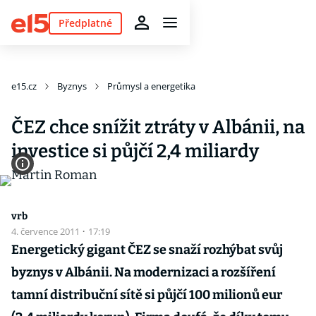
Předplatné
e15.cz
Byznys
Průmysl a energetika
ČEZ chce snížit ztráty v Albánii, na
investice si půjčí 2,4 miliardy
vrb
4. července 2011
·
17:19
Energetický gigant ČEZ se snaží rozhýbat svůj
byznys v Albánii. Na modernizaci a rozšíření
tamní distribuční sítě si půjčí 100 milionů eur