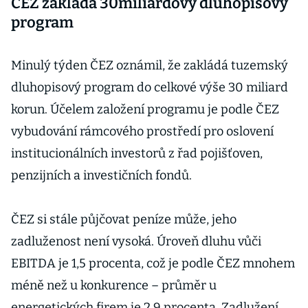
ČEZ zakládá 30miliardový dluhopisový
program
Minulý týden ČEZ oznámil, že zakládá tuzemský
dluhopisový program do celkové výše 30 miliard
korun. Účelem založení programu je podle ČEZ
vybudování rámcového prostředí pro oslovení
institucionálních investorů z řad pojišťoven,
penzijních a investičních fondů.
ČEZ si stále půjčovat peníze může, jeho
zadluženost není vysoká. Úroveň dluhu vůči
EBITDA je 1,5 procenta, což je podle ČEZ mnohem
méně než u konkurence – průměr u
energetických firem je 2,9 procenta. Zadlužení