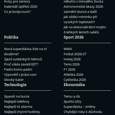
Kvízy pro seniory
někoho z minulého života
Kalendář úplňků 2026
Astronomické úkazy 2026:
Co je bodycount?
zatmění slunce a další
Jak obléci miminko při
vysokých teplotách?
Jak na dokonalé letní mojito
6 lehkých letních salátů
Politika
Sport 2026
Nová superdávka: kdo na ní
MMA
dosáhne?
Fotbal 2026/27
Sjezd sudetských Němců
Hokej 2026
Proč vláda zavádí EET?
Tenis 2026
Padni komu padni
F1 2026
Výpověď z práce vzor
Atletika 2026
Divoký kačer
Cyklistika 2026
Technologie
Ekonomika
SpaceX na burze
Temu a clo
Nejlepší telefony
Spořicí účty
Nejlepší AI zdarma
Superdávka – změny
Nejlepší chytré hodinky
Chybějící roky k důchodu