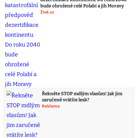
bude ohrožené celé Polabí a jih Moravy
Živě.cz
Řekněte STOP mdlým vlasům! Jak jim
zaručeně vrátíte lesk?
Reklama