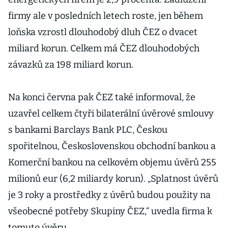
firmy ale v posledních letech roste, jen během
loňska vzrostl dlouhodobý dluh ČEZ o dvacet
miliard korun. Celkem má ČEZ dlouhodobých
závazků za 198 miliard korun.
Na konci června pak ČEZ také informoval, že
uzavřel celkem čtyři bilaterální úvěrové smlouvy
s bankami Barclays Bank PLC, Českou
spořitelnou, Československou obchodní bankou a
Komerční bankou na celkovém objemu úvěrů 255
milionů eur (6,2 miliardy korun). „Splatnost úvěrů
je 3 roky a prostředky z úvěrů budou použity na
všeobecné potřeby Skupiny ČEZ,“ uvedla firma k
tomuto úvěru.