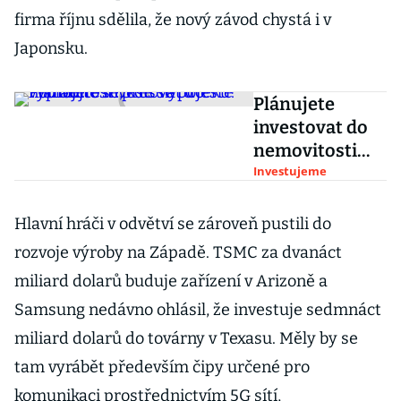
firma říjnu sdělila, že nový závod chystá i v
Japonsku.
Plánujete
investovat do
nemovitosti
přes hypotéku?
Investujeme
Podívejte se,
kde se to ještě
Hlavní hráči v odvětví se zároveň pustili do
vyplatí
rozvoje výroby na Západě. TSMC za dvanáct
miliard dolarů buduje zařízení v Arizoně a
Samsung nedávno ohlásil, že investuje sedmnáct
miliard dolarů do továrny v Texasu. Měly by se
tam vyrábět především čipy určené pro
komunikaci prostřednictvím 5G sítí,