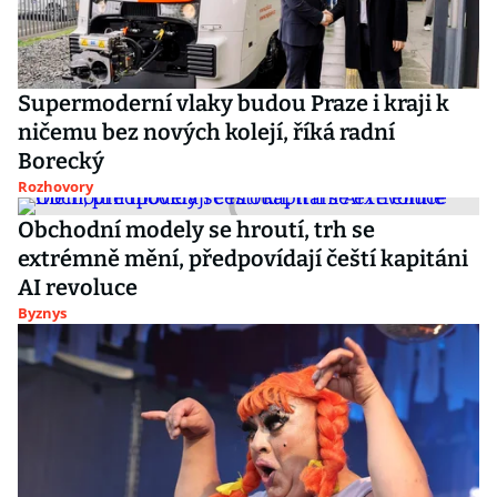
Supermoderní vlaky budou Praze i kraji k
ničemu bez nových kolejí, říká radní
Borecký
Rozhovory
Obchodní modely se hroutí, trh se
extrémně mění, předpovídají čeští kapitáni
AI revoluce
Byznys