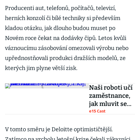
Producenti aut, telefonů, počítačů, televizí,
herních konzolí či bílé techniky si především
kladou otázku, jak dlouho budou muset po
Novém roce čekat na dodávky čipů. Letos kvůli
váznoucímu zásobování omezovali výrobu nebo
upřednostňovali produkci dražších modelů, ze
kterých jim plyne větší zisk.
Naši roboti učí
zaměstnance,
jak mluvit se
zákazníky,
e15 Cast
říkají
zakladatelé
V tomto směru je Deloitte optimističtější.
startupu
Zatímco na vrcholu letošní krize čekali zákazníci