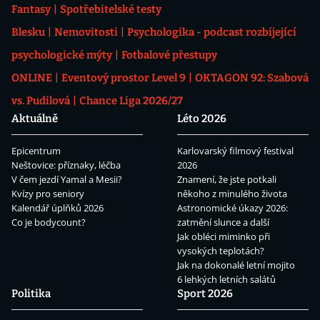
Fantasy
Spotřebitelské testy
Blesku
Nemovitosti
Psychologika - podcast rozbíjející
psychologické mýty
Fotbalové přestupy
ONLINE
Eventový prostor Level 9
OKTAGON 92: Szabová
vs. Pudilová
Chance Liga 2026/27
Aktuálně
Léto 2026
Epicentrum
Karlovarský filmový festival
Neštovice: příznaky, léčba
2026
V čem jezdí Yamal a Mesii?
Znamení, že jste potkali
Kvízy pro seniory
někoho z minulého života
Kalendář úplňků 2026
Astronomické úkazy 2026:
Co je bodycount?
zatmění slunce a další
Jak obléci miminko při
vysokých teplotách?
Jak na dokonalé letní mojito
6 lehkých letních salátů
Politika
Sport 2026