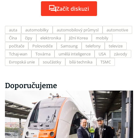
Začít diskuzi
auta
automobilky
automobilový průmysl
automotive
Čína
čipy
elektronika
Jižní Korea
mobily
počítače
Polovodiče
Samsung
telefony
televize
Tchaj-wan
Továrna
umělá inteligence
USA
závody
Evropská unie
součástky
bílá technika
TSMC
Doporučujeme