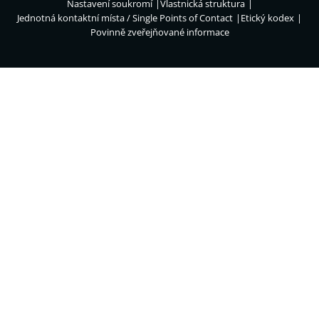
Nastavení soukromí
Vlastnická struktura
Jednotná kontaktní místa / Single Points of Contact
Etický kodex
Povinně zveřejňované informace