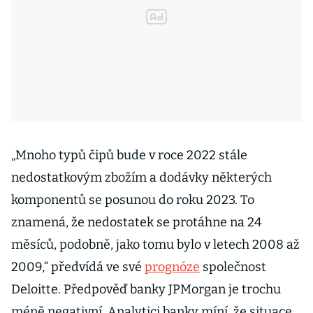
„Mnoho typů čipů bude v roce 2022 stále
nedostatkovým zbožím a dodávky některých
komponentů se posunou do roku 2023. To
znamená, že nedostatek se protáhne na 24
měsíců, podobně, jako tomu bylo v letech 2008 až
2009,“ předvídá ve své
prognóze
společnost
Deloitte. Předpověď banky JPMorgan je trochu
méně negativní. Analytici banky míní, že situace