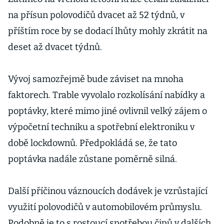
WeBoard
na přísun polovodičů dvacet až 52 týdnů, v
příštím roce by se dodací lhůty mohly zkrátit na
deset až dvacet týdnů.
Vývoj samozřejmě bude záviset na mnoha
faktorech. Trable vyvolalo rozkolísání nabídky a
poptávky, které mimo jiné ovlivnil velký zájem o
výpočetní techniku a spotřební elektroniku v
době lockdownů. Předpokládá se, že tato
poptávka nadále zůstane poměrně silná.
Další příčinou váznoucích dodávek je vzrůstající
využití polovodičů v automobilovém průmyslu.
Podobně je to s rostoucí spotřebou čipů v dalších