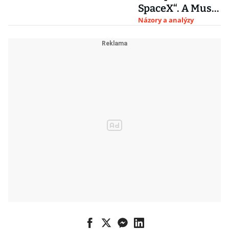
SpaceX“. A Musk
kvůli nové
Názory a analýzy
konkurenci
panikaří