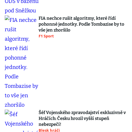
FIA nechce rušit algoritmy, které řídí
pohonné jednotky. Podle Tombazise by to
vše jen zhoršilo
F1 Sport
Šéf Vojenského zpravodajství exkluzivně v
Hráčích: Česku hrozil vyšší stupeň
nebezpečí!
Blesk hráči