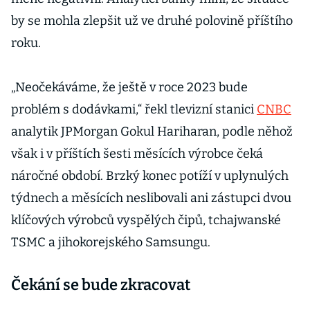
by se mohla zlepšit už ve druhé polovině příštího
roku.
„Neočekáváme, že ještě v roce 2023 bude
problém s dodávkami,“ řekl tlevizní stanici
CNBC
analytik JPMorgan Gokul Hariharan, podle něhož
však i v příštích šesti měsících výrobce čeká
náročné období. Brzký konec potíží v uplynulých
týdnech a měsících neslibovali ani zástupci dvou
klíčových výrobců vyspělých čipů, tchajwanské
TSMC a jihokorejského Samsungu.
Čekání se bude zkracovat