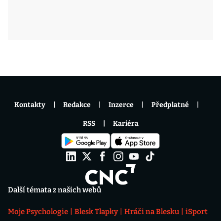
Kontakty
Redakce
Inzerce
Předplatné
RSS
Kariéra
Další témata z našich webů
Moje Psychologie
Blesk Tlapky
Hráči na Blesku
iSport