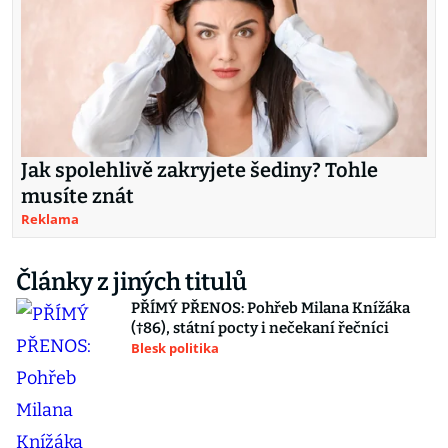
Jak spolehlivě zakryjete šediny? Tohle
musíte znát
Reklama
Články z jiných titulů
PŘÍMÝ PŘENOS: Pohřeb Milana Knížáka
(†86), státní pocty i nečekaní řečníci
Blesk politika