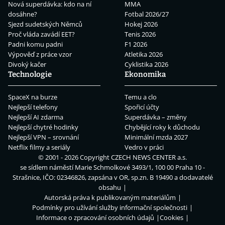
Nová superdávka: kdo na ní
MMA
dosáhne?
Fotbal 2026/27
Sjezd sudetských Němců
Hokej 2026
Proč vláda zavádí EET?
Tenis 2026
Padni komu padni
F1 2026
Výpověď z práce vzor
Atletika 2026
Divoký kačer
Cyklistika 2026
Technologie
Ekonomika
SpaceX na burze
Temu a clo
Nejlepší telefony
Spořicí účty
Nejlepší AI zdarma
Superdávka – změny
Nejlepší chytré hodinky
Chybějící roky k důchodu
Nejlepší VPN – srovnání
Minimální mzda 2027
Netflix filmy a seriály
Vedro v práci
© 2001 - 2026 Copyright
CZECH NEWS CENTER a.s.
se sídlem náměstí Marie Schmolkové 3493/1, 100 00 Praha 10 -
Strašnice, IČO: 02346826, zapsána v OR, sp.zn. B 19490 a dodavatelé
obsahu
Autorská práva k publikovaným materiálům
Podmínky pro užívání služby informační společnosti
Informace o zpracování osobních údajů
Cookies