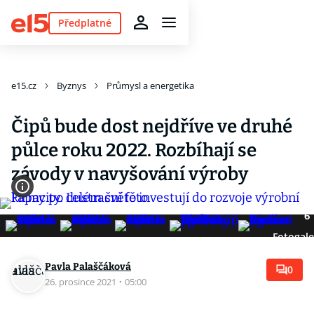
Předplatné
e15.cz
Byznys
Průmysl a energetika
Čipů bude dost nejdříve ve druhé
půlce roku 2022. Rozbíhají se
závody v navyšování výroby
6
Fotogale
Pavla Palaščáková
0
26. prosince 2021
·
05:00