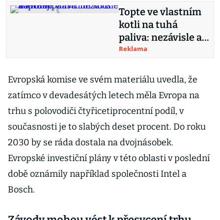
Topte ve vlastním
kotli na tuhá
paliva: nezávisle a
levněji
Reklama
Evropská komise ve svém materiálu uvedla, že
zatímco v devadesátých letech měla Evropa na
trhu s polovodiči čtyřicetiprocentní podíl, v
současnosti je to slabých deset procent. Do roku
2030 by se ráda dostala na dvojnásobek.
Evropské investiční plány v této oblasti v poslední
době oznámily například společnosti Intel a
Bosch.
Závody mohou vést k přesycení trhu