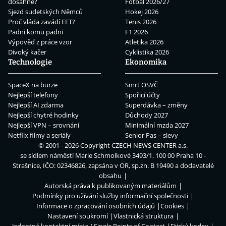
dosáhne?
Fotbal 2026/27
Sjezd sudetských Němců
Hokej 2026
Proč vláda zavádí EET?
Tenis 2026
Padni komu padni
F1 2026
Výpověď z práce vzor
Atletika 2026
Divoký kačer
Cyklistika 2026
Technologie
Ekonomika
SpaceX na burze
Smrt OSVČ
Nejlepší telefony
Spořicí účty
Nejlepší AI zdarma
Superdávka – změny
Nejlepší chytré hodinky
Důchody 2027
Nejlepší VPN – srovnání
Minimální mzda 2027
Netflix filmy a seriály
Senior Pas – slevy
© 2001 - 2026 Copyright
CZECH NEWS CENTER a.s.
se sídlem náměstí Marie Schmolkové 3493/1, 100 00 Praha 10 -
Strašnice, IČO: 02346826, zapsána v OR, sp.zn. B 19490 a dodavatelé
obsahu
Autorská práva k publikovaným materiálům
Podmínky pro užívání služby informační společnosti
Informace o zpracování osobních údajů
Cookies
Nastavení soukromí
Vlastnická struktura