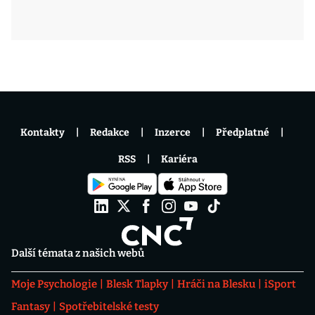
Kontakty
Redakce
Inzerce
Předplatné
RSS
Kariéra
Další témata z našich webů
Moje Psychologie
Blesk Tlapky
Hráči na Blesku
iSport
Fantasy
Spotřebitelské testy