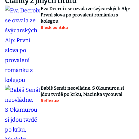
Články z jiných titulů
Eva Decroix se ozvala ze švýcarských Alp:
První slova po provalení románku s
kolegou
Blesk politika
Babiš Senát neovládne. S Okamurou si
jdou tvrdě po krku, Macinka vycouval
Reflex.cz