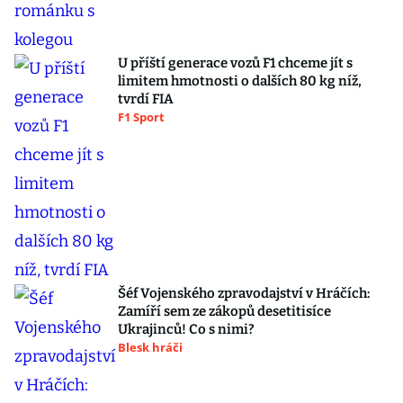
U příští generace vozů F1 chceme jít s
limitem hmotnosti o dalších 80 kg níž,
tvrdí FIA
F1 Sport
Šéf Vojenského zpravodajství v Hráčích:
Zamíří sem ze zákopů desetitisíce
Ukrajinců! Co s nimi?
Blesk hráči