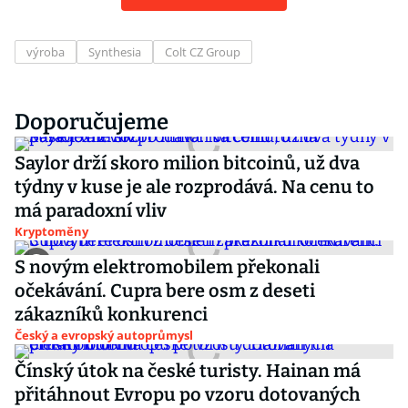
výroba
Synthesia
Colt CZ Group
Doporučujeme
Saylor drží skoro milion bitcoinů, už dva
týdny v kuse je ale rozprodává. Na cenu to
má paradoxní vliv
Kryptoměny
S novým elektromobilem překonali
očekávání. Cupra bere osm z deseti
zákazníků konkurenci
Český a evropský autoprůmysl
Čínský útok na české turisty. Hainan má
přitáhnout Evropu po vzoru dotovaných