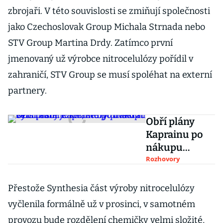
zbrojaři. V této souvislosti se zmiňují společnosti
jako Czechoslovak Group Michala Strnada nebo
STV Group Martina Drdy. Zatímco první
jmenovaný už výrobce nitrocelulózy pořídil v
zahraničí, STV Group se musí spoléhat na externí
partnery.
Obří plány
Kaprainu po
nákupu
Synthesie.
Rozhovory
Chceme být
dvakrát větší,
Přestože Synthesia část výroby nitrocelulózy
slibuje šéf,
vyčlenila formálně už v prosinci, v samotném
který přišel z
provozu bude rozdělení chemičky velmi složité,