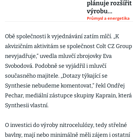
plánuje rozšířit
výrobu
žádaného
Průmysl a energetika
střelného
prachu, postaví
Obě společnosti k vyjednávání zatím mlčí. „K
novou halu
akvizičním aktivitám se společnost Colt CZ Group
nevyjadřuje,“ uvedla mluvčí zbrojovky Eva
Svobodová. Podobně se vyjádřil i mluvčí
současného majitele. „Dotazy týkající se
Synthesie nebudeme komentovat,“ řekl Ondřej
Pechar, mediální zástupce skupiny Kaprain, která
Synthesii vlastní.
O investici do výroby nitrocelulózy, tedy střelné
bavlny, mají nebo minimálně měli zájem i ostatní