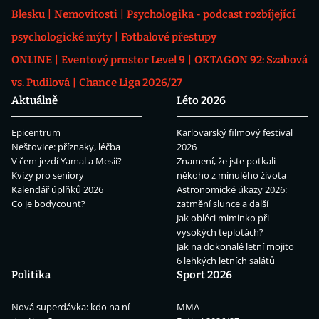
Blesku
Nemovitosti
Psychologika - podcast rozbíjející
psychologické mýty
Fotbalové přestupy
ONLINE
Eventový prostor Level 9
OKTAGON 92: Szabová
vs. Pudilová
Chance Liga 2026/27
Aktuálně
Léto 2026
Epicentrum
Karlovarský filmový festival
Neštovice: příznaky, léčba
2026
V čem jezdí Yamal a Mesii?
Znamení, že jste potkali
Kvízy pro seniory
někoho z minulého života
Kalendář úplňků 2026
Astronomické úkazy 2026:
Co je bodycount?
zatmění slunce a další
Jak obléci miminko při
vysokých teplotách?
Jak na dokonalé letní mojito
6 lehkých letních salátů
Politika
Sport 2026
Nová superdávka: kdo na ní
MMA