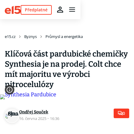
Předplatné
e15.cz
Byznys
Průmysl a energetika
Klíčová část pardubické chemičky
Synthesia je na prodej. Colt chce
mít majoritu ve výrobci
nitrocelulózy
Ondřej Souček
0
16. června 2025
·
16:36