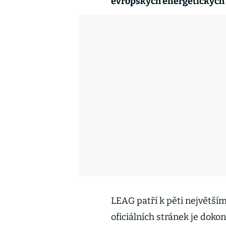
evropských energetických 
LEAG patří k pěti největší
oficiálních stránek je doko