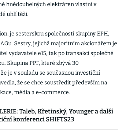
 hnědouhelných elektráren vlastní v
é uhlí těží.
ion, je sesterskou společností skupiny EPH,
EAGu. Sestry, jejichž majoritním akcionářem je
tel vydavatele e15, tak po transakci společně
ku. Skupina PPF, které zbývá 30
že je v souladu se současnou investiční
 uvedla, že se chce soustředit především na
nikace, média a e-commerce.
RIE: Taleb, Křetínský, Younger a další
tiční konferenci SHIFTS23