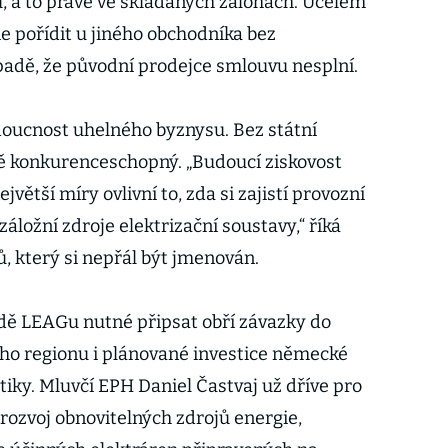
, a to právě ve skládaných zálohách. Účelem
ie pořídit u jiného obchodníka bez
adě, že původní prodejce smlouvu nesplní.
udoucnost uhelného byznysu. Bez státní
 konkurenceschopný. „Budoucí ziskovost
jvětší míry ovlivní to, zda si zajistí provozní
áložní zdroje elektrizační soustavy,“ říká
ů, který si nepřál být jmenován.
adě LEAGu nutné připsat obří závazky do
ho regionu i plánované investice německé
iky. Mluvčí EPH Daniel Častvaj už dříve pro
rozvoj obnovitelných zdrojů energie,