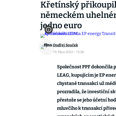
Křetínský přikoupil
německém uhelném 
jedno euro
Ondřej Souček
19. října 2023
·
15:36
Společnost PPF dokončila p
LEAG, kupujícím je EP ener
chystané transakci už média
prozradila, že investiční s
přestože se jeho účetní hod
mluvčího k transakci přive