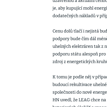
uzavřenou a aktuální cenou
je, aby kupující mohl energ
dodatečných nákladů v příp
Cenu dolů tlačí i nejistá b
podpory bude čím dál méně
uhelných elektráren tak z ne
podporu státu alespoň pro z
zdroj z energetických kruh
K tomu je podle něj v příp
budoucí rekultivace uhelné
společnosti do nové energet
HN uvedl, že LEAG chce na 