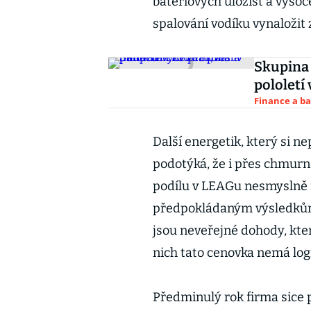
bateriových úložišť a vyso
spalování vodíku vynaložit 
Skupina 
pololetí 
Finance a b
Další energetik, který si n
podotýká, že i přes chmurn
podílu v LEAGu nesmyslně 
předpokládaným výsledkům 
jsou neveřejné dohody, kter
nich tato cenovka nemá log
Předminulý rok firma sice pr