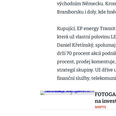
východním Německu. Kromě
Braniborsku i doly, kde hněd
Kupující, EP energy Transit
která už vlastní polovinu L
Daniel Křetínský, spolumaji
drží 70 procent akcií podni
procent, prodej komentuje, 
strategií skupiny. Už dříve
finanční služby, telekomu
FOTOGALE
na inves
SHIFTS