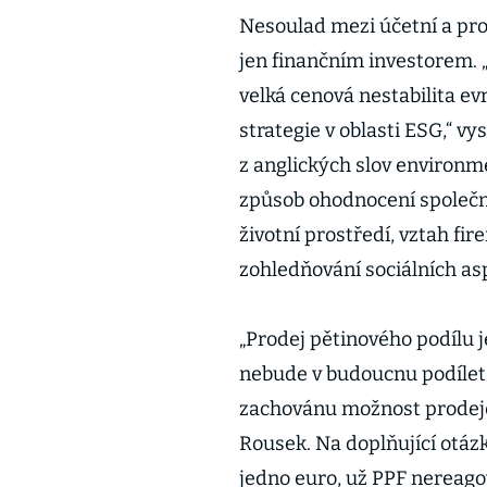
Nesoulad mezi účetní a prod
jen finančním investorem. 
velká cenová nestabilita e
strategie v oblasti ESG,“ v
z anglických slov environme
způsob ohodnocení společnos
životní prostředí, vztah fi
zohledňování sociálních aspe
„Prodej pětinového podílu j
nebude v budoucnu podílet
zachovánu možnost prodeje 
Rousek. Na doplňující otázk
jedno euro, už PPF nereago