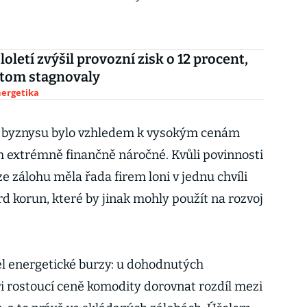
oletí zvýšil provozní zisk o 12 procent,
itom stagnovaly
nergetika
o byznysu bylo vzhledem k vysokým cenám
h extrémně finančně náročné. Kvůli povinnosti
e zálohu měla řada firem loni v jednu chvíli
rd korun, které by jinak mohly použít na rozvoj
l energetické burzy: u dohodnutých
i rostoucí ceně komodity dorovnat rozdíl mezi