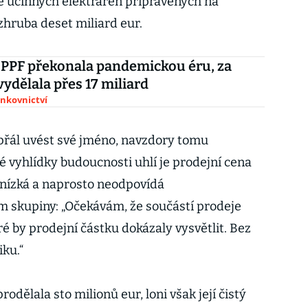
ce účinných elektráren připravených na
zhruba deset miliard eur.
PPF překonala pandemickou éru, za
vydělala přes 17 miliard
ankovnictví
epřál uvést své jméno, navzdory tomu
é vyhlídky budoucnosti uhlí je prodejní cena
nízká a naprosto neodpovídá
skupiny: „Očekávám, že součástí prodeje
é by prodejní částku dokázaly vysvětlit. Bez
iku.“
odělala sto milionů eur, loni však její čistý