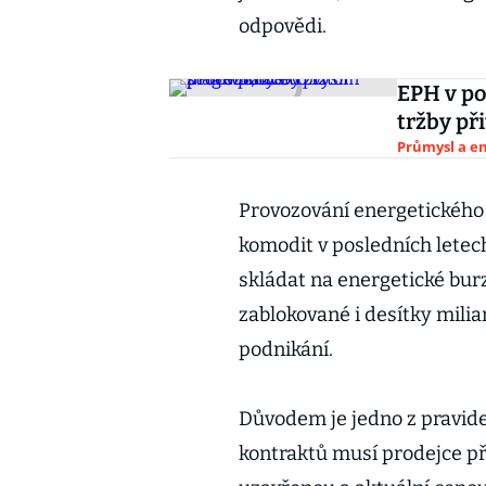
odpovědi.
EPH v pol
tržby př
Průmysl a e
Provozování energetickéh
komodit v posledních letec
skládat na energetické burz
zablokované i desítky milia
podnikání.
Důvodem je jedno z pravide
kontraktů musí prodejce př