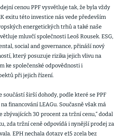
ejní cenou PPF vysvětluje tak, že byla vždy
„K exitu této investice nás vede především
vropských energetických trhů a také naše
ysvětluje mluvčí společnosti Leoš Rousek. ESG,
ntal, social and governance, přináší nový
tí, který posuzuje rizika jejich vlivu na
rem ke společenské odpovědnosti i
ktů při jejich řízení.
e součástí širší dohody, podle které se PPF
 na financování LEAGu. Současně však má
zbývajících 30 procent za tržní cenu,“ dodal
u, zda tržní ceně odpovídá i nynější prodej za
vala. EPH nechala dotazy e15 zcela bez