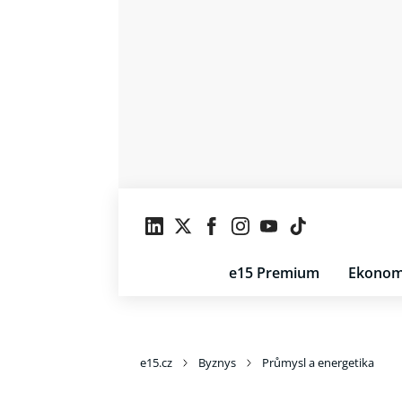
e15 Premium
Ekonom
e15.cz
Byznys
Průmysl a energetika