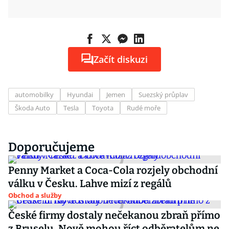
Začít diskuzi
automobilky
Hyundai
Jemen
Suezský průplav
Škoda Auto
Tesla
Toyota
Rudé moře
Doporučujeme
Penny Market a Coca-Cola rozjely obchodní
válku v Česku. Lahve mizí z regálů
Obchod a služby
České firmy dostaly nečekanou zbraň přímo
z Bruselu. Nově mohou říct odběratelům ne