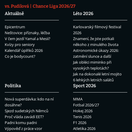
vs. Pudilová
Chance Liga 2026/27
Aktuálně
Léto 2026
Epicentrum
Karlovarský filmový festival
Neštovice: příznaky, léčba
2026
V čem jezdí Yamal a Mesii?
Znamení, že jste potkali
Kvízy pro seniory
někoho z minulého života
Kalendář úplňků 2026
Astronomické úkazy 2026:
Co je bodycount?
zatmění slunce a další
Jak obléci miminko při
vysokých teplotách?
Jak na dokonalé letní mojito
6 lehkých letních salátů
Politika
Sport 2026
Nová superdávka: kdo na ní
MMA
dosáhne?
Fotbal 2026/27
Sjezd sudetských Němců
Hokej 2026
Proč vláda zavádí EET?
Tenis 2026
Padni komu padni
F1 2026
Výpověď z práce vzor
Atletika 2026