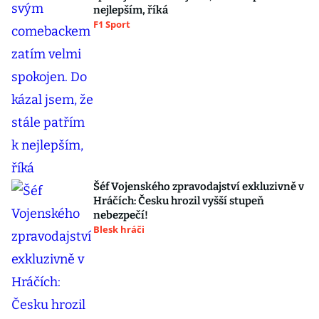
nejlepším, říká
F1 Sport
Šéf Vojenského zpravodajství exkluzivně v
Hráčích: Česku hrozil vyšší stupeň
nebezpečí!
Blesk hráči