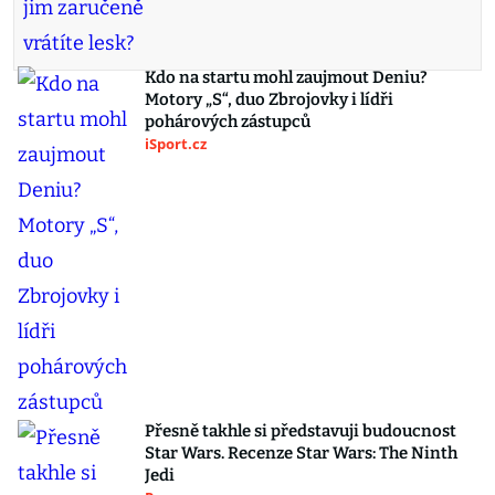
Kdo na startu mohl zaujmout Deniu?
Motory „S“, duo Zbrojovky i lídři
pohárových zástupců
iSport.cz
Přesně takhle si představuji budoucnost
Star Wars. Recenze Star Wars: The Ninth
Jedi