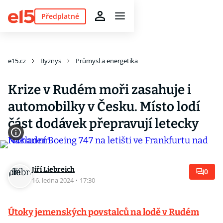
Předplatné
e15.cz
Byznys
Průmysl a energetika
Krize v Rudém moři zasahuje i
automobilky v Česku. Místo lodí
část dodávek přepravují letecky
Jiří Liebreich
0
16. ledna 2024
·
17:30
Útoky jemenských povstalců na lodě v Rudém