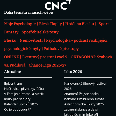
Další témata z našich webů
Moje Psychologie
Blesk Tlapky
Hráči na Blesku
iSport
Fantasy
Spotřebitelské testy
Blesku
Nemovitosti
Psychologika - podcast rozbíjející
psychologické mýty
Fotbalové přestupy
ONLINE
Eventový prostor Level 9
OKTAGON 92: Szabová
vs. Pudilová
Chance Liga 2026/27
Aktuálně
Léto 2026
Epicentrum
Karlovarský filmový festival
Neštovice: příznaky, léčba
2026
V čem jezdí Yamal a Mesii?
Znamení, že jste potkali
Kvízy pro seniory
někoho z minulého života
Kalendář úplňků 2026
Astronomické úkazy 2026:
Co je bodycount?
zatmění slunce a další
Jak obléci miminko při