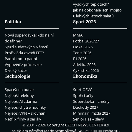
vysokých teplotách?
Jak na dokonalé letní mojito
6 lehkých letních salátů
Politika
Sport 2026
Nová superdávka: kdo na ní
MMA
dosáhne?
Fotbal 2026/27
Sjezd sudetských Němců
Hokej 2026
Proč vláda zavádí EET?
Tenis 2026
Padni komu padni
F1 2026
Výpověď z práce vzor
Atletika 2026
Divoký kačer
Cyklistika 2026
Technologie
Ekonomika
SpaceX na burze
Smrt OSVČ
Nejlepší telefony
Spořicí účty
Nejlepší AI zdarma
Superdávka – změny
Nejlepší chytré hodinky
Důchody 2027
Nejlepší VPN – srovnání
Minimální mzda 2027
Netflix filmy a seriály
Senior Pas – slevy
© 2001 - 2026 Copyright
CZECH NEWS CENTER a.s.
se sídlem náměstí Marie Schmolkové 3493/1, 100 00 Praha 10 -