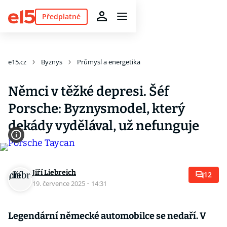
Předplatné
e15.cz
Byznys
Průmysl a energetika
Němci v těžké depresi. Šéf
Porsche: Byznysmodel, který
dekády vydělával, už nefunguje
Jiří Liebreich
12
19. července 2025
·
14:31
Legendární německé automobilce se nedaří. V