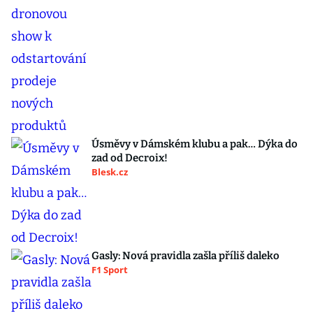
Úsměvy v Dámském klubu a pak… Dýka do
zad od Decroix!
Blesk.cz
Gasly: Nová pravidla zašla příliš daleko
F1 Sport