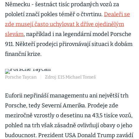
Německu - šestnáct tisíc prodaných vozů za
pololetí značí pokles téměř o čtvrtinu.
Dealeři se
zde musejí často uchylovat k dříve ojedinělým
slevám
, například i na legendární model Porsche
911. Někteří prodejci přirovnávají situaci k dobám
finanční krize.
Porsche Taycan
|
Zdroj: E15 Michael Tomeš
Euforii nepřináší managementu ani největší trh
Porsche, tedy Severní Amerika. Prodeje zde
meziročně vzrostly o desetinu na 43,5 tisíce vozů,
pohled na trh však zásadně ovlivňují obavy o jeho
budoucnost. Prezident USA Donald Trump zavádí