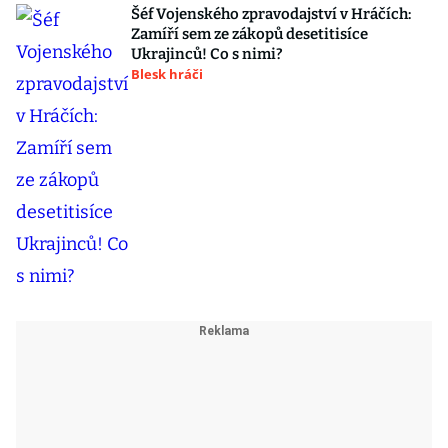
Šéf Vojenského zpravodajství v Hráčích:
Zamíří sem ze zákopů desetitisíce
Ukrajinců! Co s nimi?
Blesk hráči