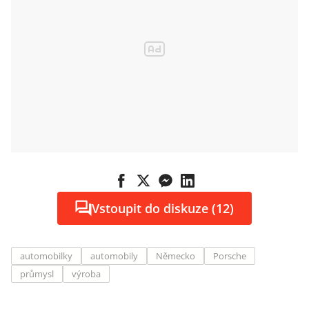
Vstoupit do diskuze (12)
automobilky
automobily
Německo
Porsche
průmysl
výroba