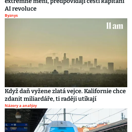
extrémně mění, předpovídají čeští kapitáni
AI revoluce
Byznys
Když daň vyžene zlatá vejce. Kalifornie chce
zdanit miliardáře, ti raději utíkají
Názory a analýzy