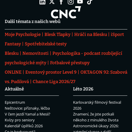
Další témata z našich webů
Moje Psychologie
Blesk Tlapky
Hráči na Blesku
iSport
Fantasy
Spotřebitelské testy
Blesku
Nemovitosti
Psychologika - podcast rozbíjející
psychologické mýty
Fotbalové přestupy
ONLINE
Eventový prostor Level 9
OKTAGON 92: Szabová
vs. Pudilová
Chance Liga 2026/27
Aktuálně
Léto 2026
Epicentrum
Karlovarský filmový festival
Neštovice: příznaky, léčba
2026
V čem jezdí Yamal a Mesii?
Znamení, že jste potkali
Kvízy pro seniory
někoho z minulého života
Kalendář úplňků 2026
Astronomické úkazy 2026:
Co je bodycount?
zatmění slunce a další