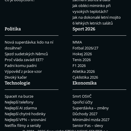
Jak obléci miminko při
vysokých teplotách?
Jak na dokonalé letní mojito
6 lehkých letních salátů
Politika
Sport 2026
Nová superdávka: kdo na ní
MMA
dosáhne?
Fotbal 2026/27
Sjezd sudetských Němců
Hokej 2026
Proč vláda zavádí EET?
Tenis 2026
Padni komu padni
F1 2026
Výpověď z práce vzor
Atletika 2026
Divoký kačer
Cyklistika 2026
Technologie
Ekonomika
SpaceX na burze
Smrt OSVČ
Nejlepší telefony
Spořicí účty
Nejlepší AI zdarma
Superdávka – změny
Nejlepší chytré hodinky
Důchody 2027
Nejlepší VPN – srovnání
Minimální mzda 2027
Netflix filmy a seriály
Senior Pas – slevy