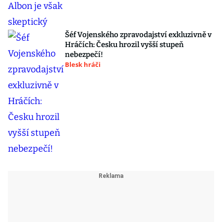
Šéf Vojenského zpravodajství exkluzivně v
Hráčích: Česku hrozil vyšší stupeň
nebezpečí!
Blesk hráči