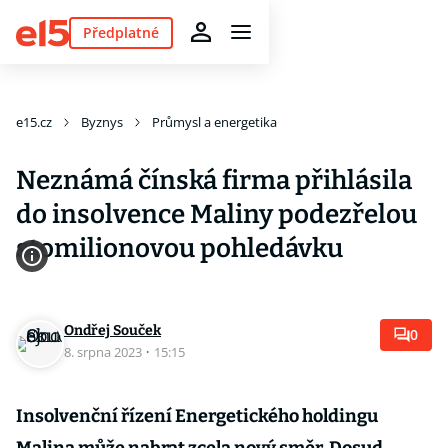
Předplatné
e15.cz
Byznys
Průmysl a energetika
Neznámá čínská firma přihlásila
do insolvence Maliny podezřelou
stomilionovou pohledávku
Ondřej Souček
0
8. srpna 2023
·
15:15
Insolvenční řízení Energetického holdingu