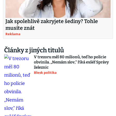
Jak spolehlivě zakryjete šediny? Tohle
musíte znát
Reklama
Články z jiných titulů
V trezoru měl 80 milionů, teď ho policie
obvinila. „Nemám slov,“ říká exšéf Správy
železnic
Blesk politika