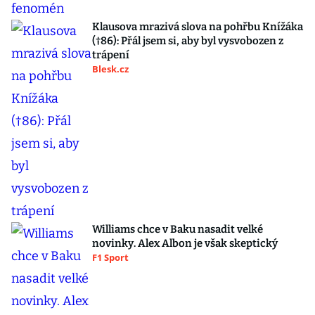
Klausova mrazivá slova na pohřbu Knížáka
(†86): Přál jsem si, aby byl vysvobozen z
trápení
Blesk.cz
Williams chce v Baku nasadit velké
novinky. Alex Albon je však skeptický
F1 Sport