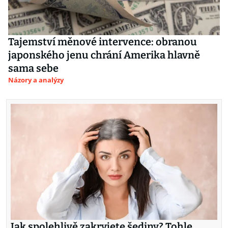
Tajemství měnové intervence: obranou
japonského jenu chrání Amerika hlavně
sama sebe
Názory a analýzy
Jak spolehlivě zakryjete šediny? Tohle