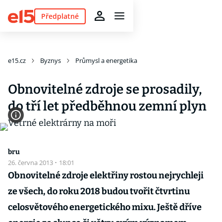
Předplatné
e15.cz
Byznys
Průmysl a energetika
Obnovitelné zdroje se prosadily,
do tří let předběhnou zemní plyn
bru
26. června 2013
·
18:01
Obnovitelné zdroje elektřiny rostou nejrychleji
ze všech, do roku 2018 budou tvořit čtvrtinu
celosvětového energetického mixu. Ještě dříve