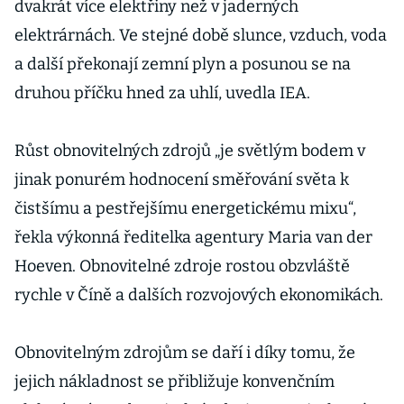
dvakrát více elektřiny než v jaderných
elektrárnách. Ve stejné době slunce, vzduch, voda
a další překonají zemní plyn a posunou se na
druhou příčku hned za uhlí, uvedla IEA.
Růst obnovitelných zdrojů „je světlým bodem v
jinak ponurém hodnocení směřování světa k
čistšímu a pestřejšímu energetickému mixu“,
řekla výkonná ředitelka agentury Maria van der
Hoeven. Obnovitelné zdroje rostou obzvláště
rychle v Číně a dalších rozvojových ekonomikách.
Obnovitelným zdrojům se daří i díky tomu, že
jejich nákladnost se přibližuje konvenčním