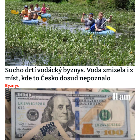
Sucho drtí vodácký byznys. Voda zmizela i z
míst, kde to Česko dosud nepoznalo
Byznys