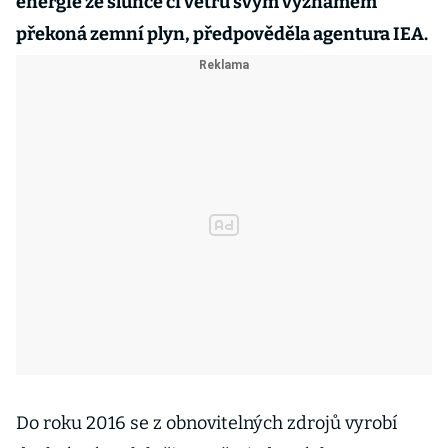
energie ze slunce či větru svým významem
překoná zemní plyn, předpověděla agentura IEA.
Do roku 2016 se z obnovitelných zdrojů vyrobí