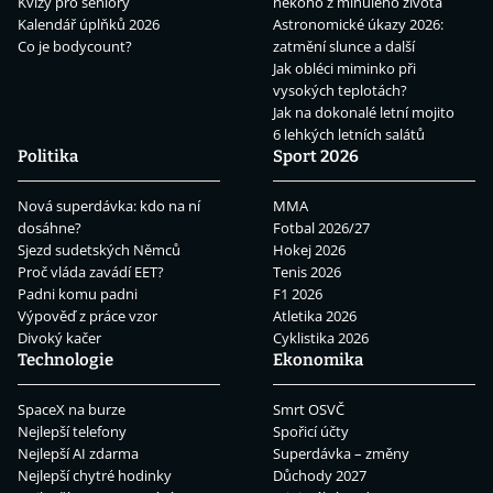
Kvízy pro seniory
někoho z minulého života
Kalendář úplňků 2026
Astronomické úkazy 2026:
Co je bodycount?
zatmění slunce a další
Jak obléci miminko při
vysokých teplotách?
Jak na dokonalé letní mojito
6 lehkých letních salátů
Politika
Sport 2026
Nová superdávka: kdo na ní
MMA
dosáhne?
Fotbal 2026/27
Sjezd sudetských Němců
Hokej 2026
Proč vláda zavádí EET?
Tenis 2026
Padni komu padni
F1 2026
Výpověď z práce vzor
Atletika 2026
Divoký kačer
Cyklistika 2026
Technologie
Ekonomika
SpaceX na burze
Smrt OSVČ
Nejlepší telefony
Spořicí účty
Nejlepší AI zdarma
Superdávka – změny
Nejlepší chytré hodinky
Důchody 2027