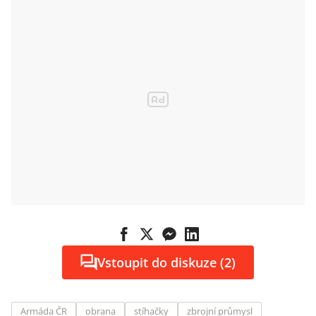
Vstoupit do diskuze (2)
Armáda ČR
obrana
stíhačky
zbrojní průmysl