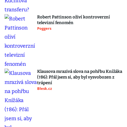
Robert Pattinson oživí kontroverzní
televizní fenomén
Poggers
Klausova mrazivá slova na pohřbu Knížáka
(†86): Přál jsem si, aby byl vysvobozen z
trápení
Blesk.cz