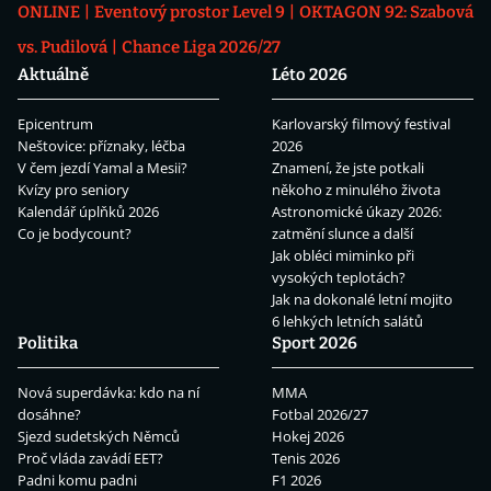
ONLINE
Eventový prostor Level 9
OKTAGON 92: Szabová
vs. Pudilová
Chance Liga 2026/27
Aktuálně
Léto 2026
Epicentrum
Karlovarský filmový festival
Neštovice: příznaky, léčba
2026
V čem jezdí Yamal a Mesii?
Znamení, že jste potkali
Kvízy pro seniory
někoho z minulého života
Kalendář úplňků 2026
Astronomické úkazy 2026:
Co je bodycount?
zatmění slunce a další
Jak obléci miminko při
vysokých teplotách?
Jak na dokonalé letní mojito
6 lehkých letních salátů
Politika
Sport 2026
Nová superdávka: kdo na ní
MMA
dosáhne?
Fotbal 2026/27
Sjezd sudetských Němců
Hokej 2026
Proč vláda zavádí EET?
Tenis 2026
Padni komu padni
F1 2026