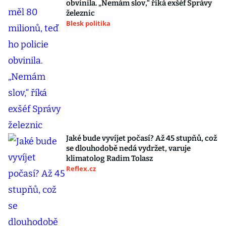
obvinila. „Nemám slov,“ říká exšéf Správy
železnic
Blesk politika
Jaké bude vyvíjet počasí? Až 45 stupňů, což
se dlouhodobě nedá vydržet, varuje
klimatolog Radim Tolasz
Reflex.cz