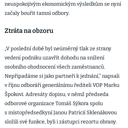
neuspokojivým ekonomickým výsledkům se nyní
začaly bouřit tamní odbory.
Ztráta na obzoru
„V poslední době byl neúměrný tlak ze strany
vedení podniku uzavřít dohodu na snížení
osobního ohodnocení všech zaměstnanců.
Nepřipadáme si jako partneři k jednání,“ napsali
v říjnu odboráři generálnímu řediteli VOP Marku
Špokovi. Adresáty dopisu, v němž předseda
odborové organizace Tomáš Sýkora spolu
s místopředsedkyní Janou Patricií Sklenákovou
složili své funkce, byli i zástupci rezortu obrany.