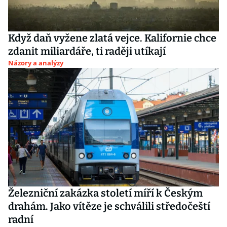
Když daň vyžene zlatá vejce. Kalifornie chce
zdanit miliardáře, ti raději utíkají
Názory a analýzy
Železniční zakázka století míří k Českým
drahám. Jako vítěze je schválili středočeští
radní