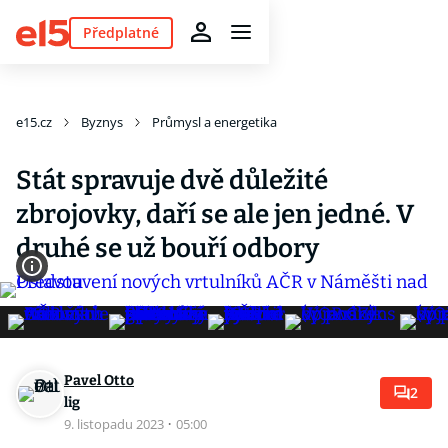
Předplatné
e15.cz
Byznys
Průmysl a energetika
Stát spravuje dvě důležité
zbrojovky, daří se ale jen jedné. V
druhé se už bouří odbory
Pavel Otto
2
lig
9. listopadu 2023
·
05:00