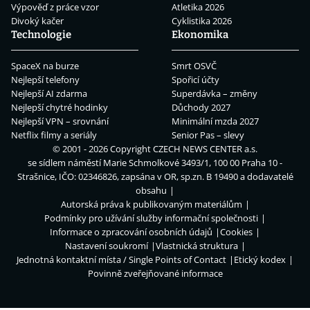
Výpověď z práce vzor
Atletika 2026
Divoký kačer
Cyklistika 2026
Technologie
Ekonomika
SpaceX na burze
Smrt OSVČ
Nejlepší telefony
Spořicí účty
Nejlepší AI zdarma
Superdávka – změny
Nejlepší chytré hodinky
Důchody 2027
Nejlepší VPN – srovnání
Minimální mzda 2027
Netflix filmy a seriály
Senior Pas – slevy
© 2001 - 2026 Copyright
CZECH NEWS CENTER a.s.
se sídlem náměstí Marie Schmolkové 3493/1, 100 00 Praha 10 -
Strašnice, IČO: 02346826, zapsána v OR, sp.zn. B 19490 a dodavatelé
obsahu
Autorská práva k publikovaným materiálům
Podmínky pro užívání služby informační společnosti
Informace o zpracování osobních údajů
Cookies
Nastavení soukromí
Vlastnická struktura
Jednotná kontaktní místa / Single Points of Contact
Etický kodex
Povinně zveřejňované informace