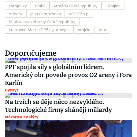
zbrojovky
Praha
Armáda České republiky
Ukrajina
odbory
Jana Černochová
VOP CZ s.p.
Ministerstvo obrany České republiky
Lockheed Martin F-35 Lightning II
projekt
Vop
Doporučujeme
PPF spojila síly s globálním lídrem.
Americký obr povede provoz O2 areny i Fora
Karlín
Byznys
Na trzích se děje něco nezvyklého.
Technologické firmy shánějí miliardy
Názory a analýzy