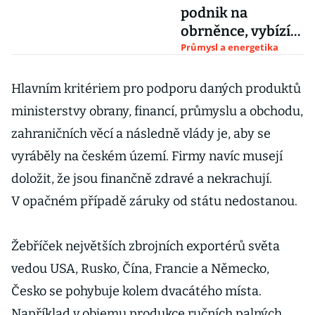
podnik na
obrněnce, vybízí
německý
Průmysl a energetika
Rheinmetall
Hlavním kritériem pro podporu daných produktů
ministerstvy obrany, financí, průmyslu a obchodu,
zahraničních věcí a následně vlády je, aby se
vyráběly na českém území. Firmy navíc musejí
doložit, že jsou finančně zdravé a nekrachují.
V opačném případě záruky od státu nedostanou.
Žebříček největších zbrojních exportérů světa
vedou USA, Rusko, Čína, Francie a Německo,
Česko se pohybuje kolem dvacátého místa.
Například v objemu produkce ručních palných