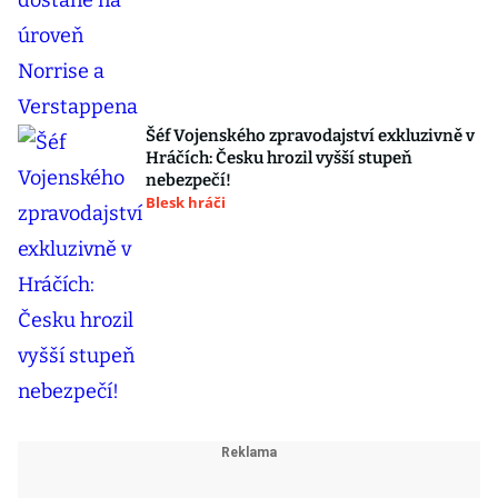
Šéf Vojenského zpravodajství exkluzivně v
Hráčích: Česku hrozil vyšší stupeň
nebezpečí!
Blesk hráči