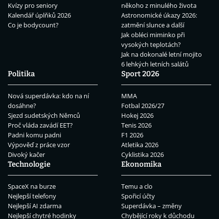
Kvízy pro seniory
někoho z minulého života
Kalendář úplňků 2026
Astronomické úkazy 2026:
Co je bodycount?
zatmění slunce a další
Jak obléci miminko při
vysokých teplotách?
Jak na dokonalé letní mojito
6 lehkých letních salátů
Politika
Sport 2026
Nová superdávka: kdo na ní
MMA
dosáhne?
Fotbal 2026/27
Sjezd sudetských Němců
Hokej 2026
Proč vláda zavádí EET?
Tenis 2026
Padni komu padni
F1 2026
Výpověď z práce vzor
Atletika 2026
Divoký kačer
Cyklistika 2026
Technologie
Ekonomika
SpaceX na burze
Temu a clo
Nejlepší telefony
Spořicí účty
Nejlepší AI zdarma
Superdávka – změny
Nejlepší chytré hodinky
Chybějící roky k důchodu