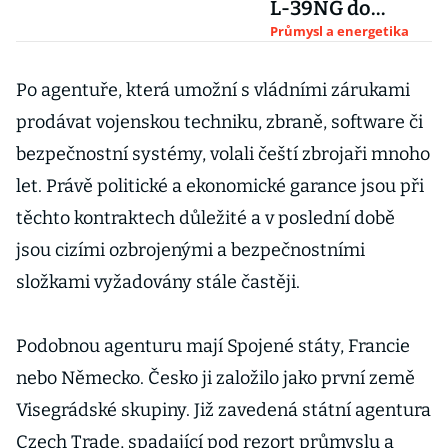
L-39NG do
Trenčína, nabízí
Průmysl a energetika
Aero Slovensku
Po agentuře, která umožní s vládními zárukami
prodávat vojenskou techniku, zbraně, software či
bezpečnostní systémy, volali čeští zbrojaři mnoho
let. Právě politické a ekonomické garance jsou při
těchto kontraktech důležité a v poslední době
jsou cizími ozbrojenými a bezpečnostními
složkami vyžadovány stále častěji.
Podobnou agenturu mají Spojené státy, Francie
nebo Německo. Česko ji založilo jako první země
Visegrádské skupiny. Již zavedená státní agentura
Czech Trade, spadající pod rezort průmyslu a