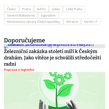
Česko
Praha
NATO
vláda
LOM Praha
Severní Makedonie
Jugoslávie
Ministerstvo obrany České republiky
Mil Mi-8
Mil Mi-17
Doporučujeme
Železniční zakázka století míří k Českým
drahám. Jako vítěze je schválili středočeští
radní
Doprava a logistika