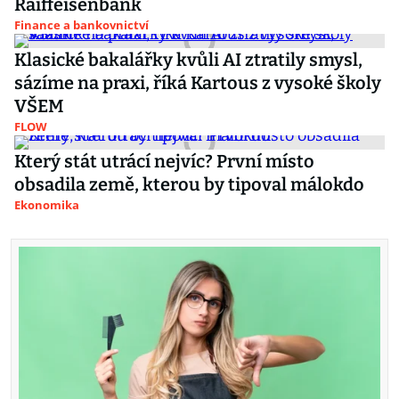
Raiffeisenbank
Finance a bankovnictví
Klasické bakalářky kvůli AI ztratily smysl,
sázíme na praxi, říká Kartous z vysoké školy
VŠEM
FLOW
Který stát utrácí nejvíc? První místo
obsadila země, kterou by tipoval málokdo
Ekonomika