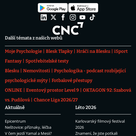
Další témata z našich webů
Moje Psychologie
Blesk Tlapky
Hráči na Blesku
iSport
Fantasy
Spotřebitelské testy
Blesku
Nemovitosti
Psychologika - podcast rozbíjející
psychologické mýty
Fotbalové přestupy
ONLINE
Eventový prostor Level 9
OKTAGON 92: Szabová
vs. Pudilová
Chance Liga 2026/27
Aktuálně
Léto 2026
Epicentrum
Karlovarský filmový festival
Neštovice: příznaky, léčba
2026
V čem jezdí Yamal a Mesii?
Znamení, že jste potkali