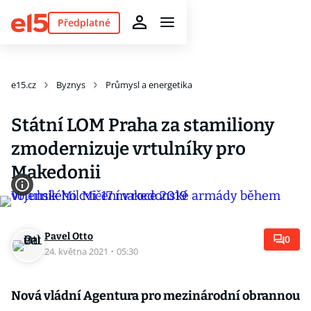
Předplatné
e15.cz
Byznys
Průmysl a energetika
Státní LOM Praha za stamiliony
zmodernizuje vrtulníky pro
Makedonii
Pavel Otto
0
24. května 2021
·
05:30
Nová vládní Agentura pro mezinárodní obrannou