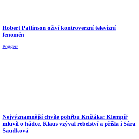
Robert Pattinson oživí kontroverzní televizní
fenomén
Poggers
Nejvýznamnější chvíle pohřbu Knížáka: Klempíř
mluvil o hádce, Klaus vzýval rebelství a přišla i Sára
Saudková