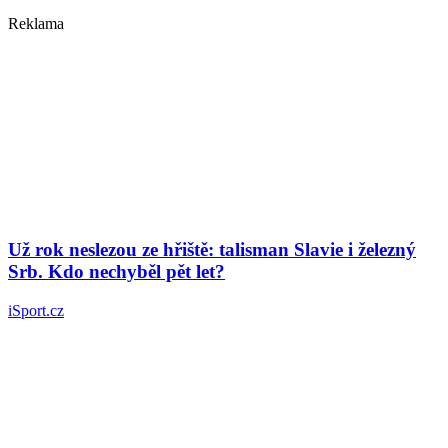
Reklama
Už rok neslezou ze hřiště: talisman Slavie i železný
Srb. Kdo nechyběl pět let?
iSport.cz