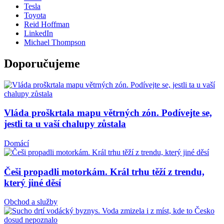
Tesla
Toyota
Reid Hoffman
LinkedIn
Michael Thompson
Doporučujeme
Vláda proškrtala mapu větrných zón. Podívejte se,
jestli ta u vaší chalupy zůstala
Domácí
Češi propadli motorkám. Král trhu těží z trendu,
který jiné děsí
Obchod a služby