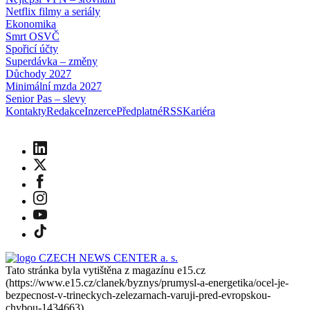
Netflix filmy a seriály
Ekonomika
Smrt OSVČ
Spořicí účty
Superdávka – změny
Důchody 2027
Minimální mzda 2027
Senior Pas – slevy
Kontakty
Redakce
Inzerce
Předplatné
RSS
Kariéra
Tato stránka byla vytištěna z magazínu e15.cz
(
https://www.e15.cz/clanek/byznys/prumysl-a-energetika/ocel-je-
bezpecnost-v-trineckych-zelezarnach-varuji-pred-evropskou-
chybou-1434663
).