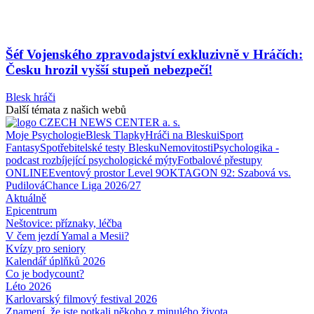
Šéf Vojenského zpravodajství exkluzivně v Hráčích:
Česku hrozil vyšší stupeň nebezpečí!
Blesk hráči
Další témata z našich webů
Moje Psychologie
Blesk Tlapky
Hráči na Blesku
iSport
Fantasy
Spotřebitelské testy Blesku
Nemovitosti
Psychologika -
podcast rozbíjející psychologické mýty
Fotbalové přestupy
ONLINE
Eventový prostor Level 9
OKTAGON 92: Szabová vs.
Pudilová
Chance Liga 2026/27
Aktuálně
Epicentrum
Neštovice: příznaky, léčba
V čem jezdí Yamal a Mesii?
Kvízy pro seniory
Kalendář úplňků 2026
Co je bodycount?
Léto 2026
Karlovarský filmový festival 2026
Znamení, že jste potkali někoho z minulého života