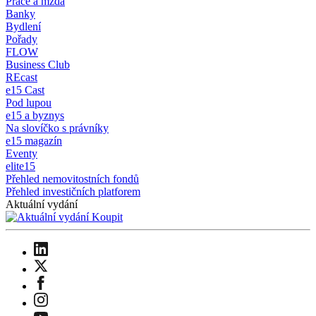
Práce a mzda
Banky
Bydlení
Pořady
FLOW
Business Club
REcast
e15 Cast
Pod lupou
e15 a byznys
Na slovíčko s právníky
e15 magazín
Eventy
elite15
Přehled nemovitostních fondů
Přehled investičních platforem
Aktuální vydání
Koupit