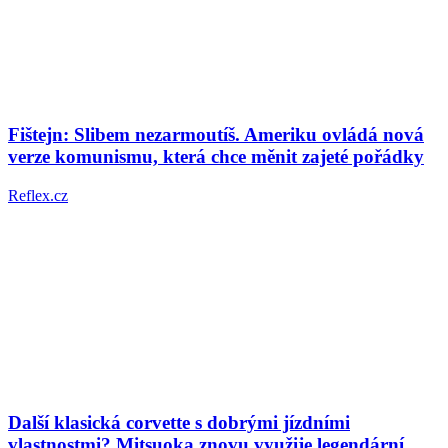
Fištejn: Slibem nezarmoutíš. Ameriku ovládá nová
verze komunismu, která chce měnit zajeté pořádky
Reflex.cz
Další klasická corvette s dobrými jízdními
vlastnostmi? Mitsuoka znovu využije legendární