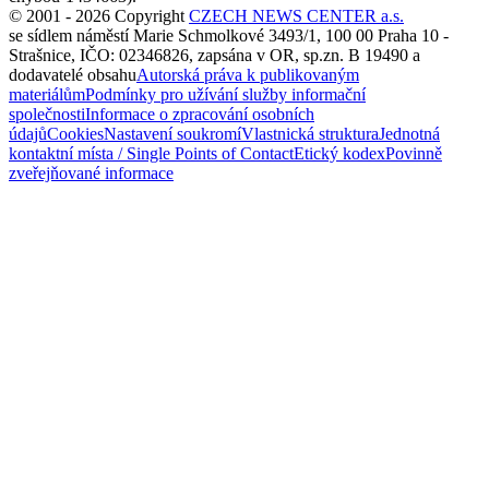
© 2001 - 2026 Copyright
CZECH NEWS CENTER a.s.
se sídlem náměstí Marie Schmolkové 3493/1, 100 00 Praha 10 -
Strašnice, IČO: 02346826, zapsána v OR, sp.zn. B 19490 a
dodavatelé obsahu
Autorská práva k publikovaným
materiálům
Podmínky pro užívání služby informační
společnosti
Informace o zpracování osobních
údajů
Cookies
Nastavení soukromí
Vlastnická struktura
Jednotná
kontaktní místa / Single Points of Contact
Etický kodex
Povinně
zveřejňované informace