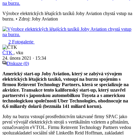
Výrobce elektrických létajících taxíků Joby Aviation chystá vstup na
burzu.
•
Zdroj: Joby Aviation
2
Fotogalerie
ČTK
,
vku
24. února 2021
·
15:34
Diskuze (
0
)
Americký start-up Joby Aviation, který se zabývá vývojem
elektrických létajících taxíků, vstoupí na burzu spojením s
firmou Reinvent Technology Partners, která se specializuje na
akvizice. Transakce tento kalifornský start-up, který uzavřel
partnerství s japonskou automobilkou Toyota a s americkou
technologickou společností Uber Technologies, ohodnocuje na
6,6 miliardy dolarů (bezmála 141 miliard korun).
Joby na burzu vstoupí prostřednictvím takzvané firmy SPAC jako
první vývojář elektrických strojů s vertikálním vzletem a přistáním,
označovaným eVTOL. Firmu Reinvent Technology Partners vedou
spoluzakladatel sociální sítě LinkedIn Reid Hoffman, zakladatel