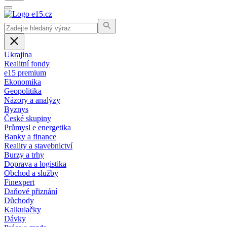
Ukrajina
Realitní fondy
e15 premium
Ekonomika
Geopolitika
Názory a analýzy
Byznys
České skupiny
Průmysl e energetika
Banky a finance
Reality a stavebnictví
Burzy a trhy
Doprava a logistika
Obchod a služby
Finexpert
Daňové přiznání
Důchody
Kalkulačky
Dávky