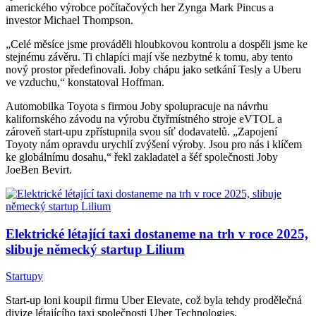
amerického výrobce počítačových her Zynga Mark Pincus a
investor Michael Thompson.
„Celé měsíce jsme prováděli hloubkovou kontrolu a dospěli jsme ke
stejnému závěru. Ti chlapíci mají vše nezbytné k tomu, aby tento
nový prostor předefinovali. Joby chápu jako setkání Tesly a Uberu
ve vzduchu,“ konstatoval Hoffman.
Automobilka Toyota s firmou Joby spolupracuje na návrhu
kalifornského závodu na výrobu čtyřmístného stroje eVTOL a
zároveň start-upu zpřístupnila svou síť dodavatelů. „Zapojení
Toyoty nám opravdu urychlí zvýšení výroby. Jsou pro nás i klíčem
ke globálnímu dosahu,“ řekl zakladatel a šéf společnosti Joby
JoeBen Bevirt.
Elektrické létající taxi dostaneme na trh v roce 2025,
slibuje německý startup Lilium
Startupy
Start-up loni koupil firmu Uber Elevate, což byla tehdy prodělečná
divize létajícího taxi společnosti Uber Technologies.