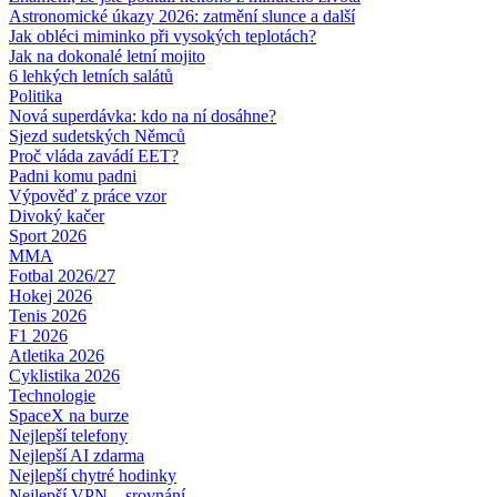
Astronomické úkazy 2026: zatmění slunce a další
Jak obléci miminko při vysokých teplotách?
Jak na dokonalé letní mojito
6 lehkých letních salátů
Politika
Nová superdávka: kdo na ní dosáhne?
Sjezd sudetských Němců
Proč vláda zavádí EET?
Padni komu padni
Výpověď z práce vzor
Divoký kačer
Sport 2026
MMA
Fotbal 2026/27
Hokej 2026
Tenis 2026
F1 2026
Atletika 2026
Cyklistika 2026
Technologie
SpaceX na burze
Nejlepší telefony
Nejlepší AI zdarma
Nejlepší chytré hodinky
Nejlepší VPN – srovnání