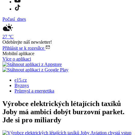
Počasí
dnes
27
°C
Odebírejte náš newsletter!
Přihlásit se k rozesílce
Mobilní aplikace
Více o aplikaci
e15.cz
Byznys
Průmysl a energetika
Výrobce elektrických létajících taxíků
Joby má ambici dobýt burzovní parket.
Jde si pro miliardy