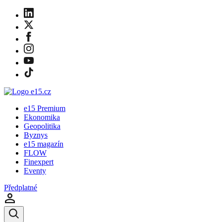
e15 Premium
Ekonomika
Geopolitika
Byznys
e15 magazín
FLOW
Finexpert
Eventy
Předplatné