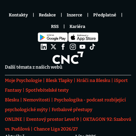
Kontakty
Redakce
Inzerce
Předplatné
RSS
Kariéra
Další témata z našich webů
Moje Psychologie
Blesk Tlapky
Hráči na Blesku
iSport
Fantasy
Spotřebitelské testy
Blesku
Nemovitosti
Psychologika - podcast rozbíjející
psychologické mýty
Fotbalové přestupy
ONLINE
Eventový prostor Level 9
OKTAGON 92: Szabová
vs. Pudilová
Chance Liga 2026/27