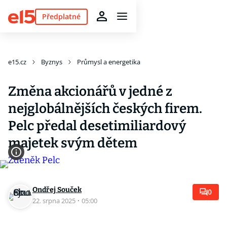
Předplatné
e15.cz
Byznys
Průmysl a energetika
Změna akcionářů v jedné z
nejglobálnějších českých firem.
Pelc předal desetimiliardový
majetek svým dětem
Ondřej Souček
0
22. srpna 2025
·
05:00