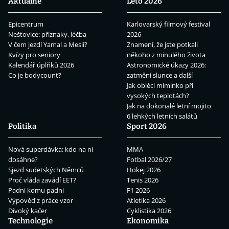
Aktuálně
Léto 2026
Epicentrum
Karlovarský filmový festival
Neštovice: příznaky, léčba
2026
V čem jezdí Yamal a Mesii?
Znamení, že jste potkali
Kvízy pro seniory
někoho z minulého života
Kalendář úplňků 2026
Astronomické úkazy 2026:
Co je bodycount?
zatmění slunce a další
Jak obléci miminko při
vysokých teplotách?
Jak na dokonalé letní mojito
6 lehkých letních salátů
Politika
Sport 2026
Nová superdávka: kdo na ní
MMA
dosáhne?
Fotbal 2026/27
Sjezd sudetských Němců
Hokej 2026
Proč vláda zavádí EET?
Tenis 2026
Padni komu padni
F1 2026
Výpověď z práce vzor
Atletika 2026
Divoký kačer
Cyklistika 2026
Technologie
Ekonomika