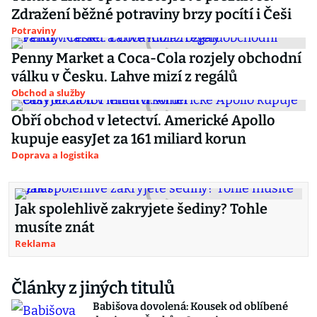
Zdražení běžné potraviny brzy pocítí i Češi
Potraviny
Penny Market a Coca-Cola rozjely obchodní
válku v Česku. Lahve mizí z regálů
Obchod a služby
Obří obchod v letectví. Americké Apollo
kupuje easyJet za 161 miliard korun
Doprava a logistika
Jak spolehlivě zakryjete šediny? Tohle
musíte znát
Reklama
Články z jiných titulů
Babišova dovolená: Kousek od oblíbené