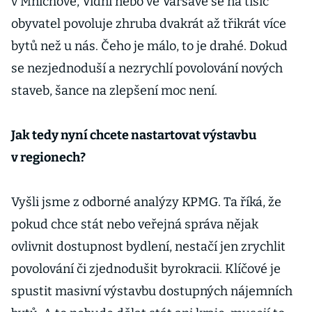
v Mnichově, Vídni nebo ve Varšavě se na tisíc
obyvatel povoluje zhruba dvakrát až třikrát více
bytů než u nás. Čeho je málo, to je drahé. Dokud
se nezjednoduší a nezrychlí povolování nových
staveb, šance na zlepšení moc není.
Jak tedy nyní chcete nastartovat výstavbu
v regionech?
Vyšli jsme z odborné analýzy KPMG. Ta říká, že
pokud chce stát nebo veřejná správa nějak
ovlivnit dostupnost bydlení, nestačí jen zrychlit
povolování či zjednodušit byrokracii. Klíčové je
spustit masivní výstavbu dostupných nájemních