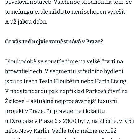
povolování staveb. Všichni se shodnou na tom, že
to nefunguje, ale nikdo to není schopen vyřešit.
A už jakou dobu.
Co vás teď nejvíc zaměstnává v Praze?
Dlouhodobě se soustředíme na velké čtvrti na
brownfieldech. V segmentu středního bydlení
jsou to třeba Tesla Hloubětín nebo Harfa Living.
V nadstandardu pak například Parková čtvrť na
Žižkově – aktuálně nejprodávanější luxusní
projekt v Praze. Připravujeme i lokalitu
u Evropské v Praze 6 s 2300 byty, na Zličíně, v Krči
nebo Nový Karlín. Vedle toho máme rovněž