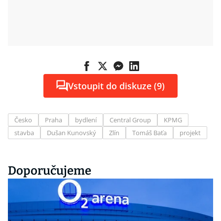
Vstoupit do diskuze (9)
Česko
Praha
bydlení
Central Group
KPMG
stavba
Dušan Kunovský
Zlín
Tomáš Baťa
projekt
Doporučujeme