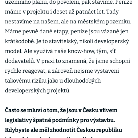
územního plánu, do povolení, pak stavíme. Peníze
máme v projektu i deset až patnáct let. Tady
nestavíme na našem, ale na městském pozemku.
Máme pevně dané etapy, peníze jsou vázané jen
krátkodobě. Je to stavitelský, nikoli developerský
model. Ale využívá naše know­‑how, tým, síť
dodavatelů. V praxi to znamená, že jsme schopni
rychle reagovat, a zároveň nejsme vystaveni
takovému riziku jako u dlouhodobých
developerských projektů.
Často se mluví o tom, že jsou v Česku vlivem
legislativy špatné podmínky pro výstavbu.
Kdybyste ale měl zhodnotit Českou republiku