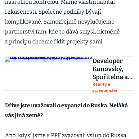
naší plnou kontrolou. Máme vlastní kapitál
i zkušenosti. Společné podniky bývají
komplikované. Samozřejmě nevylučujeme
partnerství tam, kde to dává smysl, nicméně
z principu chceme řídit projekty sami.
Developer
Kunovský,
Spořitelna a
právník Havel
Reality a
stavebnictví
spojují síly.
Mění pravidla
Dříve jste uvažovali o expanzi do Ruska. Neláká
výstavby a
vás jiná země?
míří na tisíce
bytů
Ano, kdysi jsme s PPF zvažovali vstup do Ruska,