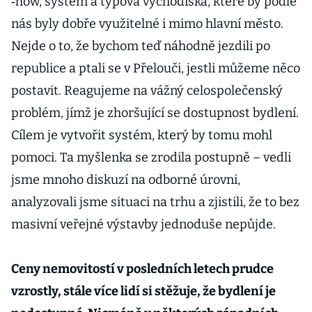
‑how, systém a typová východiska, které by podle
nás byly dobře využitelné i mimo hlavní město.
Nejde o to, že bychom teď náhodně jezdili po
republice a ptali se v Přelouči, jestli můžeme něco
postavit. Reagujeme na vážný celospolečenský
problém, jímž je zhoršující se dostupnost bydlení.
Cílem je vytvořit systém, který by tomu mohl
pomoci. Ta myšlenka se zrodila postupně – vedli
jsme mnoho diskuzí na odborné úrovni,
analyzovali jsme situaci na trhu a zjistili, že to bez
masivní veřejné výstavby jednoduše nepůjde.
Ceny nemovitostí v posledních letech prudce
vzrostly, stále více lidí si stěžuje, že bydlení je