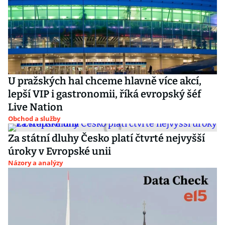
U pražských hal chceme hlavně více akcí,
lepší VIP i gastronomii, říká evropský šéf
Live Nation
Obchod a služby
Za státní dluhy Česko platí čtvrté nejvyšší
úroky v Evropské unii
Názory a analýzy