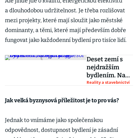
Ale jinde jde o kvalitu, energetickou efektivitu
a dlouhodobou udržitelnost. Je třeba rozlišovat
mezi projekty, které mají sloužit jako městské
dominanty, a těmi, které mají především dobře
fungovat jako každodenní bydlení pro tisíce lidí.
Deset zemí s
nejdražším
bydlením. Na
špici je agresor
Reality a stavebnictví
z východu, v
žebříčku je i
Jak velká byznysová příležitost je to pro vás?
Česko
Jednak to vnímáme jako společenskou
odpovědnost, dostupnost bydlení je zásadní