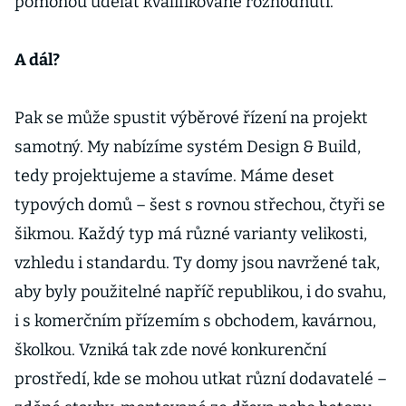
pomohou udělat kvalifikované rozhodnutí.
A dál?
Pak se může spustit výběrové řízení na projekt
samotný. My nabízíme systém Design & Build,
tedy projektujeme a stavíme. Máme deset
typových domů – šest s rovnou střechou, čtyři se
šikmou. Kaž­dý typ má různé varianty velikosti,
vzhledu i standardu. Ty domy jsou navržené tak,
aby byly použitelné napříč republikou, i do svahu,
i s komerčním přízemím s obchodem, kavárnou,
školkou. Vzniká tak zde nové konkurenční
prostředí, kde se mohou utkat různí dodavatelé –