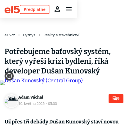
Předplatné
e15.cz
Byznys
Reality a stavebnictví
Potřebujeme baťovský systém,
který vyřeší krizi bydlení, říká
developer Dušan Kunovský
Adam Váchal
9
10. května 2025
·
05:00
Už přes tři dekády Dušan Kunovský staví novou