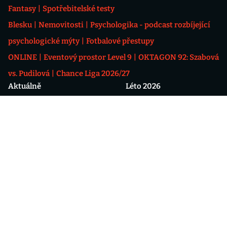
Fantasy
Spotřebitelské testy
Blesku
Nemovitosti
Psychologika - podcast rozbíjející
psychologické mýty
Fotbalové přestupy
ONLINE
Eventový prostor Level 9
OKTAGON 92: Szabová
vs. Pudilová
Chance Liga 2026/27
Aktuálně
Léto 2026
Epicentrum
Karlovarský filmový festival
Neštovice: příznaky, léčba
2026
V čem jezdí Yamal a Mesii?
Znamení, že jste potkali
Kvízy pro seniory
někoho z minulého života
Kalendář úplňků 2026
Astronomické úkazy 2026:
Co je bodycount?
zatmění slunce a další
Jak obléci miminko při
vysokých teplotách?
Jak na dokonalé letní mojito
6 lehkých letních salátů
Politika
Sport 2026