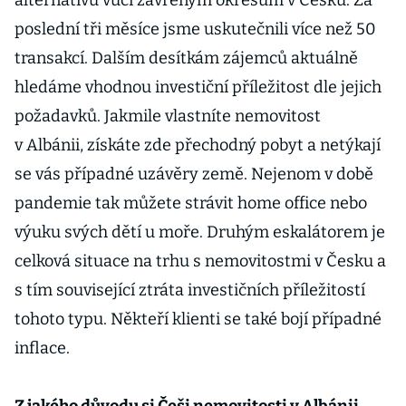
alternativu vůči zavřeným okresům v Česku. Za
poslední tři měsíce jsme uskutečnili více než 50
transakcí. Dalším desítkám zájemců aktuálně
hledáme vhodnou investiční příležitost dle jejich
požadavků. Jakmile vlastníte nemovitost
v Albánii, získáte zde přechodný pobyt a netýkají
se vás případné uzávěry země. Nejenom v době
pandemie tak můžete strávit home office nebo
výuku svých dětí u moře. Druhým eskalátorem je
celková situace na trhu s nemovitostmi v Česku a
s tím související ztráta investičních příležitostí
tohoto typu. Někteří klienti se také bojí případné
inflace.