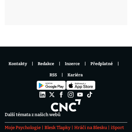
Kontakty
Redakce
Inzerce
Předplatné
RSS
Kariéra
Další témata z našich webů
Moje Psychologie
Blesk Tlapky
Hráči na Blesku
iSport