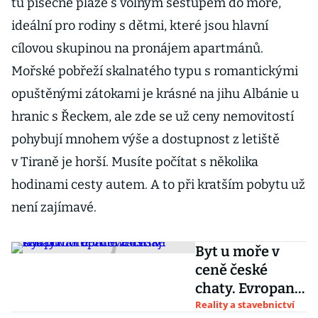
tu písečné pláže s volným sestupem do moře,
ideální pro rodiny s dětmi, které jsou hlavní
cílovou skupinou na pronájem apartmánů.
Mořské pobřeží skalnatého typu s romantickými
opuštěnými zátokami je krásné na jihu Albánie u
hranic s Řeckem, ale zde se už ceny nemovitostí
pohybují mnohem výše a dostupnost z letiště
v Tiraně je horší. Musíte počítat s několika
hodinami cesty autem. A to při kratším pobytu už
není zajímavé.
Byt u moře v
ceně české
chaty. Evropané
začínají
Reality a stavebnictví