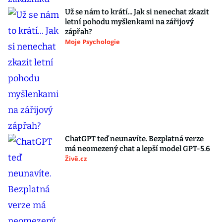
Už se nám to krátí... Jak si nenechat zkazit
letní pohodu myšlenkami na zářijový
zápřah?
Moje Psychologie
ChatGPT teď neunavíte. Bezplatná verze
má neomezený chat a lepší model GPT-5.6
Živě.cz