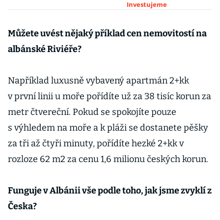
zahraničí, nejvíce
Investujeme
v Chorvatsku
Můžete uvést nějaký příklad cen nemovitostí na
albánské Riviéře?
Například luxusně vybavený apartmán 2+kk
v první linii u moře pořídíte už za 38 tisíc korun za
metr čtvereční. Pokud se spokojíte pouze
s výhledem na moře a k pláži se dostanete pěšky
za tři až čtyři minuty, pořídíte hezké 2+kk v
rozloze 62 m2 za cenu 1,6 milionu českých korun.
Funguje v Albánii vše podle toho, jak jsme zvyklí z
Česka?