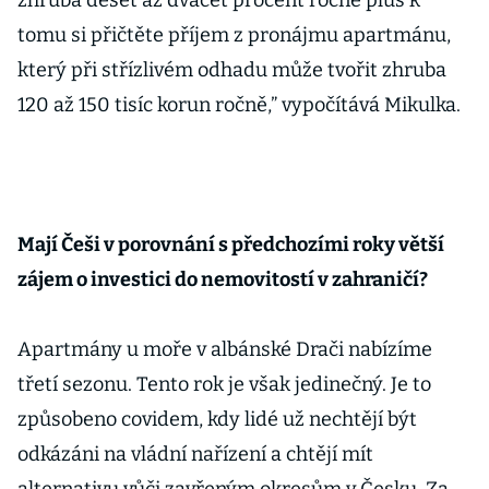
zhruba deset až dvacet procent ročně plus k
tomu si přičtěte příjem z pronájmu apartmánu,
který při střízlivém odhadu může tvořit zhruba
120 až 150 tisíc korun ročně,” vypočítává Mikulka.
Mají Češi v porovnání s předchozími roky větší
zájem o investici do nemovitostí v zahraničí?
Apartmány u moře v albánské Drači nabízíme
třetí sezonu. Tento rok je však jedinečný. Je to
způsobeno covidem, kdy lidé už nechtějí být
odkázáni na vládní nařízení a chtějí mít