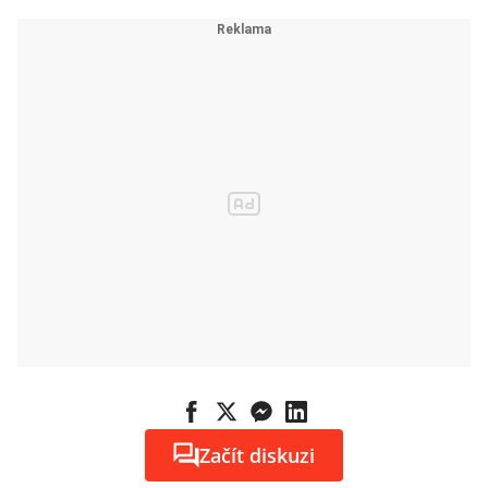
skupovat
nemovitosti v
Albánii
Začít diskuzi