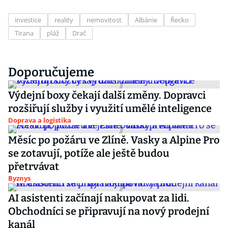
investice
reality
nemovitost
Albánie
Řecko
Tirana
pláž
Drač
Doporučujeme
Výdejní boxy čekají další změny. Dopravci
rozšiřují služby i využití umělé inteligence
Doprava a logistika
Měsíc po požáru ve Zlíně. Vasky a Alpine Pro
se zotavují, potíže ale ještě budou
přetrvávat
Byznys
AI asistenti začínají nakupovat za lidi.
Obchodníci se připravují na nový prodejní
kanál