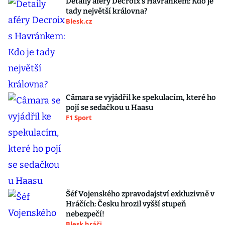
Detaily aféry Decroix s Havránkem: Kdo je
tady největší královna?
Blesk.cz
Câmara se vyjádřil ke spekulacím, které ho
pojí se sedačkou u Haasu
F1 Sport
Šéf Vojenského zpravodajství exkluzivně v
Hráčích: Česku hrozil vyšší stupeň
nebezpečí!
Blesk hráči