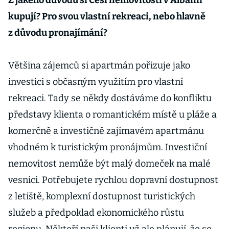
Z jakého důvodu si Češi nemovitosti v Albánii
kupují? Pro svou vlastní rekreaci, nebo hlavně
z důvodu pronajímání?
Většina zájemců si apartmán pořizuje jako
investici s občasným využitím pro vlastní
rekreaci. Tady se někdy dostáváme do konfliktu
představy klienta o romantickém místě u pláže a
komerčně a investičně zajímavém apartmánu
vhodném k turistickým pronájmům. Investiční
nemovitost nemůže být malý domeček na malé
vesnici. Potřebujete rychlou dopravní dostupnost
z letiště, komplexní dostupnost turistických
služeb a předpoklad ekonomického růstu