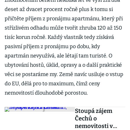
zhodnocením během několika let ve výši zhruba
deset až dvacet procent ročně plus k tomu si
přičtěte příjem z pronájmu apartmánu, který při
střízlivém odhadu může tvořit zhruba 120 až 150
tisíc korun ročně. Každý vlastník tedy získává
pasivní příjem z pronájmu po dobu, kdy
apartmán nevyužívá, ale létají tam turisté. O
ubytování hostů, úklid, opravy a o další praktické
věci se postaráme my. Země navíc usiluje o vstup
do EU, dělá pro to maximum, čímž ceny
nemovitostí dlouhodobě porostou.
Stoupá zájem
Čechů o
nemovitosti v