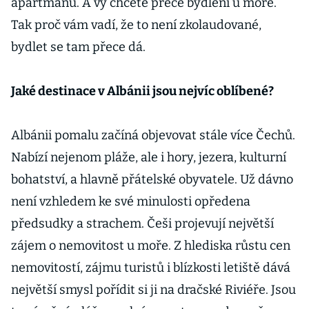
apartmánu. A vy chcete přece bydlení u moře.
Tak proč vám vadí, že to není zkolaudované,
bydlet se tam přece dá.
Jaké destinace v Albánii jsou nejvíc oblíbené?
Albánii pomalu začíná objevovat stále více Čechů.
Nabízí nejenom pláže, ale i hory, jezera, kulturní
bohatství, a hlavně přátelské obyvatele. Už dávno
není vzhledem ke své minulosti opředena
předsudky a strachem. Češi projevují největší
zájem o nemovitost u moře. Z hlediska růstu cen
nemovitostí, zájmu turistů i blízkosti letiště dává
největší smysl pořídit si ji na dračské Riviéře. Jsou