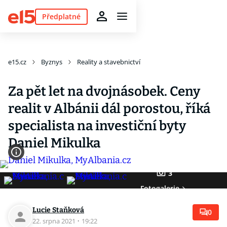
Předplatné
e15.cz
Byznys
Reality a stavebnictví
Za pět let na dvojnásobek. Ceny
realit v Albánii dál porostou, říká
specialista na investiční byty
Daniel Mikulka
3
Fotogalerie
Lucie Staňková
0
22. srpna 2021
·
19:22