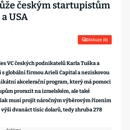
ůže českým startupistům
e a USA
Diskuze (
0
)
les VC českých podnikatelů Karla Tuška a
s globální firmou Arieli Capital a neziskovou
nikátní akcelerační program, který má pomoci
pům prorazit na izraelském, ale také
šak musí projít náročným výběrovým řízením
e výši dvanáct tisíc dolarů, tedy zhruba 278