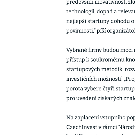
především inovativnost, zku
technologii, dopad a releva
nejlepší startupy dohodu o 
povinnosti,“ píší organizát
Vybrané firmy budou moci ná
přístup k soukromému know-
startupových metodik, rozv
investičních možností. „Pr
porota vybere čtyři startu
pro uvedení získaných znalo
Na zaplacení vstupního po
CzechInvest v rámci Národn