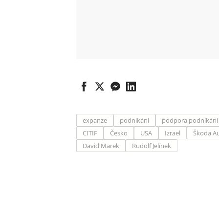
expanze
podnikání
podpora podnikání
CITIF
Česko
USA
Izrael
Škoda A
David Marek
Rudolf Jelínek