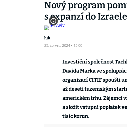
Nový program pom
s expanzí do Izrael
luk
25. června 2024
·
15:00
Investiční společnost Tach
Davida Marka ve spolupráci 
organizací CITIF spouští u
až deseti tuzemským startu
americkém trhu. Zájemci v
a složit vstupní poplatek v
tisíc korun.