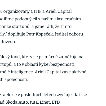
r organizovaný CITIF a Arieli Capital
sdílíme podobný cíl s naším akceleračním
nze startupů, a jsme rádi, že tímto
y,“ doplňuje Petr Kopeček, ředitel odboru
hInvestu.
tálový fond, který se primárně zaměřuje na
artupů, a to v oblasti kyberbezpečnosti,
mělé inteligence. Arieli Capital zase aktivně
ch společností.
aele se v posledních letech zvyšuje, daří se
ad Škoda Auto, Juta, Linet, ETD