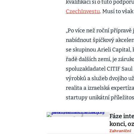
kvalifikací si o tuto podp
CzechInvestu
. Musí to však
„Po více než roční přípra
nabídnout špičkový akcelera
se skupinou Arieli Capital
řadě dalších zemí, je záruko
spoluzakladatel CITIF Saul
výrobků a služeb dvojího už
realita a izraelská expertíz
startupy unikátní příležito
Fáze int
konci, o
Zahraniční