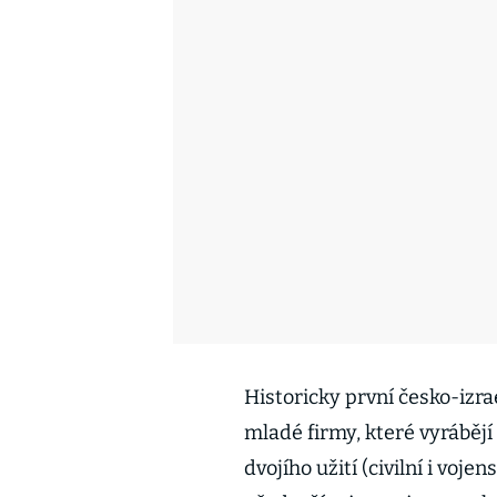
Historicky první česko-izr
mladé firmy, které vyrábějí
dvojího užití (civilní i voje