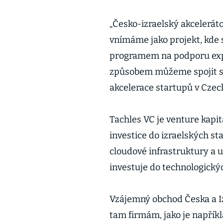
„Česko-izraelský akceleráto
vnímáme jako projekt, kde 
programem na podporu expa
způsobem můžeme spojit síl
akcelerace startupů v Czec
Tachles VC je venture kapi
investice do izraelských st
cloudové infrastruktury a u
investuje do technologický
Vzájemný obchod Česka a Izr
tam firmám, jako je napříkl