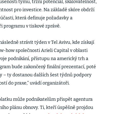
šenosti týmu, tržní potenciál, škálovatelnost,
ntnost pro investice. Na základě skóre obdrží
účasti, která definuje požadavky a
oři programu v tiskové zprávě.
sledně strávit týden v Tel Avivu, kde získají
how společnosti Arieli Capital v oblasti
oje podnikání, přístupu na americký trh a
ogram bude zakončený finální prezentací, poté
py – ty dostanou dalších šest týdnů podpory
stí do praxe,“ uvádí organizátoři.
platku může podnikatelům přispět agentura
ího plánu obnovy. Ti, kteří úspěšně projdou