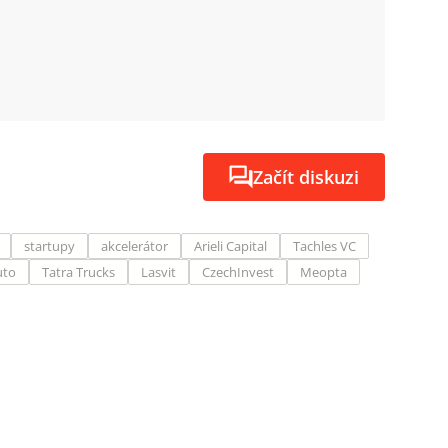
Začít diskuzi
startupy
akcelerátor
Arieli Capital
Tachles VC
uto
Tatra Trucks
Lasvit
CzechInvest
Meopta