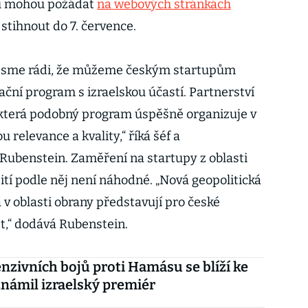
oru mohou požádat
na webových stránkách
 stihnout do 7. července.
vě jsme rádi, že můžeme českým startupům
ční program s izraelskou účastí. Partnerství
, která podobný program úspěšně organizuje v
u relevance a kvality,“ říká šéf a
 Rubenstein. Zaměření na startupy z oblasti
ití podle něj není náhodné. „Nová geopolitická
a v oblasti obrany představují pro české
st,“ dodává Rubenstein.
enzivních bojů proti Hamásu se blíží ke
známil izraelský premiér