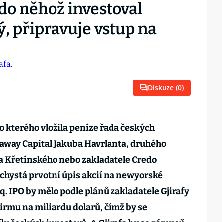
o něhož investoval
ý, připravuje vstup na
Diskuze (
0
)
o kterého vložila peníze řada českých
kaway Capital Jakuba Havrlanta, druhého
a Křetínského nebo zakladatele Credo
chystá prvotní úpis akcií na newyorské
. IPO by mělo podle plánů zakladatele Gjirafy
rmu na miliardu dolarů, čímž by se