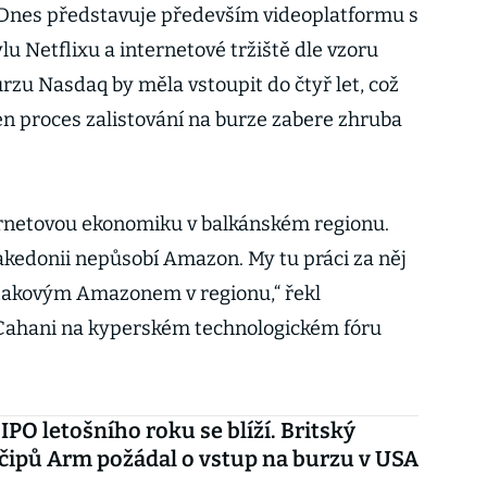
Dnes představuje především videoplatformu s
u Netflixu a internetové tržiště dle vzoru
u Nasdaq by měla vstoupit do čtyř let, což
en proces zalistování na burze zabere zhruba
ternetovou ekonomiku v balkánském regionu.
akedonii nepůsobí Amazon. My tu práci za něj
takovým Amazonem v regionu,“ řekl
 Cahani na kyperském technologickém fóru
IPO letošního roku se blíží. Britský
čipů Arm požádal o vstup na burzu v USA