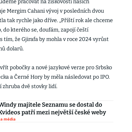
budeme pracovat na ziskovosti našich
luje Mergim Cahani vývoj v posledních dvou
tla tak rychle jako dříve. „Příští rok ale chceme
, do kterého se, doufám, zapojí čeští
 s tím, že Gjirafa by mohla v roce 2024 vyrůst
nů dolarů.
evřít pobočky a nové jazykové verze pro Srbsko
cka a Černé Hory by měla následovat po IPO.
 zhruba dvě stovky lidí.
Windy majitele Seznamu se dostal do
 Xvideos patří mezi největší české weby
 a média