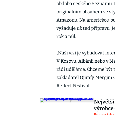
obdoba českého Seznamu. 
originálním obsahem ve styl
Amazonu. Na americkou burz
vyžaduje už teď přípravu. J
rok a půl.
„Naší vizí je vybudovat in
V Kosovu, Albánii nebo v M
rádi uděláme. Chceme být 
zakladatel Gjirafy Mergim
Reflect Festival.
Největší 
výrobce 
Burzy a trhy