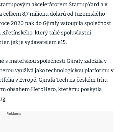
 startupovým akcelerátorem StartupYard a v
la celkem 8,7 milionu dolarů od tuzemského
roce 2020 pak do Gjirafy vstoupila společnost
 Křetínského, který také spoluvlastní
er, jež je vydavatelem e15.
 s mateřskou společnosti Gjirafy založila v
kterou využívá jako technologickou platformu v
tfolia v Evropě. Gjirafa Tech na českém trhu
ným obsahem HeroHero, kterému poskytla
ng.