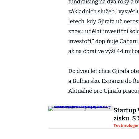
fundraising na dva roky a 
základních služeb,“ vysvět
letech, kdy Gjirafa už neros
znovu udělat investiční kolo
investoři,“ doplňuje Cahani
až na obrat ve výši 44 milio
Do dvou let chce Gjirafa ot
a Bulharsko. Expanze do Ře
Aktuálně pro Gjirafu pracují
Startup 
zisku. S
Technologie