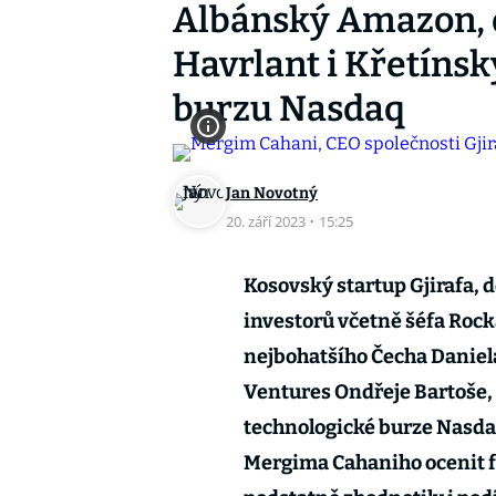
Albánský Amazon, d
Havrlant i Křetínsk
burzu Nasdaq
Jan Novotný
20. září 2023
·
15:25
Kosovský startup Gjirafa, d
investorů včetně šéfa Roc
nejbohatšího Čecha Daniel
Ventures Ondřeje Bartoše, 
technologické burze Nasdaq
Mergima Cahaniho ocenit fi