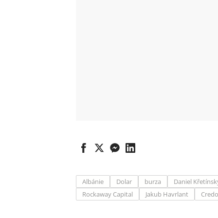
Albánie
Dolar
burza
Daniel Křetínsk
Rockaway Capital
Jakub Havrlant
Credo