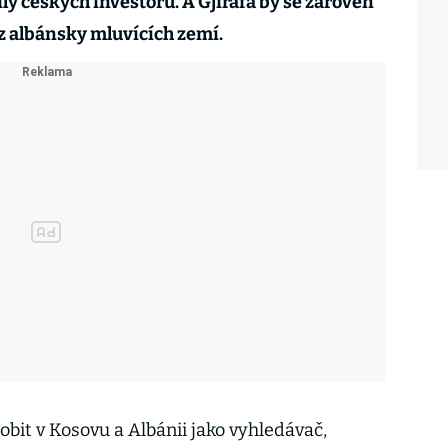
ly českých investorů. A Gjirafa by se zároveň
z albánsky mluvících zemí.
sobit v Kosovu a Albánii jako vyhledávač,