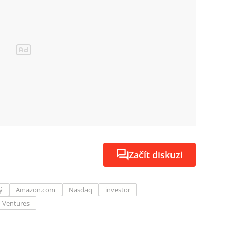
Začít diskuzi
ý
Amazon.com
Nasdaq
investor
 Ventures