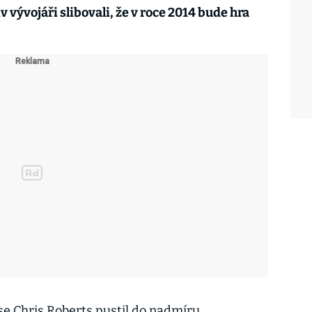
 vývojáři slibovali, že v roce 2014 bude hra
 se Chris Roberts pustil do nadmíru