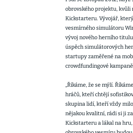
obrovského projektu, kvůl
Kickstarteru. Vývojář, kter
vesmírného simulátoru Win
vývoj nového herního titulu
úspěch simulátorových her 
startupy zaměřené na mobil
crowdfundingové kampaně k
„Říkáme, že se mýlí. Říkáme
hráčů, kteří chtějí sofisti
skupina lidí, kteří vždy mi
nějakou kvalitní, rádi si ji 
Kickstarteru a lákal na hru,
obrovského vesmíru budou mí