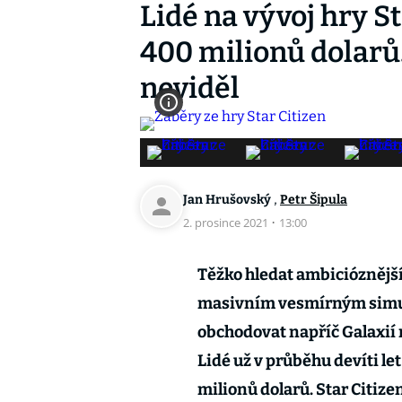
Lidé na vývoj hry St
400 milionů dolarů. 
neviděl
,
Jan Hrušovský
Petr Šipula
2. prosince 2021
·
13:00
Těžko hledat ambicióznější
masivním vesmírným simul
obchodovat napříč Galaxií 
Lidé už v průběhu devíti let
milionů dolarů. Star Citiz