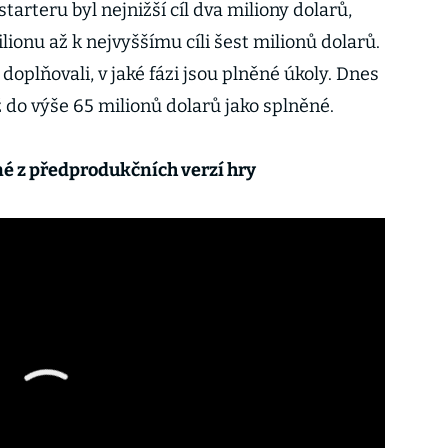
arteru byl nejnižší cíl dva miliony dolarů,
lionu až k nejvyššímu cíli šest milionů dolarů.
oplňovali, v jaké fázi jsou plněné úkoly. Dnes
ž do výše 65 milionů dolarů jako splněné.
dné z předprodukčních verzí hry