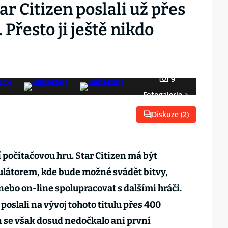
ar Citizen poslali už přes
Přesto ji ještě nikdo
9
Fotogalerie
Diskuze (
2
)
 počítačovou hru. Star Citizen má být
átorem, kde bude možné svádět bitvy,
nebo on-line spolupracovat s dalšími hráči.
 poslali na vývoj tohoto titulu přes 400
en se však dosud nedočkalo ani první