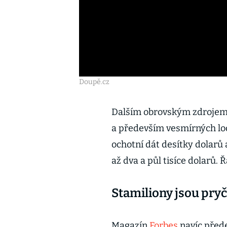
Doupě.cz
Dalším obrovským zdrojem 
a především vesmírných lodí
ochotní dát desítky dolarů a
až dva a půl tisíce dolarů. 
Stamiliony jsou pryč
Magazín
Forbes
navíc přede