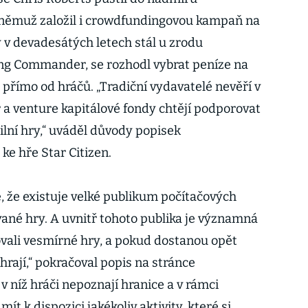
i němuž založil i crowdfundingovou kampaň na
ý v devadesátých letech stál u zrodu
g Commander, se rozhodl vybrat peníze na
 přímo od hráčů. „Tradiční vydavatelé nevěří v
a venture kapitálové fondy chtějí podporovat
ní hry,“ uváděl důvody popisek
e hře Star Citizen.
, že existuje velké publikum počítačových
kované hry. A uvnitř tohoto publika je významná
lovali vesmírné hry, a pokud dostanou opět
zahrají,“ pokračoval popis na stránce
 v níž hráči nepoznají hranice a v rámci
t k dispozici jakékoliv aktivity, které si