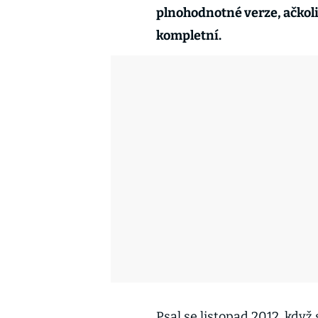
plnohodnotné verze, ačkoliv
kompletní.
Psal se listopad 2012, když