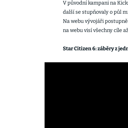
V původní kampani na Kickst
další se stupňovaly o půl mi
Na webu vývojáři postupně d
na webu visí všechny cíle a
Star Citizen 6: záběry z je