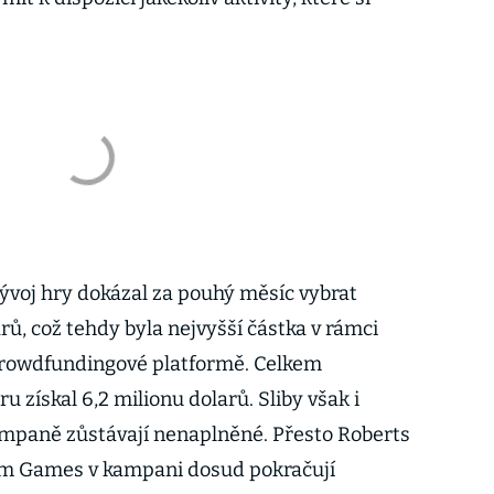
 vývoj hry dokázal za pouhý měsíc vybrat
rů, což tehdy byla nejvyšší částka v rámci
crowdfundingové platformě. Celkem
u získal 6,2 milionu dolarů. Sliby však i
ampaně zůstávají nenaplněné. Přesto Roberts
um Games v kampani dosud pokračují