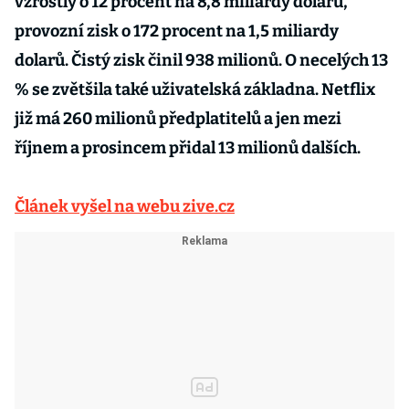
vzrostly o 12 procent na 8,8 miliardy dolarů,
provozní zisk o 172 procent na 1,5 miliardy
dolarů. Čistý zisk činil 938 milionů. O necelých 13
% se zvětšila také uživatelská základna. Netflix
již má 260 milionů předplatitelů a jen mezi
říjnem a prosincem přidal 13 milionů dalších.
Článek vyšel na webu zive.cz