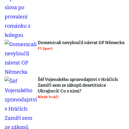
Domenicali nevyloučil návrat GP Německa
F1 Sport
Šéf Vojenského zpravodajství v Hráčích:
Zamíří sem ze zákopů desetitisíce
Ukrajinců! Co s nimi?
Blesk hráči