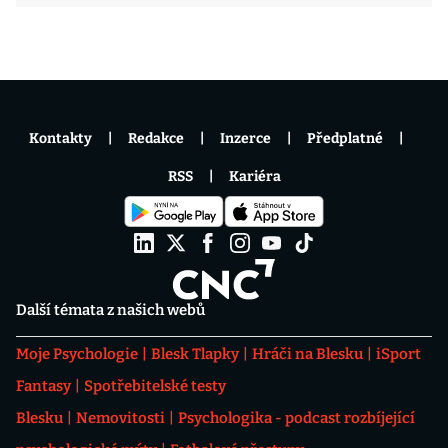
Kontakty
Redakce
Inzerce
Předplatné
RSS
Kariéra
Další témata z našich webů
Moje Psychologie
Blesk Tlapky
Hráči na Blesku
iSport
Fantasy
Spotřebitelské testy
Blesku
Nemovitosti
Psychologika - podcast rozbíjející