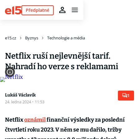
Předplatné
e15.cz
Byznys
Technologie a média
Netflix ruší nejlevnější tarif.
Nahradí ho verze s reklamami
Lukáš Václavík
1
24. ledna 2024
·
11:53
Netflix
oznámil
finanční výsledky za poslední
čtvrtletí roku 2023. V něm se mu dařilo, tržby