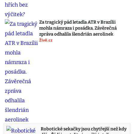
Za tragický pád letadla ATR v Brazílii
mohla námraza i posádka. Závěrečná
zpráva odhalila šlendrián aerolinek
Živě.cz
Robotické sekačky jsou chytřejší než kdy