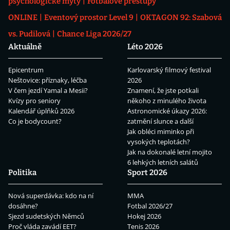
psychologické mýty
Fotbalové přestupy
ONLINE
Eventový prostor Level 9
OKTAGON 92: Szabová
vs. Pudilová
Chance Liga 2026/27
Aktuálně
Léto 2026
Epicentrum
Karlovarský filmový festival
Neštovice: příznaky, léčba
2026
V čem jezdí Yamal a Mesii?
Znamení, že jste potkali
Kvízy pro seniory
někoho z minulého života
Kalendář úplňků 2026
Astronomické úkazy 2026:
Co je bodycount?
zatmění slunce a další
Jak obléci miminko při
vysokých teplotách?
Jak na dokonalé letní mojito
6 lehkých letních salátů
Politika
Sport 2026
Nová superdávka: kdo na ní
MMA
dosáhne?
Fotbal 2026/27
Sjezd sudetských Němců
Hokej 2026
Proč vláda zavádí EET?
Tenis 2026