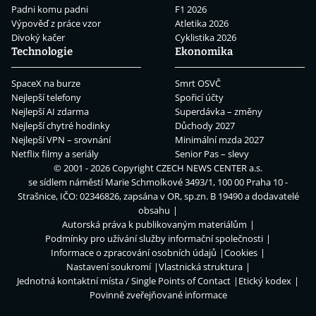
Padni komu padni
F1 2026
Výpověď z práce vzor
Atletika 2026
Divoký kačer
Cyklistika 2026
Technologie
Ekonomika
SpaceX na burze
Smrt OSVČ
Nejlepší telefony
Spořicí účty
Nejlepší AI zdarma
Superdávka – změny
Nejlepší chytré hodinky
Důchody 2027
Nejlepší VPN – srovnání
Minimální mzda 2027
Netflix filmy a seriály
Senior Pas – slevy
© 2001 - 2026 Copyright
CZECH NEWS CENTER a.s.
se sídlem náměstí Marie Schmolkové 3493/1, 100 00 Praha 10 -
Strašnice, IČO: 02346826, zapsána v OR, sp.zn. B 19490 a dodavatelé
obsahu
Autorská práva k publikovaným materiálům
Podmínky pro užívání služby informační společnosti
Informace o zpracování osobních údajů
Cookies
Nastavení soukromí
Vlastnická struktura
Jednotná kontaktní místa / Single Points of Contact
Etický kodex
Povinně zveřejňované informace