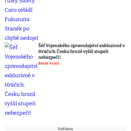
Šéf Vojenského zpravodajství exkluzivně v
Hráčích: Česku hrozil vyšší stupeň
nebezpečí!
Blesk hráči