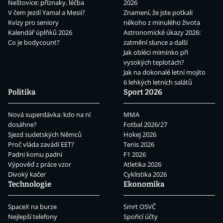
Neštovice: příznaky, léčba
2026
V čem jezdí Yamal a Mesii?
Znamení, že jste potkali
Kvízy pro seniory
někoho z minulého života
Kalendář úplňků 2026
Astronomické úkazy 2026:
Co je bodycount?
zatmění slunce a další
Jak obléci miminko při
vysokých teplotách?
Jak na dokonalé letní mojito
6 lehkých letních salátů
Politika
Sport 2026
Nová superdávka: kdo na ní
MMA
dosáhne?
Fotbal 2026/27
Sjezd sudetských Němců
Hokej 2026
Proč vláda zavádí EET?
Tenis 2026
Padni komu padni
F1 2026
Výpověď z práce vzor
Atletika 2026
Divoký kačer
Cyklistika 2026
Technologie
Ekonomika
SpaceX na burze
Smrt OSVČ
Nejlepší telefony
Spořicí účty