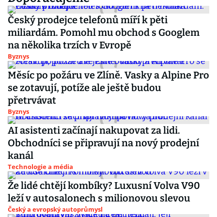
Český prodejce telefonů míří k pěti
miliardám. Pomohl mu obchod s Googlem
na několika trzích v Evropě
Byznys
Měsíc po požáru ve Zlíně. Vasky a Alpine Pro
se zotavují, potíže ale ještě budou
přetrvávat
Byznys
AI asistenti začínají nakupovat za lidi.
Obchodníci se připravují na nový prodejní
kanál
Technologie a média
Že lidé chtějí kombíky? Luxusní Volva V90
leží v autosalonech s milionovou slevou
Český a evropský autoprůmysl