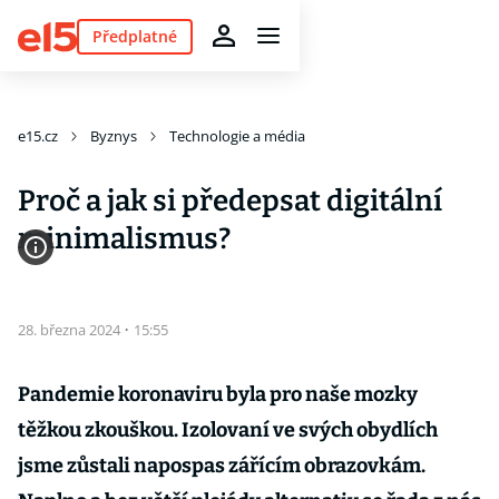
Předplatné
e15.cz
Byznys
Technologie a média
Proč a jak si předepsat digitální
minimalismus?
28. března 2024
·
15:55
Pandemie koronaviru byla pro naše mozky
těžkou zkouškou. Izolovaní ve svých obydlích
jsme zůstali napospas zářícím obrazovkám.