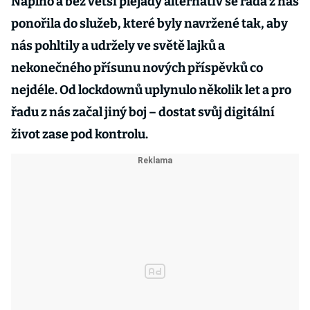
Naplno a bez větší plejády alternativ se řada z nás
ponořila do služeb, které byly navržené tak, aby
nás pohltily a udržely ve světě lajků a
nekonečného přísunu nových příspěvků co
nejdéle. Od lockdownů uplynulo několik let a pro
řadu z nás začal jiný boj – dostat svůj digitální
život zase pod kontrolu.