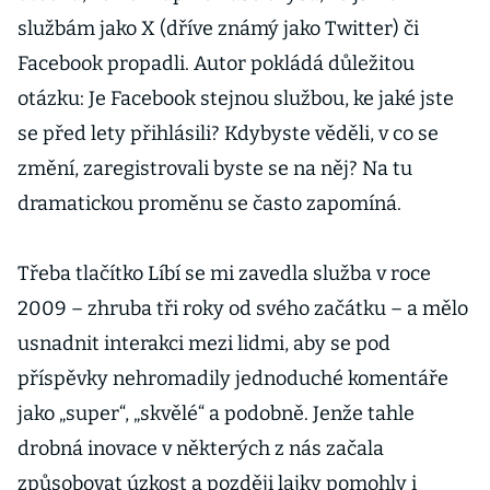
službám jako X (dříve známý jako Twitter) či
Facebook propadli. Autor pokládá důležitou
otázku: Je Facebook stejnou službou, ke jaké jste
se před lety přihlásili? Kdybyste věděli, v co se
změní, zaregistrovali byste se na něj? Na tu
dramatickou proměnu se často zapomíná.
Třeba tlačítko Líbí se mi zavedla služba v roce
2009 – zhruba tři roky od svého začátku – a mělo
usnadnit interakci mezi lidmi, aby se pod
příspěvky nehromadily jednoduché komentáře
jako „super“, „skvělé“ a podobně. Jenže tahle
drobná inovace v některých z nás začala
způsobovat úzkost a později lajky pomohly i