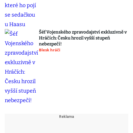
Šéf Vojenského zpravodajství exkluzivně v
Hráčích: Česku hrozil vyšší stupeň
nebezpečí!
Blesk hráči