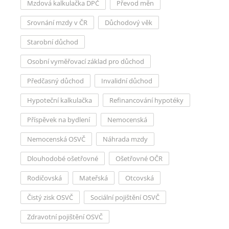
Mzdová kalkulačka DPČ
Převod měn
Srovnání mzdy v ČR
Důchodový věk
Starobní důchod
Osobní vyměřovací základ pro důchod
Předčasný důchod
Invalidní důchod
Hypoteční kalkulačka
Refinancování hypotéky
Příspěvek na bydlení
Nemocenská
Nemocenská OSVČ
Náhrada mzdy
Dlouhodobé ošetřovné
Ošetřovné OČR
Rodičovská
Mateřská
Otcovská
Čistý zisk OSVČ
Sociální pojištění OSVČ
Zdravotní pojištění OSVČ