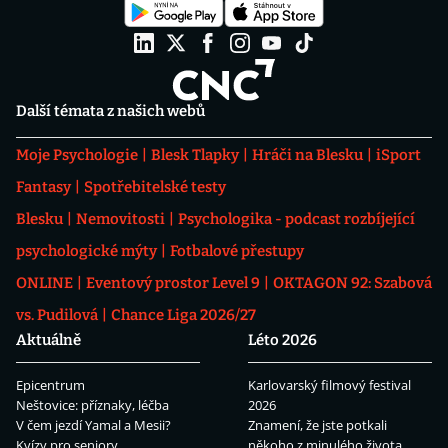
Další témata z našich webů
Moje Psychologie
Blesk Tlapky
Hráči na Blesku
iSport
Fantasy
Spotřebitelské testy
Blesku
Nemovitosti
Psychologika - podcast rozbíjející
psychologické mýty
Fotbalové přestupy
ONLINE
Eventový prostor Level 9
OKTAGON 92: Szabová
vs. Pudilová
Chance Liga 2026/27
Aktuálně
Léto 2026
Epicentrum
Karlovarský filmový festival
Neštovice: příznaky, léčba
2026
V čem jezdí Yamal a Mesii?
Znamení, že jste potkali
Kvízy pro seniory
někoho z minulého života