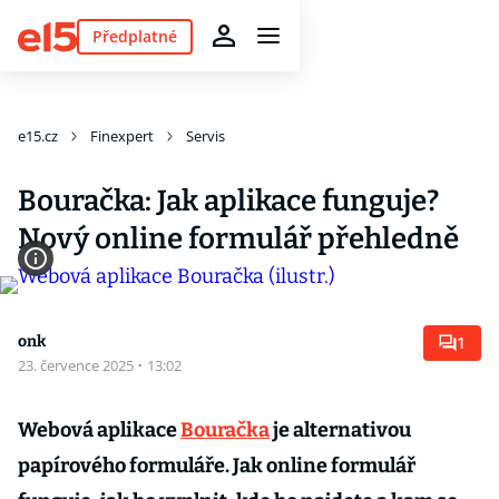
Předplatné
e15.cz
Finexpert
Servis
Bouračka: Jak aplikace funguje?
Nový online formulář přehledně
onk
1
23. července 2025
·
13:02
Webová aplikace
Bouračka
je alternativou
papírového formuláře. Jak online formulář