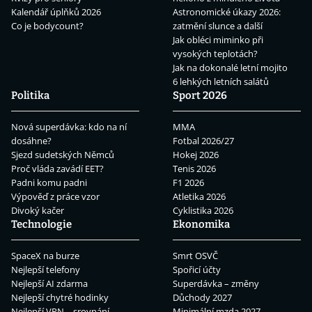
Kalendář úplňků 2026
Astronomické úkazy 2026:
Co je bodycount?
zatmění slunce a další
Jak obléci miminko při
vysokých teplotách?
Jak na dokonalé letní mojito
6 lehkých letních salátů
Politika
Sport 2026
Nová superdávka: kdo na ní
MMA
dosáhne?
Fotbal 2026/27
Sjezd sudetských Němců
Hokej 2026
Proč vláda zavádí EET?
Tenis 2026
Padni komu padni
F1 2026
Výpověď z práce vzor
Atletika 2026
Divoký kačer
Cyklistika 2026
Technologie
Ekonomika
SpaceX na burze
Smrt OSVČ
Nejlepší telefony
Spořicí účty
Nejlepší AI zdarma
Superdávka – změny
Nejlepší chytré hodinky
Důchody 2027
Nejlepší VPN – srovnání
Minimální mzda 2027