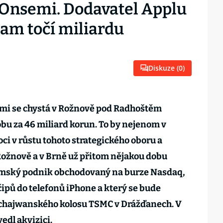
 Onsemi. Dodavatel Applu
tam točí miliardu
Diskuze (
0
)
mi se chystá v Rožnově pod Radhoštěm
obu za 46 miliard korun. To by nejenom v
i v růstu tohoto strategického oboru a
 Rožnově a v Brně už přitom nějakou dobu
emský podnik obchodovaný na burze Nasdaq,
čipů do telefonů iPhone a který se bude
 tchajwanského kolosu TSMC v Drážďanech. V
edl akvizici.