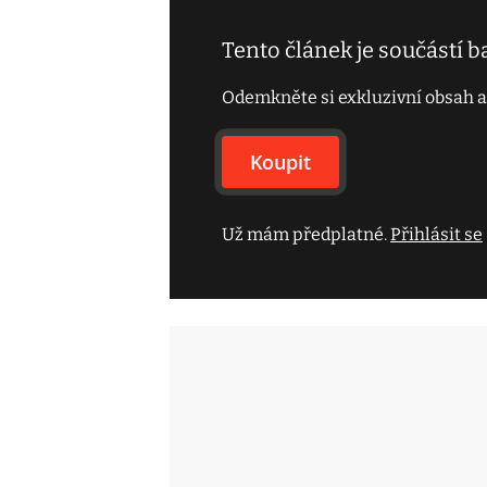
Tento článek je součástí 
Odemkněte si exkluzivní obsah a
Koupit
Už mám předplatné.
Přihlásit se