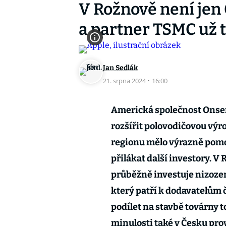
V Rožnově není jen
a partner TSMC už 
Jan Sedlák
21. srpna 2024
·
16:00
Americká společnost Onse
rozšířit polovodičovou výr
regionu mělo výrazně pomoc
přilákat další investory. V
průběžně investuje nizoz
který patří k dodavatelům 
podílet na stavbě továrny
minulosti také v Česku prov